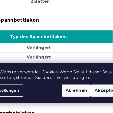
2 Betten
Spannbettlaken
Typ des Spannbettlakens
Verlängert
Verlängert
Verlängert
 Website verwendet
Cookies
. Wenn Sie auf dieser Seite
Verlängert
rsurfen, stimmen Sie deren Verwendung zu.
Verlängert
Ablehnen
Akzepti
tellungen
Verlängert