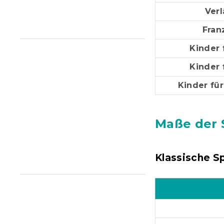
e
Verl
Fran
Kinder 
Kinder 
Kinder fü
Maße der 
Klassische S