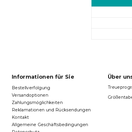
F
u
ß
Informationen für Sie
Über un
z
e
Treueprogr
Bestellverfolgung
i
Versandoptionen
Größentabe
l
Zahlungsmöglichkeiten
e
Reklamationen und Rücksendungen
Kontakt
Allgemeine Geschäftsbedingungen