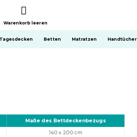
Warenkorb leeren
WARENKORB
 Tagesdecken
Betten
Matratzen
Handtücher
Maße des Bettdeckenbezugs
140 x 200 cm