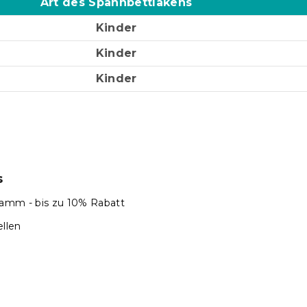
Art des Spannbettlakens
Kinder
Kinder
Kinder
s
amm - bis zu 10% Rabatt
llen