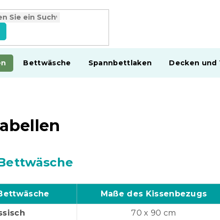
en
Bettwäsche
Spannbettlaken
Decken und
abellen
Bettwäsche
Bettwäsche
Maße des Kissenbezugs
ssisch
70 x 90 cm