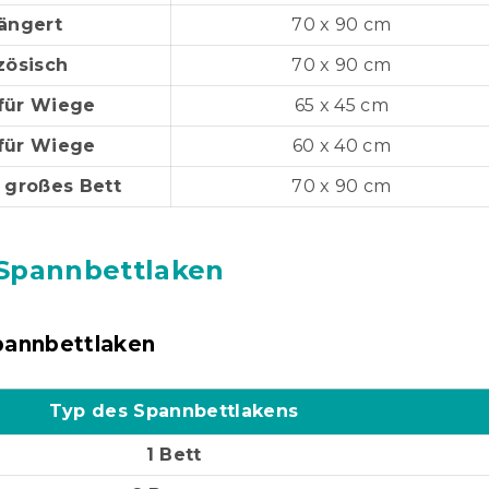
ängert
70 x 90 cm
zösisch
70 x 90 cm
für Wiege
65 x 45 cm
für Wiege
60 x 40 cm
r großes Bett
70 x 90 cm
Spannbettlaken
pannbettlaken
Typ des Spannbettlakens
1 Bett