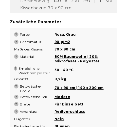
Deckenbezug 140 x 200 cm | 1 Stk.
Kissenbezug 70 x 90 cm
Zusätzliche Parameter
Farbe
Rosa
,
Grau
?
Grammatur
90 g/m2
?
Maße des Kissens
70 x 90 cm
Material
80% Baumwolle | 20%
?
Mikrofaser - Polyester
Empfohlene
?
30 - 40 °C
Waschtemperatur
Gewicht
0,7 kg
Bettwäsche-
?
70 x 90 cm | 140 x 200 cm
Größe
Bettwäsche-Stil
Modern
?
Breite
Für Einzelbett
?
Verschluss
Reißverschluss
?
Bügelfrei
Nein
Bettwäschemotiv
Blumen