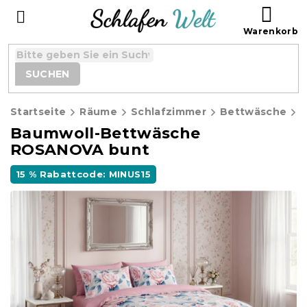
Zum
WAR
Inhalt
springen
SUCHEN
Startseite
Räume
Schlafzimmer
Bettwäsche
B
Baumwoll-Bettwäsche
ROSANOVA bunt
15 % Rabattcode: MINUS15