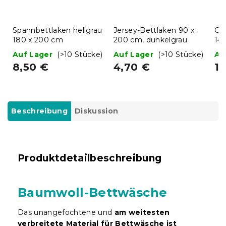
Spannbettlaken hellgrau
Jersey-Bettlaken 90 x
Ga
180 x 200 cm
200 cm, dunkelgrau
14
BA
Auf Lager
(>10 Stücke)
Auf Lager
(>10 Stücke)
Au
8,50 €
4,70 €
1
Beschreibung
Diskussion
Produktdetailbeschreibung
Baumwoll-Bettwäsche
Das unangefochtene und
am weitesten
verbreitete Material für Bettwäsche ist