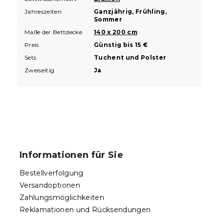
Jahreszeiten
Ganzjährig, Frühling,
Sommer
Maße der Bettdecke
140 x 200 cm
Preis
Günstig bis 15 €
Sets
Tuchent und Polster
Zweiseitig
Ja
F
u
ß
Informationen für Sie
z
e
Bestellverfolgung
i
Versandoptionen
l
Zahlungsmöglichkeiten
e
Reklamationen und Rücksendungen