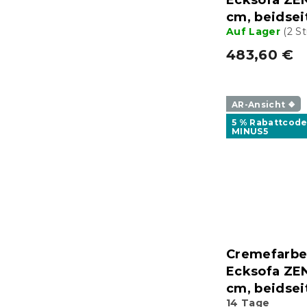
cm, beidsei
Auf Lager
(2 S
483,60 €
AR-Ansicht ❖
5 % Rabattcode
MINUS5
Cremefarbe
Ecksofa ZE
cm, beidsei
14 Tage