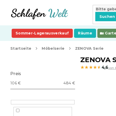
Zum
Inhalt
springen
Suchen
Sommer-Lagerausverkauf
Räume
Gart
Startseite
Möbelserie
ZENOVA Serie
S
ZENOVA S
e
★★★★★
★★★★★
4,6
von 
i
Preis
t
e
106
€
484
€
n
l
e
i
s
t