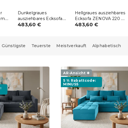
r
Dunkelgraues
Hellgraues ausziehbares
um
ausziehbares Ecksofa
Ecksofa ZENOVA 220 x
ZENOVA 220 x 140 cm,
483,60 €
140 cm, beidseitig
483,60 €
beidseitig
PAROS 06
PAROS 05
Günstigste
Teuerste
Meistverkauft
Alphabetisch
AR-Ansicht ❖
5 % Rabattcode:
MINUS5
: