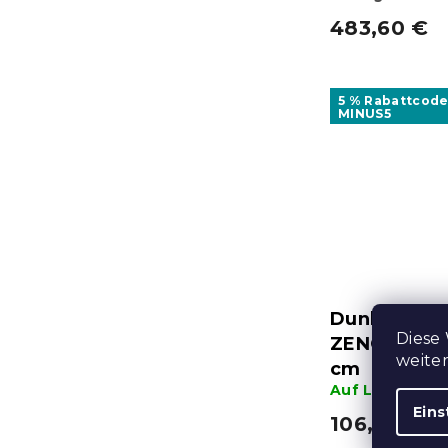
483,60 €
5 % Rabattcode
MINUS5
Dunkelgrau
Diese
ZENOVA mit
weite
cm
Auf Lager
(5 S
Eins
106,70 €