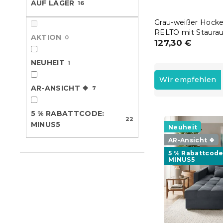
AUF LAGER
16
e
Grau-weißer Hocke
RELTO mit Staura
AKTION
0
85x55 cm
127,30 €
NEUHEIT
1
P
r
Wir empfehlen
AR-ANSICHT ❖
o
7
d
L
u
5 % RABATTCODE:
22
i
k
MINUS5
Neuheit
s
t
AR-Ansicht ❖
t
s
e
5 % Rabattcode
o
MINUS5
d
r
e
t
r
i
P
e
r
r
o
u