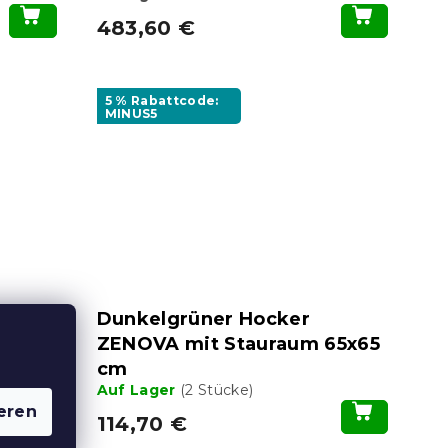
483,60 €
5 % Rabattcode:
MINUS5
es
Dunkelgrüner Hocker
ig
ZENOVA mit Stauraum 65x65
cm
Auf Lager
(2 Stücke)
eren
114,70 €