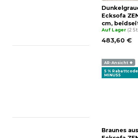
d
n
Dunkelgrau
u
g
Ecksofa ZE
k
cm, beidsei
t
Auf Lager
(2 S
e
483,60 €
AR-Ansicht ❖
5 % Rabattcode
MINUS5
Braunes au
Ecksofa ZE