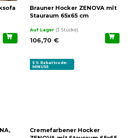
ksofa
Brauner Hocker ZENOVA mit
Stauraum 65x65 cm
Auf Lager
(3 Stücke)
106,70 €
5 % Rabattcode:
MINUS5
ENA,
Cremefarbener Hocker
ZENOVA mit Stauraum 65x65