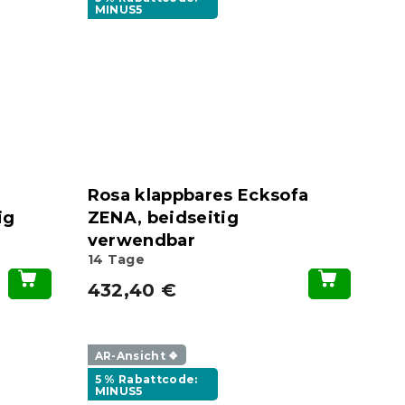
MINUS5
Rosa klappbares Ecksofa
ig
ZENA, beidseitig
verwendbar
14 Tage
432,40 €
AR-Ansicht ❖
5 % Rabattcode:
MINUS5