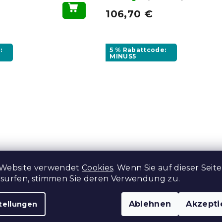
106,70 €
:
5 % Rabattcode:
MINUS5
er Hocker
Dunkelgraues klappbar
 Website verwendet
Cookies
. Wenn Sie auf dieser Seite
 Stauraum 65x65
Ecksofa ZENA, beidseit
rsurfen, stimmen Sie deren Verwendung zu.
verwendbar
tücke)
Auf Lager
(8 Stücke)
Ablehnen
Akzepti
tellungen
432,40 €