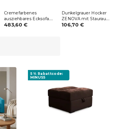
Cremefarbenes
Dunkelgrauer Hocker
Hell
ausziehbares Ecksofa
ZENOVA mit Stauraum
ZEN
ZENOVA 220 x 140 cm,
483,60 €
65x65 cm
106,70 €
65x6
106
beidseitig
PAROS 02
5 % Rabattcode:
MINUS5