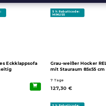
:
5 % Rabattcode:
MINUS5
es Eckklappsofa
Grau-weißer Hocker R
eitig
mit Stauraum 85x55 cm
r
7 Tage
127,30 €
5 % Rabattcode: