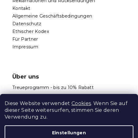
Reklamationen und Rücksendungen
Kontakt
Allgemeine Geschäftsbedingungen
Datenschutz
Ethischer Kodex
Für Partner
Impressum
Über uns
Treueprogramm - bis zu 10% Rabatt
Größentabellen
Diese Website verwendet
Cookies
. Wenn Sie auf
dieser Seite weitersurfen, stimmen Sie deren
Verwendung zu.
Erstellt von Shoptet Premium
Einstellungen