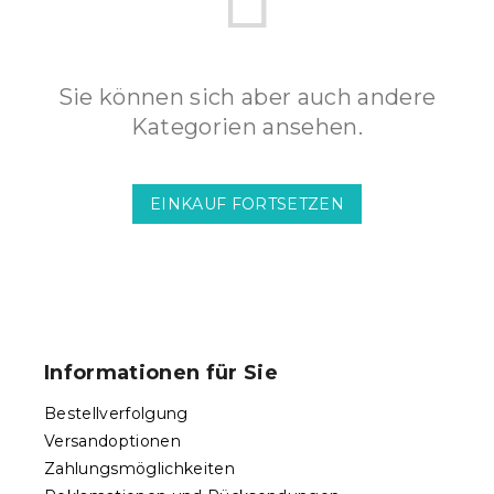
Sie können sich aber auch andere
Kategorien ansehen.
EINKAUF FORTSETZEN
F
u
ß
Informationen für Sie
z
e
Bestellverfolgung
i
Versandoptionen
l
Zahlungsmöglichkeiten
e