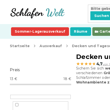
Zum
Inhalt
springen
Suchen
Sommer-Lagerausverkauf
Räume
Gart
Startseite
Ausverkauf
Decken und Tages
S
Decken u
e
★★★★★
★★★★★
4,7
von 
i
Sichern Sie sich
we
Preis
t
verschiedenen
Gr
e
Schlafzimmer oder
13
€
18
€
n
Wohnambiente zu
l
e
i
s
t