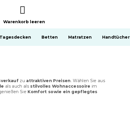
Warenkorb leeren
WARENKORB
 Tagesdecken
Betten
Matratzen
Handtücher
verkauf
zu
attraktiven Preisen
. Wählen Sie aus
de
als auch als
stilvolles Wohnaccessoire
im
genießen Sie
Komfort sowie ein gepflegtes