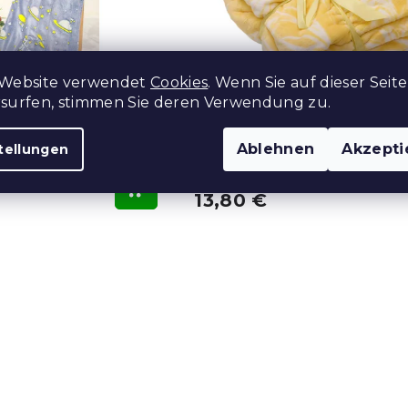
 Website verwendet
Cookies
. Wenn Sie auf dieser Seite
rsurfen, stimmen Sie deren Verwendung zu.
 aus Mikroflanell
Microplüsch-Decke FIEN
Ablehnen
Akzepti
200 cm, blau
200 cm, gelb
tellungen
 Stücke)
Auf Lager
(>10 Stücke)
13,80 €