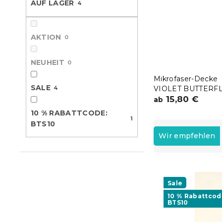
AUF LAGER
4
e
AKTION
0
NEUHEIT
0
Mikrofaser-Decke
SALE
4
VIOLET BUTTERF
dunkelblau
15,80 €
ab
10 % RABATTCODE:
1
P
BTS10
r
Wir empfehlen
o
d
L
u
i
k
Sale
s
t
10 % Rabattcod
t
s
BTS10
e
o
d