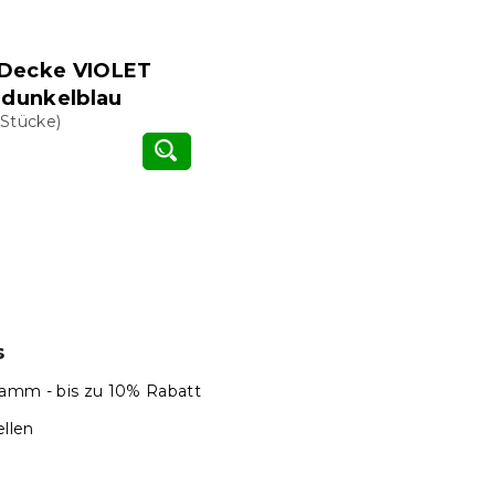
-Decke VIOLET
dunkelblau
 Stücke)
S
t
e
u
e
r
e
s
l
e
amm - bis zu 10% Rabatt
m
llen
e
n
t
e