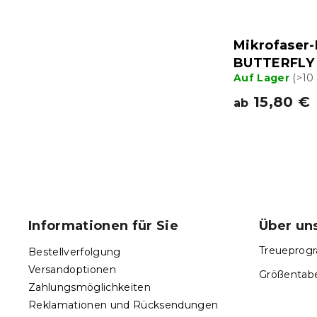
Mikrofaser
BUTTERFLY 
Auf Lager
(>10
15,80 €
ab
F
u
ß
Informationen für Sie
Über un
z
e
Treueprogr
Bestellverfolgung
i
Versandoptionen
Größentabe
l
Zahlungsmöglichkeiten
e
Reklamationen und Rücksendungen