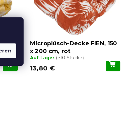
 150 x
Microplüsch-Decke FIEN, 150
eren
x 200 cm, rot
Auf Lager
(>10 Stücke)
13,80 €