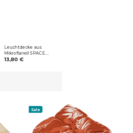
Leuchtdecke aus
Mikroflanell SPACE
150x200 cm, blau
13,80 €
Sale