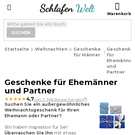
Zum
WAR
Inhalt
springen
SUCHEN
Startseite
Weihnachten
Geschenke
Geschenke
für Männer
für
Ehemänner
und
Partner
Geschenke für Ehemänner
und Partner
★★★★★
★★★★★
4,7
von 3 366 Bewertungen
Suchen Sie ein außergewöhnliches
Weihnachtsgeschenk für Ihren
Ehemann oder Partner?
Wir haben Inspiration für Sie!
Überraschen Sie ihn
mit etwas