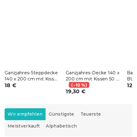
Ganzjahres-Steppdecke
Ganzjahres-Decke 140 x
Bau
140 x 200 cm mit Kissen
200 cm mit Kissen 50 x
BUB
BASIC 70 x 90 cm
18 €
70 cm
(–10 %)
sch
12,
19,30 €
P
r
Wir empfehlen
Günstigste
Teuerste
o
Meistverkauft
Alphabetisch
d
u