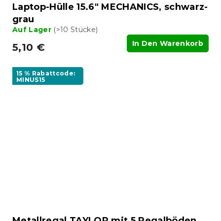
Laptop-Hülle 15.6" MECHANICS, schwarz-
grau
Auf Lager
(>10 Stücke)
In Den Warenkorb
5,10 €
15 % Rabattcode:
MINUS15
Metallregal TAYLOR mit 5 Regalböden