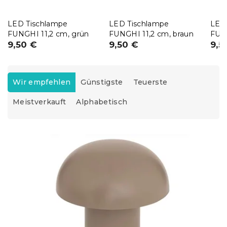
LED Tischlampe
LED Tischlampe
LED
FUNGHI 11,2 cm, grün
FUNGHI 11,2 cm, braun
FUNG
9,50 €
9,50 €
9,5
P
r
Wir empfehlen
Günstigste
Teuerste
o
Meistverkauft
Alphabetisch
d
u
k
L
t
i
s
s
o
t
r
e
t
d
i
e
e
r
r
P
u