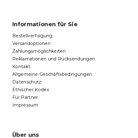
e
F
r
u
L
ß
i
Informationen für Sie
s
z
t
e
Bestellverfolgung
e
i
Versandoptionen
l
Zahlungsmöglichkeiten
e
Reklamationen und Rücksendungen
Kontakt
Allgemeine Geschäftsbedingungen
Datenschutz
Ethischer Kodex
Für Partner
Impressum
Über uns