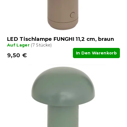
r
n
o
g
d
u
k
t
LED Tischlampe FUNGHI 11,2 cm, braun
e
Auf Lager
(7 Stücke)
In Den Warenkorb
9,50 €