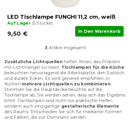
LED Tischlampe FUNGHI 11,2 cm, weiß
Auf Lager
(5 Stücke)
In Den Warenkorb
9,50 €
3
Artikel insgesamt
S
t
e
Zusätzliche Lichtquellen
helfen Ihnen, das Problem
u
mit Lichtmangel zu lösen.
Tischlampen für die Küche
e
beleuchten hervorragend die Arbeitsplatte, den Esstisch
r
und dunkle Ecken. Es wird generell empfohlen, in
e
Küchen
mehrere Lichtquellen zu kombinieren.
l
Stimmen Sie die Hauptdeckenleuchte auf die
e
Tischlampe ab, Sie werden sehen, dass sich das Ergebnis
m
lohnt. Tischlampen sind nicht nur praktische Helfer,
e
sondern auch einzigartige
gestalterische Elemente
n
des Raums. Entscheiden Sie sich für markante Formen
t
und Farben, die zur Dominanz werden.
e
d