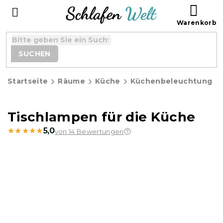
Zum
WAR
Inhalt
springen
SUCHEN
Startseite
Räume
Küche
Küchenbeleuchtung
Tischlampen für die Küche
★★★★★
★★★★★
5,0
von 14 Bewertungen