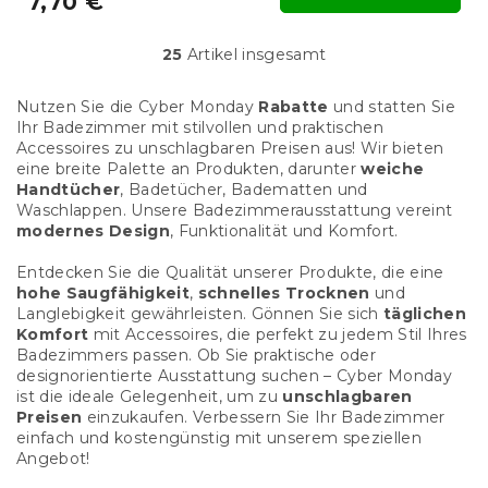
7,70 €
25
Artikel insgesamt
S
t
e
Nutzen Sie die Cyber Monday
Rabatte
und statten Sie
u
Ihr Badezimmer mit stilvollen und praktischen
e
Accessoires zu unschlagbaren Preisen aus! Wir bieten
r
eine breite Palette an Produkten, darunter
weiche
e
Handtücher
, Badetücher, Badematten und
l
Waschlappen. Unsere Badezimmerausstattung vereint
e
modernes Design
, Funktionalität und Komfort.
m
e
Entdecken Sie die Qualität unserer Produkte, die eine
n
hohe Saugfähigkeit
,
schnelles Trocknen
und
t
Langlebigkeit gewährleisten. Gönnen Sie sich
täglichen
e
Komfort
mit Accessoires, die perfekt zu jedem Stil Ihres
d
Badezimmers passen. Ob Sie praktische oder
e
designorientierte Ausstattung suchen – Cyber Monday
r
ist die ideale Gelegenheit, um zu
unschlagbaren
L
Preisen
einzukaufen. Verbessern Sie Ihr Badezimmer
i
einfach und kostengünstig mit unserem speziellen
s
Angebot!
t