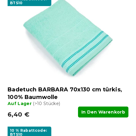
BTS10
Badetuch BARBARA 70x130 cm türkis,
100% Baumwolle
Auf Lager
(>10 Stücke)
In Den Warenkorb
6,40 €
10 % Rabattcode:
BTS10