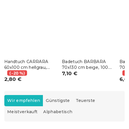
Handtuch CARRARA
Badetuch BARBARA
Bad
60x100 cm hellgrau,
70x130 cm beige, 100%
70x1
100% Baumwolle
(–20 %)
Baumwolle
7,10 €
100
(–
2,80 €
6,6
P
r
Wir empfehlen
Günstigste
Teuerste
o
Meistverkauft
Alphabetisch
d
u
k