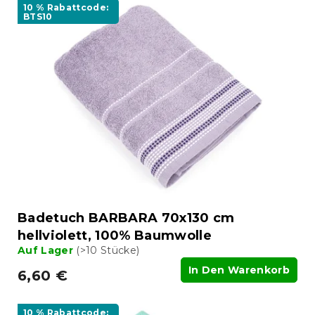
10 % Rabattcode:
BTS10
Badetuch BARBARA 70x130 cm
hellviolett, 100% Baumwolle
Auf Lager
(>10 Stücke)
In Den Warenkorb
6,60 €
10 % Rabattcode: