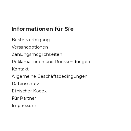
e
F
u
ß
Informationen für Sie
z
e
Bestellverfolgung
i
Versandoptionen
l
Zahlungsmöglichkeiten
e
Reklamationen und Rücksendungen
Kontakt
Allgemeine Geschäftsbedingungen
Datenschutz
Ethischer Kodex
Für Partner
Impressum