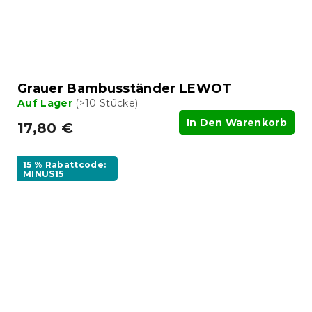
Grauer Bambusständer LEWOT
Auf Lager
(>10 Stücke)
In Den Warenkorb
17,80 €
15 % Rabattcode:
MINUS15