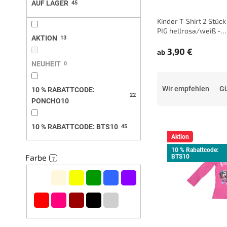
AUF LAGER
45
e
Kinder T-Shirt 2 Stüc
PIG hellrosa/weiß -
AKTION
13
verschiedene Größen
(–2 %)
3,90 €
ab
NEUHEIT
0
P
r
Wir empfehlen
Gü
10 % RABATTCODE:
22
o
PONCHO10
d
L
u
10 % RABATTCODE: BTS10
45
i
k
Aktion
s
t
10 % Rabattcode:
t
s
Farbe
BTS10
?
e
o
d
r
e
t
r
i
P
e
r
r