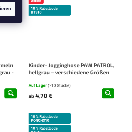
Aktion
ieren
10 % Rabattcode:
BTS10
Ärmeln
Kinder- Jogginghose PAW PATROL,
grau -
hellgrau – verschiedene Größen
Auf Lager
(>10 Stücke)
4,70 €
ab
10 % Rabattcode:
PONCHO10
10 % Rabattcode: