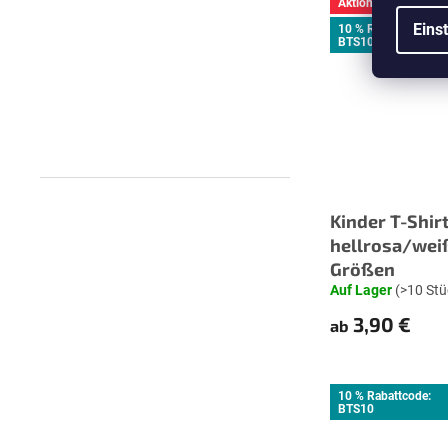
Aktion
Eins
10 % Rabattcode:
BTS10
Kinder T-Shir
hellrosa/wei
Größen
Auf Lager
(>10 Stü
3,90 €
ab
10 % Rabattcode:
BTS10