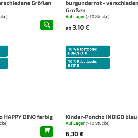
verschiedene Größen
burgunderrot - verschiede
Größen
cke)
Auf Lager
(>10 Stücke)
3,10 €
ab
10 % Rabattcode:
PONCHO10
10 % Rabattcode:
BTS10
o HAPPY DINO farbig
Kinder-Poncho INDIGO blau
cke)
Auf Lager
(>10 Stücke)
6,30 €