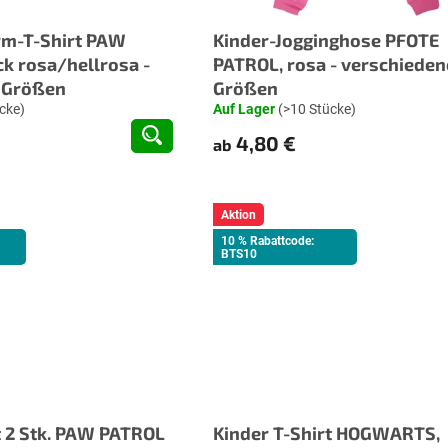
rm-T-Shirt PAW
Kinder-Jogginghose PFOTE
k rosa/hellrosa -
PATROL, rosa - verschieden
 Größen
Größen
cke)
Auf Lager
(>10 Stücke)
4,80 €
ab
Aktion
10 % Rabattcode:
BTS10
t 2 Stk. PAW PATROL
Kinder T-Shirt HOGWARTS,