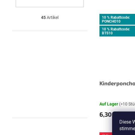
45
Artikel
10 % Rabattcode:
PONCHO10
10 % Rabattcode:
BTS10
Kinderponcho
Auf Lager
(>10 Stü
6,30 €
Diese 
stimme