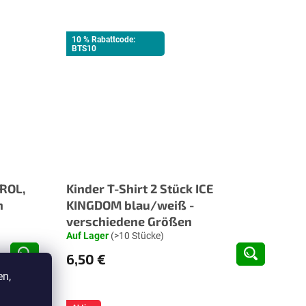
10 % Rabattcode:
BTS10
ROL,
Kinder T-Shirt 2 Stück ICE
n
KINGDOM blau/weiß -
verschiedene Größen
Auf Lager
(>10 Stücke)
6,50 €
en,