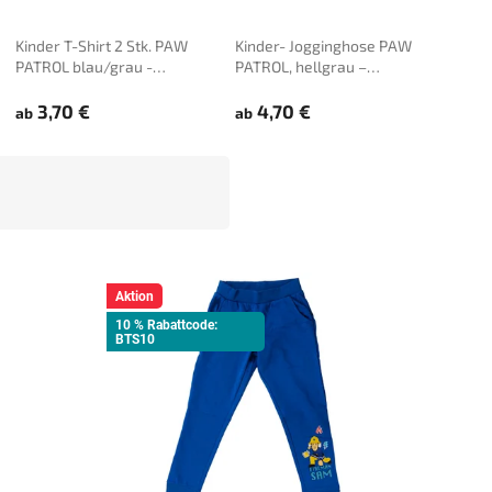
Kinder T-Shirt 2 Stk. PAW
Kinder- Jogginghose PAW
Kind
PATROL blau/grau -
PATROL, hellgrau –
PIG, 
verschiedene Größen
(–40 %)
verschiedene Größen
(–16 %)
Größ
(–
3,70 €
4,70 €
3,
ab
ab
ab
Aktion
10 % Rabattcode:
BTS10