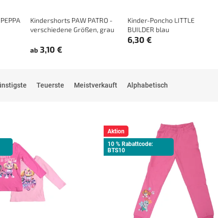
k PEPPA
Kindershorts PAW PATRO -
Kinder-Poncho LITTLE
verschiedene Größen, grau
BUILDER blau
(–46 %)
6,30 €
3,10 €
ab
nstigste
Teuerste
Meistverkauft
Alphabetisch
Aktion
10 % Rabattcode:
BTS10