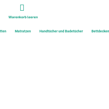
Warenkorb leeren
WARENKORB
tten
Matratzen
Handtücher und Badetücher
Bettdecken