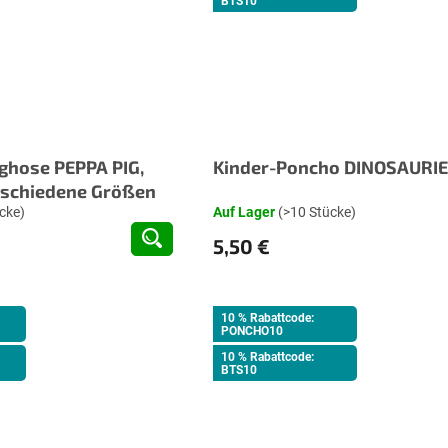
BTS10
ghose PEPPA PIG,
Kinder-Poncho DINOSAURIE
erschiedene Größen
cke)
Auf Lager
(>10 Stücke)
5,50 €
10 % Rabattcode:
PONCHO10
10 % Rabattcode:
BTS10