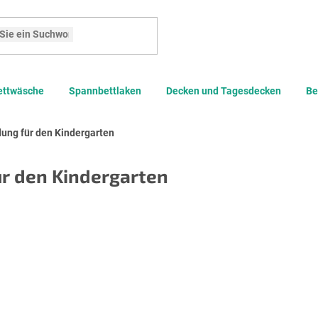
Suchen
ettwäsche
Spannbettlaken
Decken und Tagesdecken
Be
dung für den Kindergarten
ür den Kindergarten