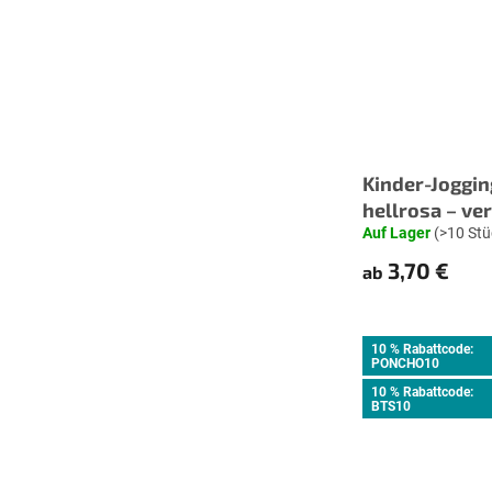
Kinder-Joggin
hellrosa – v
Auf Lager
(>10 Stü
3,70 €
ab
10 % Rabattcode:
PONCHO10
10 % Rabattcode:
BTS10