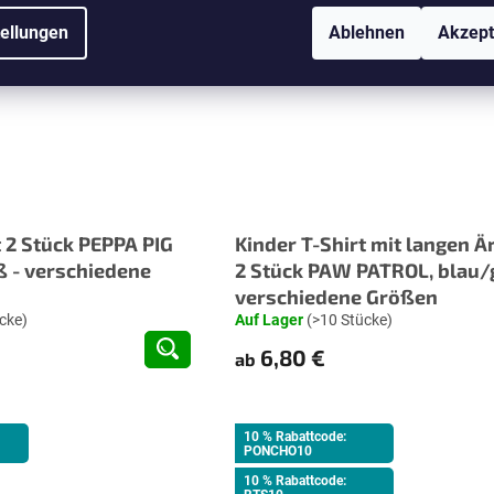
Aktion
tellungen
Ablehnen
Akzept
10 % Rabattcode:
BTS10
t 2 Stück PEPPA PIG
Kinder T-Shirt mit langen 
ß - verschiedene
2 Stück PAW PATROL, blau/
verschiedene Größen
cke)
Auf Lager
(>10 Stücke)
6,80 €
ab
10 % Rabattcode:
PONCHO10
10 % Rabattcode: