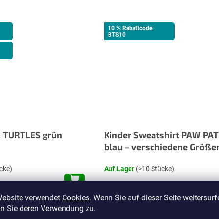
10 % Rabattcode:
BTS10
 TURTLES grün
Kinder Sweatshirt PAW PAT
blau – verschiedene Größe
cke)
Auf Lager
(>10 Stücke)
6,90 €
ab
Website verwendet
Cookies
. Wenn Sie auf dieser Seite weitersurf
n Sie deren Verwendung zu.