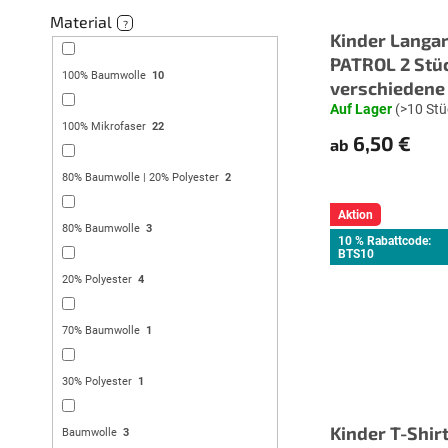
o
u
Material
?
d
n
Kinder Langa
u
g
PATROL 2 Stüc
k
100% Baumwolle
10
verschiedene
t
Auf Lager
(>10 Stü
e
100% Mikrofaser
22
6,50 €
ab
80% Baumwolle | 20% Polyester
2
Aktion
80% Baumwolle
3
10 % Rabattcode:
BTS10
20% Polyester
4
70% Baumwolle
1
30% Polyester
1
Kinder T-Shir
Baumwolle
3