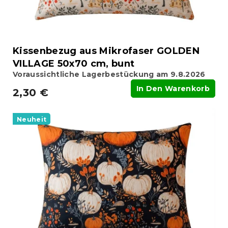
g
d
u
k
t
Kissenbezug aus Mikrofaser GOLDEN
e
VILLAGE 50x70 cm, bunt
Voraussichtliche Lagerbestückung am 9.8.2026
In Den Warenkorb
2,30 €
Neuheit