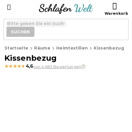
Zum
WAR
Inhalt
springen
SUCHEN
Startseite
Räume
Heimtextilien
Kissenbezug
Kissenbezug
★★★★★
★★★★★
4,6
von 4 663 Bewertungen