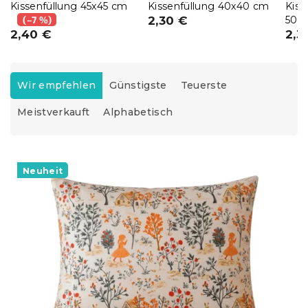
Kissenfüllung 45x45 cm
Kissenfüllung 40x40 cm
Kis
(–7 %)
2,30 €
50x7
2,40 €
2,3
P
r
Wir empfehlen
Günstigste
Teuerste
o
Meistverkauft
Alphabetisch
d
u
k
L
t
i
Neuheit
s
s
o
t
r
e
t
d
i
e
e
r
r
P
u
r
n
o