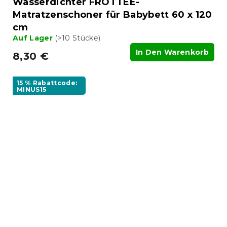
Wasserdichter FROTTEE-
Matratzenschoner für Babybett 60 x 120
cm
Auf Lager
(>10 Stücke)
In Den Warenkorb
8,30 €
15 % Rabattcode:
MINUS15