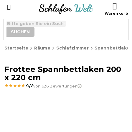
Zum
WAR
Inhalt
springen
SUCHEN
Startseite
Räume
Schlafzimmer
Spannbettlake
Frottee Spannbettlaken 200
x 220 cm
★★★★★
★★★★★
4,7
von 626 Bewertungen