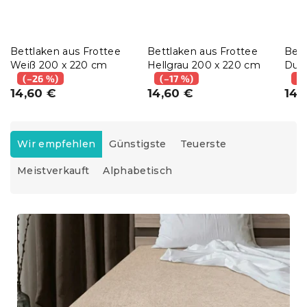
Bettlaken aus Frottee
Bettlaken aus Frottee
Bett
Weiß 200 x 220 cm
Hellgrau 200 x 220 cm
Dun
(–26 %)
(–17 %)
(–
14,60 €
14,60 €
14,
P
r
Wir empfehlen
Günstigste
Teuerste
o
Meistverkauft
Alphabetisch
d
u
k
L
t
i
s
s
o
t
r
e
t
d
i
e