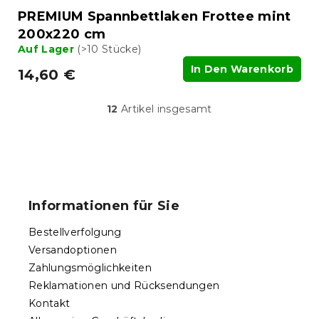
PREMIUM Spannbettlaken Frottee mint
200x220 cm
Auf Lager
(>10 Stücke)
In Den Warenkorb
14,60 €
12
Artikel insgesamt
S
t
e
u
F
e
u
r
ß
e
Informationen für Sie
l
z
e
e
Bestellverfolgung
m
i
e
Versandoptionen
l
n
Zahlungsmöglichkeiten
e
t
Reklamationen und Rücksendungen
e
d
Kontakt
e