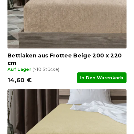
e
r
r
P
u
r
n
o
g
d
u
k
t
Bettlaken aus Frottee Beige 200 x 220
e
cm
Auf Lager
(>10 Stücke)
In Den Warenkorb
14,60 €