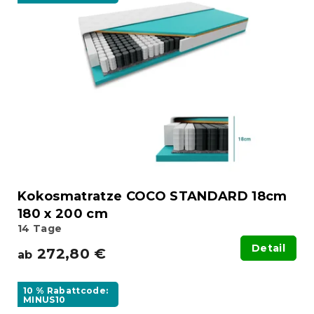
Kokosmatratze COCO STANDARD 18cm
180 x 200 cm
14 Tage
Detail
272,80 €
ab
10 % Rabattcode:
MINUS10