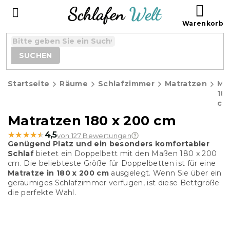
Zum
WAR
Inhalt
springen
SUCHEN
Startseite
Räume
Schlafzimmer
Matratzen
Ma
180
cm
Matratzen 180 x 200 cm
★★★★★
★★★★★
4,5
von 127 Bewertungen
Genügend Platz und ein besonders komfortabler
Schlaf
bietet ein Doppelbett mit den Maßen 180 x 200
cm. Die beliebteste Größe für Doppelbetten ist für eine
Matratze in 180 x 200 cm
ausgelegt. Wenn Sie über ein
geräumiges Schlafzimmer verfügen, ist diese Bettgröße
die perfekte Wahl.