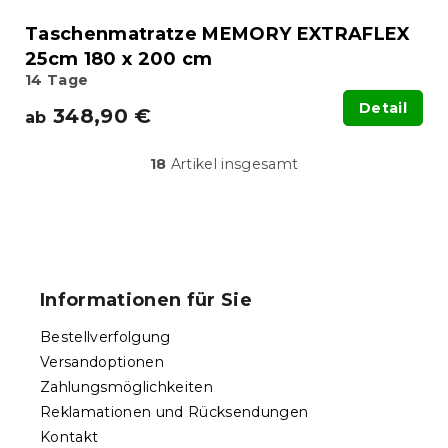
Taschenmatratze MEMORY EXTRAFLEX
25cm 180 x 200 cm
14 Tage
Detail
348,90 €
ab
18
Artikel insgesamt
S
t
e
u
F
e
u
r
ß
e
Informationen für Sie
l
z
e
e
Bestellverfolgung
m
i
e
Versandoptionen
l
n
Zahlungsmöglichkeiten
e
t
Reklamationen und Rücksendungen
e
d
Kontakt