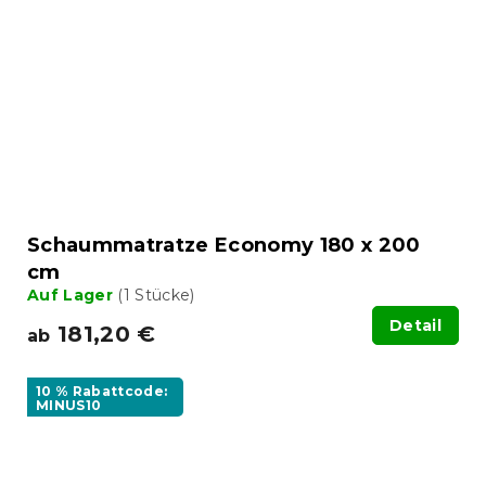
Schaummatratze Economy 180 x 200
cm
Auf Lager
(1 Stücke)
Detail
181,20 €
ab
10 % Rabattcode:
MINUS10