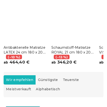
Antibakterielle Matratze
Schaumstoff-Matratze
Scha
LATEX 24 cm 180 x 200
ROYAL 21 cm 180 x 200
VIS
cm
(–10 %)
cm
(–13 %)
180
(–
464,40 €
346,20 €
3
ab
ab
ab
P
r
Wir empfehlen
Günstigste
Teuerste
o
Meistverkauft
Alphabetisch
d
u
k
L
t