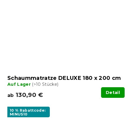
Schaummatratze DELUXE 180 x 200 cm
Auf Lager
(>10 Stücke)
Detail
130,90 €
ab
10 % Rabattcode:
MINUS10