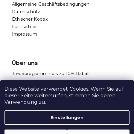
e
Allgemeine Geschäftsbedingungen
r
Datenschutz
L
Ethischer Kodex
i
s
Für Partner
t
Impressum
e
Über uns
Treueprogramm - bis zu 10% Rabatt
Größentabellen
Diese Website verwendet
Cookies
. Wenn Sie auf
dieser Seite weitersurfen, stimmen Sie deren
Verwendung zu.
Erstellt von Shoptet Premium
Einstellungen
Copyright 2026
Schlafen Welt
. Alle Rechte