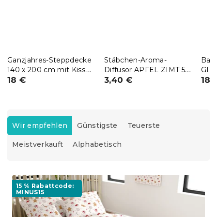
Ganzjahres-Steppdecke
Stäbchen-Aroma-
Bau
140 x 200 cm mit Kissen
Diffusor APFEL ZIMT 50
GIN
BASIC 70 x 90 cm
18 €
ml
3,40 €
18,
P
r
Wir empfehlen
Günstigste
Teuerste
o
Meistverkauft
Alphabetisch
d
u
k
L
t
i
15 % Rabattcode:
s
MINUS15
s
o
t
r