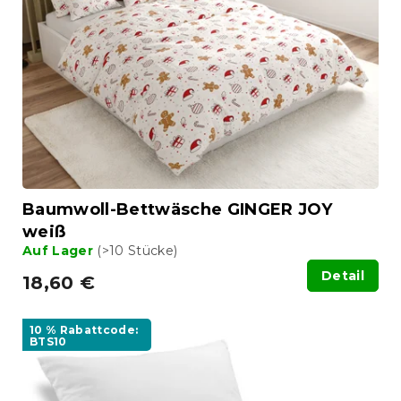
e
t
d
i
e
e
r
r
P
u
r
n
o
g
d
u
k
t
Baumwoll-Bettwäsche GINGER JOY
e
weiß
Auf Lager
(>10 Stücke)
Detail
18,60 €
10 % Rabattcode:
BTS10