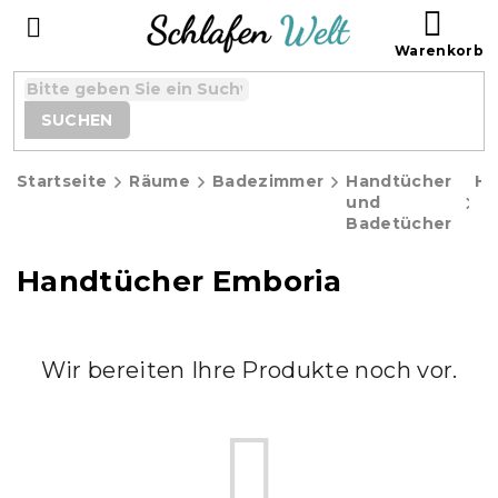
Zum
WAR
Inhalt
springen
SUCHEN
Startseite
Räume
Badezimmer
Handtücher
Ha
und
Badetücher
Handtücher Emboria
Wir bereiten Ihre Produkte noch vor.