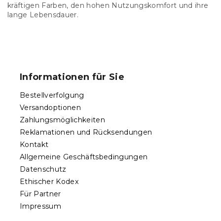
kräftigen Farben, den hohen Nutzungskomfort und ihre
lange Lebensdauer.
F
u
ß
Informationen für Sie
z
e
Bestellverfolgung
i
Versandoptionen
l
Zahlungsmöglichkeiten
e
Reklamationen und Rücksendungen
Kontakt
Allgemeine Geschäftsbedingungen
Datenschutz
Ethischer Kodex
Für Partner
Impressum