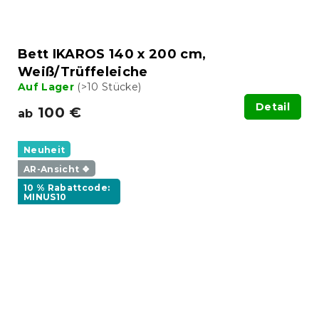
Bett IKAROS 140 x 200 cm,
Weiß/Trüffeleiche
Auf Lager
(>10 Stücke)
Detail
100 €
ab
Neuheit
AR-Ansicht ❖
10 % Rabattcode:
MINUS10