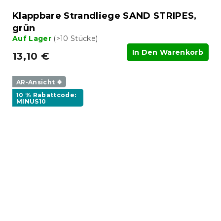
Klappbare Strandliege SAND STRIPES,
grün
Auf Lager
(>10 Stücke)
In Den Warenkorb
13,10 €
AR-Ansicht ❖
10 % Rabattcode:
MINUS10