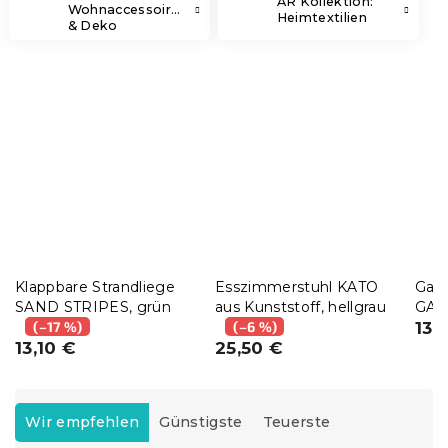
AR Kollektion:
Wohnaccessoires
Heimtextilien
& Deko
Klappbare Strandliege
Esszimmerstuhl KATO
Gar
SAND STRIPES, grün
aus Kunststoff, hellgrau
GAR
(–17 %)
(–6 %)
150x
13,
13,10 €
25,50 €
P
r
Wir empfehlen
Günstigste
Teuerste
o