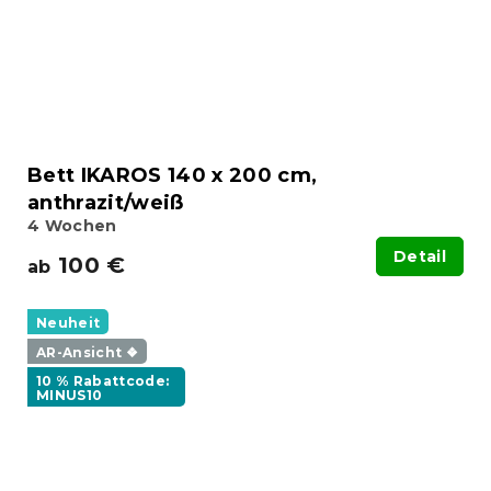
Bett IKAROS 140 x 200 cm,
anthrazit/weiß
4 Wochen
Detail
100 €
ab
Neuheit
AR-Ansicht ❖
10 % Rabattcode:
MINUS10