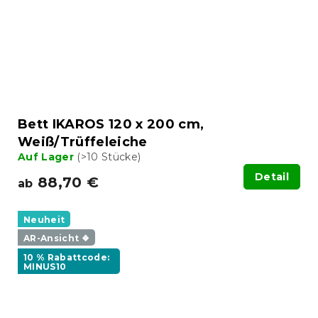
Bett IKAROS 120 x 200 cm,
Weiß/Trüffeleiche
Auf Lager
(>10 Stücke)
Detail
88,70 €
ab
Neuheit
AR-Ansicht ❖
10 % Rabattcode:
MINUS10