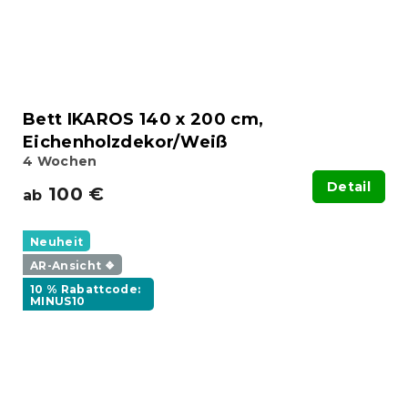
Bett IKAROS 140 x 200 cm,
Eichenholzdekor/Weiß
4 Wochen
Detail
100 €
ab
Neuheit
AR-Ansicht ❖
10 % Rabattcode:
MINUS10