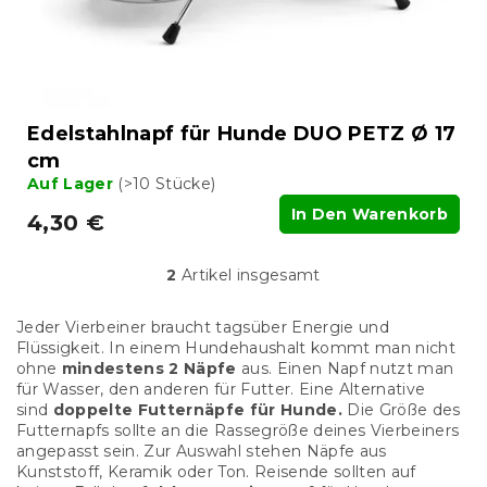
Edelstahlnapf für Hunde DUO PETZ Ø 17
cm
Auf Lager
(>10 Stücke)
In Den Warenkorb
4,30 €
2
Artikel insgesamt
S
t
e
Jeder Vierbeiner braucht tagsüber Energie und
u
Flüssigkeit. In einem Hundehaushalt kommt man nicht
e
ohne
mindestens 2 Näpfe
aus. Einen Napf nutzt man
r
für Wasser, den anderen für Futter. Eine Alternative
e
sind
doppelte Futternäpfe
für Hunde.
Die Größe des
l
Futternapfs sollte an die Rassegröße deines Vierbeiners
e
angepasst sein. Zur Auswahl stehen Näpfe aus
m
Kunststoff, Keramik oder Ton. Reisende sollten auf