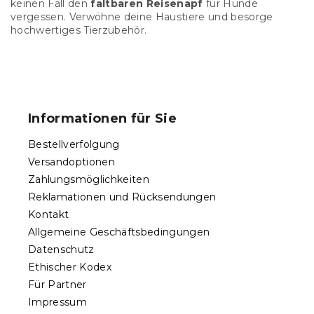
e
keinen Fall den
faltbaren Reisenapf
für Hunde
n
vergessen. Verwöhne deine Haustiere und besorge
t
hochwertiges Tierzubehör.
e
d
e
F
r
u
L
ß
i
Informationen für Sie
s
z
t
e
Bestellverfolgung
e
i
Versandoptionen
l
Zahlungsmöglichkeiten
e
Reklamationen und Rücksendungen
Kontakt
Allgemeine Geschäftsbedingungen
Datenschutz
Ethischer Kodex
Für Partner
Impressum