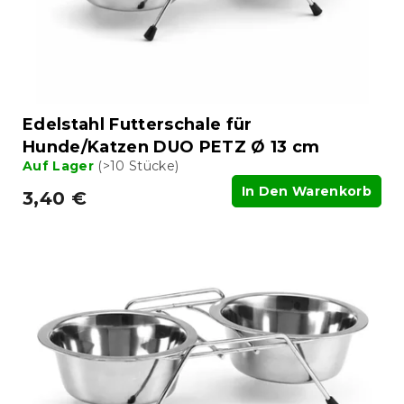
r
n
o
g
d
u
k
t
Edelstahl Futterschale für
e
Hunde/Katzen DUO PETZ Ø 13 cm
Auf Lager
(>10 Stücke)
In Den Warenkorb
3,40 €