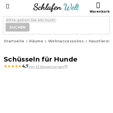
Zum
WAR
Inhalt
springen
SUCHEN
Startseite
Räume
Wohnaccessoires
Haustierzu
Schüsseln für Hunde
★★★★★
★★★★★
4,7
von 53 Bewertungen