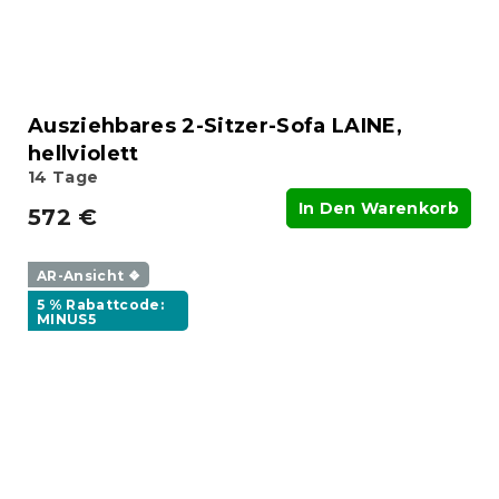
Ausziehbares 2-Sitzer-Sofa LAINE,
hellviolett
14 Tage
In Den Warenkorb
572 €
AR-Ansicht ❖
5 % Rabattcode:
MINUS5