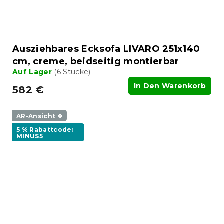
Ausziehbares Ecksofa LIVARO 251x140
cm, creme, beidseitig montierbar
Auf Lager
(6 Stücke)
In Den Warenkorb
582 €
AR-Ansicht ❖
5 % Rabattcode:
MINUS5