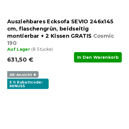
Ausziehbares Ecksofa SEVIO 246x145
cm, flaschengrün, beidseitig
montierbar + 2 Kissen GRATIS
Cosmic
190
Auf Lager
(8 Stücke)
In Den Warenkorb
631,50 €
AR-Ansicht ❖
5 % Rabattcode:
MINUS5