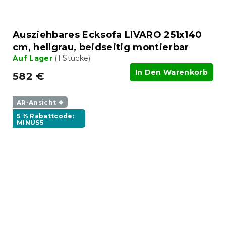
Ausziehbares Ecksofa LIVARO 251x140
cm, hellgrau, beidseitig montierbar
Auf Lager
(1 Stücke)
In Den Warenkorb
582 €
AR-Ansicht ❖
5 % Rabattcode:
MINUS5