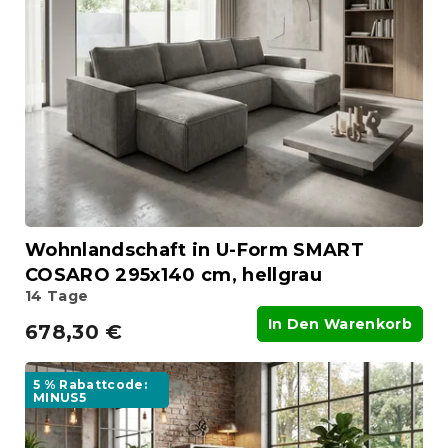
Wohnlandschaft in U-Form SMART
COSARO 295x140 cm, hellgrau
14 Tage
In Den Warenkorb
678,30 €
5 % Rabattcode:
MINUS5