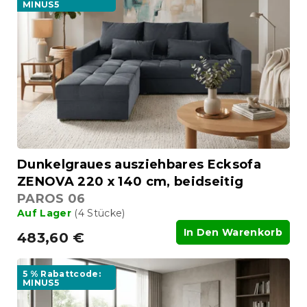
e
MINUS5
t
d
i
e
e
r
r
P
u
r
n
o
g
d
u
k
t
Dunkelgraues ausziehbares Ecksofa
e
ZENOVA 220 x 140 cm, beidseitig
PAROS 06
Auf Lager
(4 Stücke)
In Den Warenkorb
483,60 €
5 % Rabattcode:
MINUS5