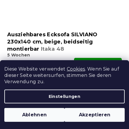
Ausziehbares Ecksofa SILVIANO
230x140 cm, beige, beidseitig
montierbar
Itaka 48
5 Wochen
In Den Warenkorb
482,40 €
Diese Website verwendet
Cookies
. Wenn Sie auf
dieser Seite weitersurfen, stimmen Sie deren
5 % Rabattcode:
Verwendung zu.
MINUS5
Einstellungen
Ablehnen
Akzeptieren