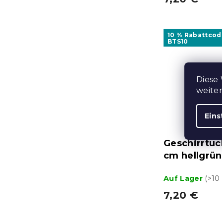
10 % Rabattcod
BTS10
Diese
weite
Eins
Geschirrtu
cm hellgrün,
Auf Lager
(>10
7,20 €