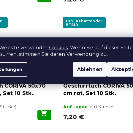
e:
10 % Rabattcode:
BTS10
 Website verwendet
Cookies
. Wenn Sie auf dieser Seite
rsurfen, stimmen Sie deren Verwendung zu.
Ablehnen
Akzepti
tellungen
ch CORIVA 50x70
Geschirrtuch CORIVA 5
 Set 10 Stk.
cm rot, Set 10 Stk.
 Stücke)
Auf Lager
(>10 Stücke)
7,20 €