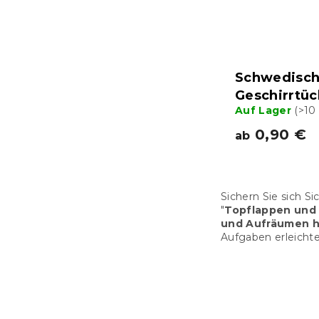
Schwedisc
Geschirrtüc
Auf Lager
(>10
0,90 €
ab
Sichern Sie sich S
"
Topflappen und 
und Aufräumen h
Aufgaben erleicht
F
u
ß