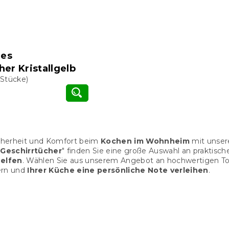
hes
her Kristallgelb
 Stücke)
S
t
icherheit und Komfort beim
Kochen im Wohnheim
mit unsere
e
Geschirrtücher
" finden Sie eine große Auswahl an praktisch
u
elfen
. Wählen Sie aus unserem Angebot an hochwertigen Top
e
ern und
Ihrer Küche eine persönliche Note verleihen
.
r
e
l
e
m
e