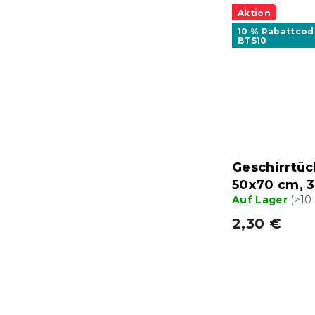
Aktion
10 % Rabattcod
BTS10
Geschirrtü
50x70 cm, 3
Auf Lager
(>10
2,30 €