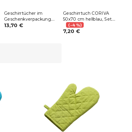
Geschirrtücher im
Geschirrtuch CORIVA
Gesc
Geschenkverpackung
50x70 cm hellblau, Set
50x7
ROSES, Set 6-tlg
13,70 €
10 Stk.
(–4 %)
Stk.
(–
7,20 €
7,2