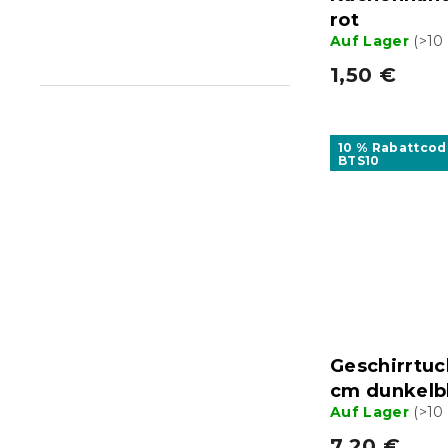
rot
Auf Lager
(>10
1,50 €
10 % Rabattcod
BTS10
Geschirrtu
cm dunkelbl
Auf Lager
(>10
7,20 €