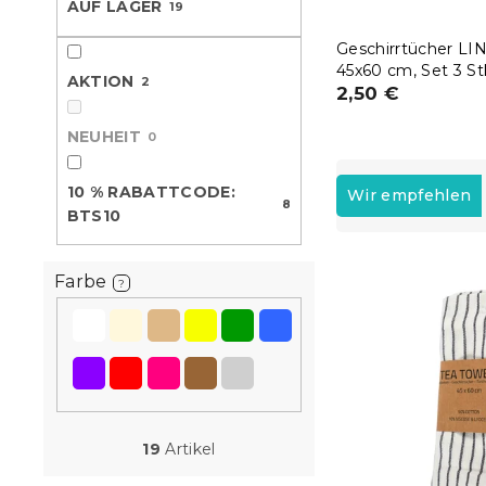
AUF LAGER
19
e
Geschirrtücher LI
45x60 cm, Set 3 Stk
AKTION
2
mehrere Varianten
2,50 €
NEUHEIT
0
P
r
10 % RABATTCODE:
Wir empfehlen
8
o
BTS10
d
L
u
Farbe
i
k
?
s
t
t
s
e
o
d
r
e
t
r
i
19
Artikel
P
e
r
r