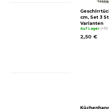
o
u
d
n
Geschirrtüc
u
g
cm, Set 3 S
k
Varianten
t
Auf Lager
(>10
e
2,50 €
Küchenhand