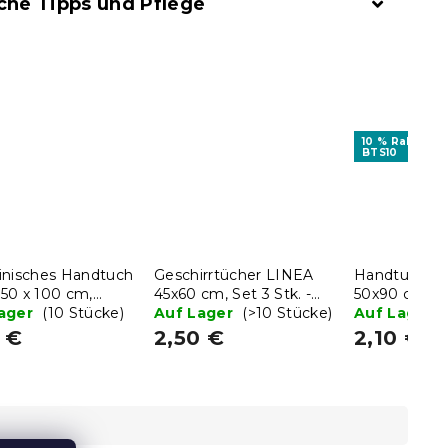
che Tipps und Pflege
10 % Rabattco
BTS10
inisches Handtuch
Geschirrtücher LINEA
Handtuch N
50 x 100 cm,
45x60 cm, Set 3 Stk. -
50x90 cm ro
Baumwolle
Lager
(10 Stücke)
mehrere Varianten
Auf Lager
(>10 Stücke)
Baumwolle
Auf Lager
 €
2,50 €
2,10 €