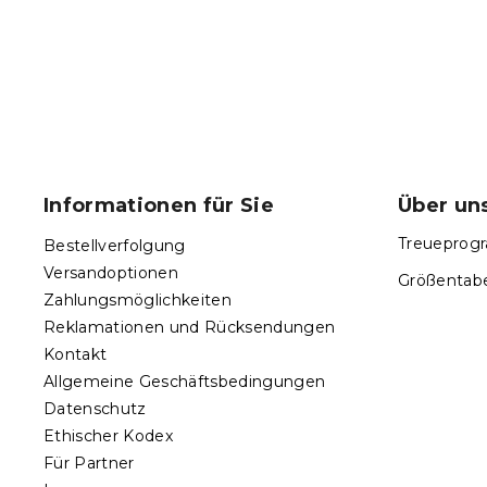
F
u
ß
Informationen für Sie
Über un
z
e
Treueprogr
Bestellverfolgung
i
Versandoptionen
Größentabe
l
Zahlungsmöglichkeiten
e
Reklamationen und Rücksendungen
Kontakt
Allgemeine Geschäftsbedingungen
Datenschutz
Ethischer Kodex
Für Partner