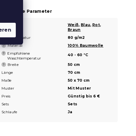
usätzliche Parameter
Farbe
Weiß
,
Blau
,
Rot
,
?
eren
Braun
Grammatur
80 g/m2
?
Material
100% Baumwolle
?
Empfohlene
?
40 - 60 °C
Waschtemperatur
Breite
50 cm
?
Länge
70 cm
Maße
50 x 70 cm
Muster
Mit Muster
Preis
Günstig bis 6 €
Sets
Sets
Schlaufe
Ja