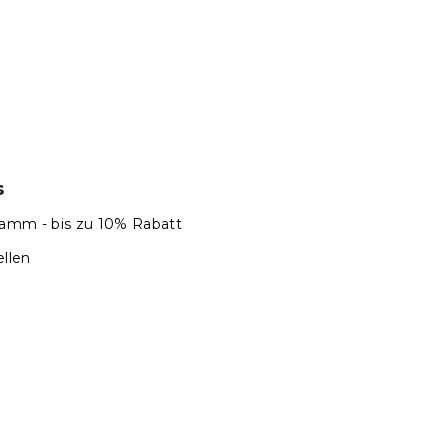
s
amm - bis zu 10% Rabatt
llen