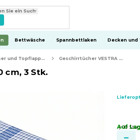
en
Bettwäsche
Spannbettlaken
Decken und
Geschirrtücher und Topflappen
Geschirrtücher VESTRA 50x70 cm, 3 Stk.
 cm, 3 Stk.
Lieferop
Auf La
(>10 Stüc