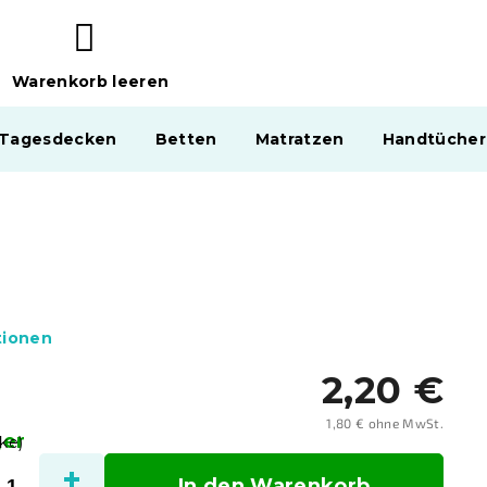
Warenkorb leeren
WARENKORB
 Tagesdecken
Betten
Matratzen
Handtücher
tionen
2,20 €
1,80 € ohne MwSt.
ger
Verka
ke)
In den Warenkorb