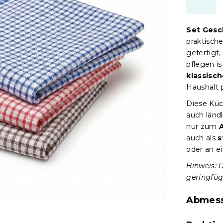
Set Gesc
praktische
gefertigt,
pflegen is
klassisc
Haushalt 
Diese Küc
auch länd
nur zum
auch als
s
oder an e
Hinweis: 
geringfüg
Abmess