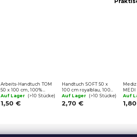
Praktis
Arbeits-Handtuch TOM
Handtuch SOFT 50 x
Mediz
50 x 100 cm, 100%
100 cm royalblau, 100%
MEDI 
Baumwolle
Auf Lager
(>10 Stücke)
Baumwolle
Auf Lager
(>10 Stücke)
100% 
Auf 
1,50 €
2,70 €
1,80