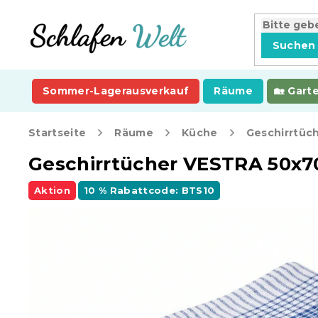
Zum
Inhalt
springen
Suchen
Sommer-Lagerausverkauf
Räume
Gart
Startseite
Räume
Küche
Geschirrtücher VESTRA 50x70
Aktion
10 % Rabattcode: BTS10