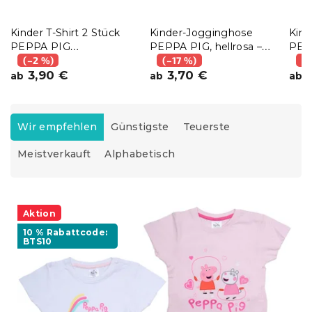
Kinder T-Shirt 2 Stück
Kinder-Jogginghose
Kind
PEPPA PIG
PEPPA PIG, hellrosa –
PEPP
hellrosa/weiß -
(–2 %)
verschiedene Größen
(–17 %)
vers
(–
verschiedene Größen
3,90 €
3,70 €
5
ab
ab
ab
P
r
Wir empfehlen
Günstigste
Teuerste
o
Meistverkauft
Alphabetisch
d
u
k
L
t
i
Aktion
s
s
o
10 % Rabattcode:
t
BTS10
r
e
t
d
i
e
e
r
r