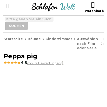
Zum
WAR
Inhalt
springen
SUCHEN
Startseite
Räume
Kinderzimmer
Auswählen
P
nach Film
pi
oder Serie
Peppa pig
★★★★★
★★★★★
4,8
von 92 Bewertungen