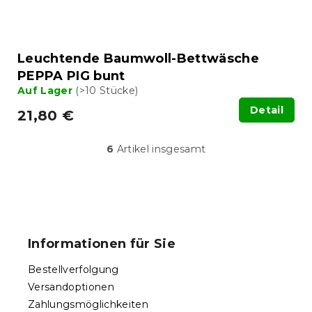
Leuchtende Baumwoll-Bettwäsche
PEPPA PIG bunt
Auf Lager
(>10 Stücke)
Detail
21,80 €
6
Artikel insgesamt
S
t
e
u
F
e
u
r
ß
e
Informationen für Sie
l
z
e
e
Bestellverfolgung
m
i
e
Versandoptionen
l
n
Zahlungsmöglichkeiten
e