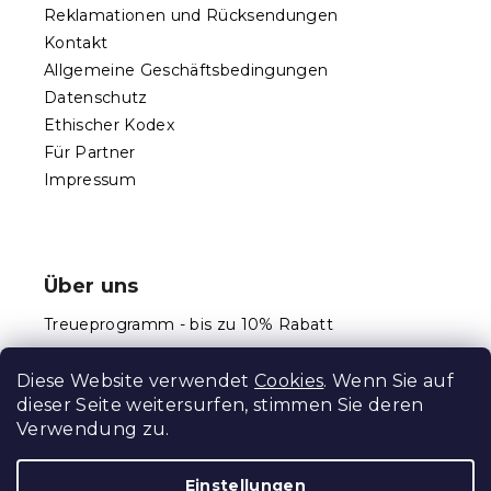
t
Reklamationen und Rücksendungen
e
d
Kontakt
e
Allgemeine Geschäftsbedingungen
r
Datenschutz
L
Ethischer Kodex
i
s
Für Partner
t
Impressum
e
Über uns
Treueprogramm - bis zu 10% Rabatt
Größentabellen
Diese Website verwendet
Cookies
. Wenn Sie auf
dieser Seite weitersurfen, stimmen Sie deren
Verwendung zu.
Erstellt von Shoptet Premium
Einstellungen