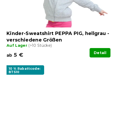
Kinder-Sweatshirt PEPPA PIG, hellgrau -
verschiedene Größen
Auf Lager
(>10 Stücke)
Detail
5 €
ab
10 % Rabattcode:
BTS10