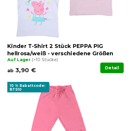
P
u
r
n
o
g
d
u
k
t
Kinder T-Shirt 2 Stück PEPPA PIG
e
hellrosa/weiß - verschiedene Größen
Auf Lager
(>10 Stücke)
Detail
3,90 €
ab
10 % Rabattcode:
BTS10