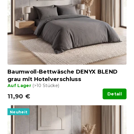
e
t
d
i
e
e
r
r
P
u
r
n
o
g
d
u
k
t
Baumwoll-Bettwäsche DENYX BLEND
e
grau mit Hotelverschluss
Auf Lager
(>10 Stücke)
Detail
11,90 €
Neuheit