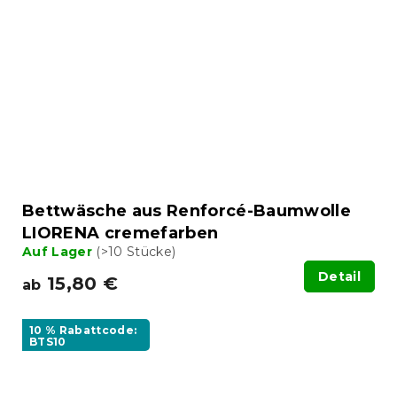
Bettwäsche aus Renforcé-Baumwolle
LIORENA cremefarben
Auf Lager
(>10 Stücke)
Detail
15,80 €
ab
10 % Rabattcode:
BTS10