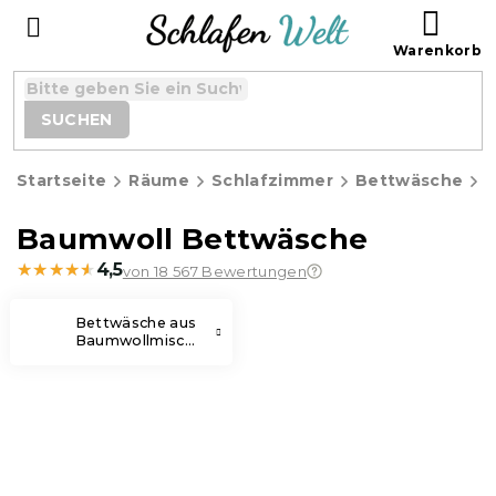
Zum
WAR
Inhalt
springen
SUCHEN
Startseite
Räume
Schlafzimmer
Bettwäsche
Baumwoll Bettwäsche
★★★★★
★★★★★
4,5
von 18 567 Bewertungen
Bettwäsche aus
Baumwollmischung