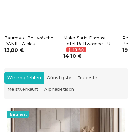
Baumwoll-Bettwäsche
Mako-Satin Damast
Ren
DANIELA blau
Hotel-Bettwäsche LUX
Bet
13,80 €
weiß
(–10 %)
SPR
19,
14,10 €
P
r
Wir empfehlen
Günstigste
Teuerste
o
Meistverkauft
Alphabetisch
d
u
k
L
t
i
Neuheit
s
s
o
t
r