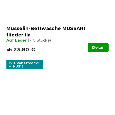
Musselin-Bettwäsche MUSSARI
fliederlila
Auf Lager
(>10 Stücke)
Detail
23,80 €
ab
15 % Rabattcode:
MINUS15