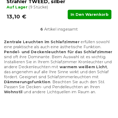
Strahler TWEED, silber
Auf Lager
(9 Stücke)
In Den Warenkorb
13,10 €
6
Artikel insgesamt
S
t
e
Zentrale Leuchten im Schlafzimmer
erfüllen sowohl
u
eine praktische als auch eine ästhetische Funktion.
e
Pendel- und Deckenleuchten für das Schlafzimmer
r
sind oft ihre Dominante. Beim Auswahl ist es wichtig.
e
Installieren Sie in Ihrem Schlafzimmer Kronleuchter und
l
andere Deckenleuchten mit
warmem weißem Licht
,
e
das angenehm auf alle Ihre Sinne wirkt und den Schlaf
m
fördert. Geeignet sind Schlafzimmerleuchten mit
e
Dämmerungsfunktion
. Beachten Sie auch den Stil.
n
Passen Sie Decken- und Pendelleuchten an Ihren
t
Wohnstil
und andere Lichtquellen im Raum an.
e
d
e
F
r
u
L