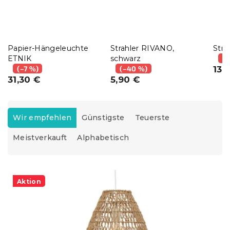
Papier-Hängeleuchte
Strahler RIVANO,
Stra
ETNIK
schwarz
(–
(–7 %)
(–40 %)
13,
31,30 €
5,90 €
P
r
Wir empfehlen
Günstigste
Teuerste
o
Meistverkauft
Alphabetisch
d
u
k
L
t
i
Aktion
s
s
o
t
r
e
t
d