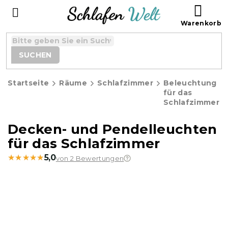
Zum
WAR
Inhalt
springen
SUCHEN
Startseite
Räume
Schlafzimmer
Beleuchtung
für das
Schlafzimmer
Decken- und Pendelleuchten
für das Schlafzimmer
★★★★★
★★★★★
5,0
von 2 Bewertungen