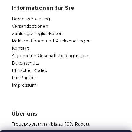
ß
i
Informationen für Sie
s
z
t
e
Bestellverfolgung
e
i
Versandoptionen
l
Zahlungsmöglichkeiten
e
Reklamationen und Rücksendungen
Kontakt
Allgemeine Geschäftsbedingungen
Datenschutz
Ethischer Kodex
Für Partner
Impressum
Über uns
Treueprogramm - bis zu 10% Rabatt