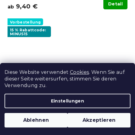
Detail
9,40 €
ab
Vorbestellung
15 % Rabattcode:
MINUS15
Diese Website verwendet
Cookies
. Wenn Sie auf
dieser Seite weitersurfen, stimmen Sie deren
Verwendung zu.
Einstellungen
Bettwäsche aus Mikrofaser HEARTS &
TREES grün
Ablehnen
Akzeptieren
Auf Lager
(>10 Stücke)
Detail