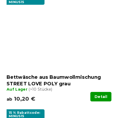
MINUS15
Bettwäsche aus Baumwollmischung
STREET LOVE POLY grau
Auf Lager
(>10 Stücke)
Detail
10,20 €
ab
15 % Rabattcode:
MINUS15