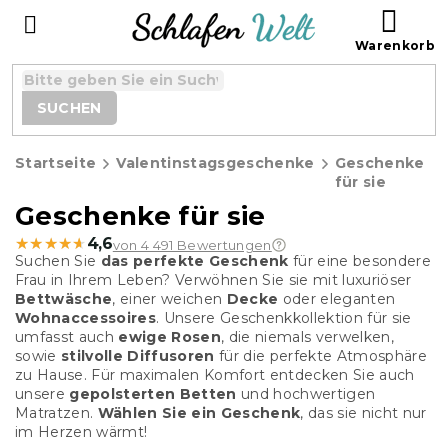
Zum
WAR
Inhalt
springen
SUCHEN
Startseite
Valentinstagsgeschenke
Geschenke
für sie
Geschenke für sie
★★★★★
★★★★★
4,6
von 4 491 Bewertungen
Suchen Sie
das perfekte Geschenk
für eine besondere
Frau in Ihrem Leben? Verwöhnen Sie sie mit luxuriöser
Bettwäsche
, einer weichen
Decke
oder eleganten
Wohnaccessoires
. Unsere Geschenkkollektion für sie
umfasst auch
ewige Rosen
, die niemals verwelken,
sowie
stilvolle Diffusoren
für die perfekte Atmosphäre
zu Hause. Für maximalen Komfort entdecken Sie auch
unsere
gepolsterten Betten
und hochwertigen
Matratzen.
Wählen Sie ein Geschenk
, das sie nicht nur
im Herzen wärmt!