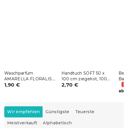
Waschparfüm
Handtuch SOFT 50 x
Bet
AMARELLA FLORALIS,
100 cm ziegelrot, 100%
Bau
Probe 10 ml
1,90 €
Baumwolle
2,70 €
SAG
(–
1
ab
P
r
Wir empfehlen
Günstigste
Teuerste
o
Meistverkauft
Alphabetisch
d