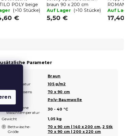
ILO POLY beige
braun 90 x 200 cm
ROMANCE b
Lager
(>10 Stücke)
Auf Lager
(>10 Stücke)
Auf Lager
4,60 €
5,50 €
17,40 €
usätzliche Parameter
Farbe
Braun
?
Grammatur
105 g/m2
?
Maße des Kissens
70 x 90 cm
eren
Material
Poly-Baumwolle
?
Empfohlene
?
30 - 40 °C
Waschtemperatur
Gewicht
1,05 kg
Bettwäsche-
70 x 90 cm | 140 x 200 cm
,
2 Stk
?
Größe
70 x 90 cm | 200 x 220 cm