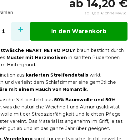
ab
14,20 €
wählen
ab
11,80 €
ohne MwSt.
Verka
In den Warenkorb
ettwäsche HEART RETRO POLY
braun besticht durch
ses
Muster mit Herzmotiven
in sanften Pudertönen
em Hintergrund.
ination aus
karierten Streifendetails
wirkt
h und verleiht dem Schlafzimmer eine gemütliche
re mit einem Hauch von Romantik.
wäsche-Set besteht aus
50% Baumwolle und 50%
r
, was die natürliche Weichheit und Atmungsaktivität
olle mit der Strapazierfähigkeit und leichten Pflege
ter vereint. Das Material ist angenehm im Griff, leitet
eit gut ab und ist das ganze Jahr über geeignet.
p-Veredelung
sorgt für eine typische, leicht gewellte