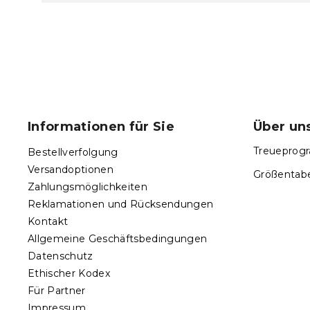
F
u
ß
Informationen für Sie
Über un
z
e
Treueprogr
Bestellverfolgung
i
Versandoptionen
Größentabe
l
Zahlungsmöglichkeiten
e
Reklamationen und Rücksendungen
Kontakt
Allgemeine Geschäftsbedingungen
Datenschutz
Ethischer Kodex
Für Partner
Impressum