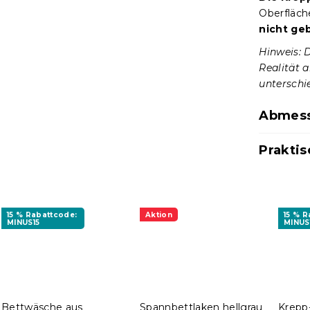
Oberfläch
nicht ge
Hinweis: 
Realität 
unterschie
Abmess
Praktis
15 % Rabattcode:
Aktion
15 % 
MINUS15
MINUS
Bettwäsche aus
Spannbettlaken hellgrau
Krepp