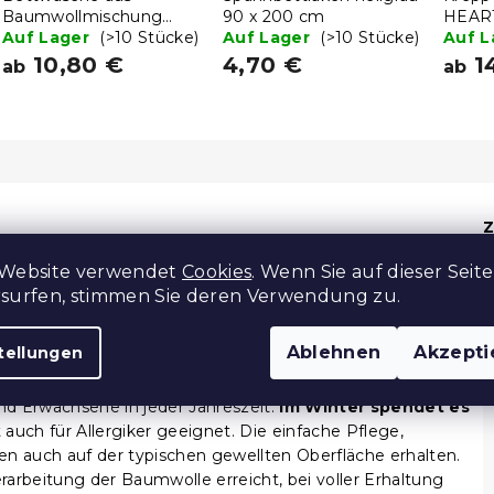
Baumwollmischung
90 x 200 cm
HEART
DANIELA POLY beige
Auf Lager
(>10 Stücke)
Auf Lager
(>10 Stücke)
Auf 
10,80 €
4,70 €
1
ab
ab
Z
 Website verwendet
Cookies
. Wenn Sie auf dieser Seite
rsurfen, stimmen Sie deren Verwendung zu.
Ablehnen
Akzepti
tellungen
genschaften wie Baumwolle auszeichnet, ohne dass es
 und Erwachsene in jeder Jahreszeit.
Im Winter spendet es
st auch für Allergiker geeignet. Die einfache Pflege,
en auch auf der typischen gewellten Oberfläche erhalten.
arbeitung der Baumwolle erreicht, bei voller Erhaltung