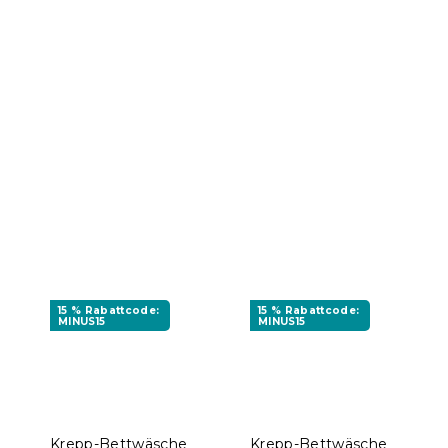
15 % Rabattcode:
15 % Rabattcode:
MINUS15
MINUS15
Krepp-Bettwäsche
Krepp-Bettwäsche