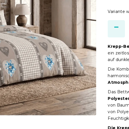
Variante 
Krepp-B
ein zeitlo
auf dunkl
Die Komb
harmonisc
Atmosphä
Das Bett
Polyeste
von Baumw
von Polyes
Feuchtigk
Die Krep