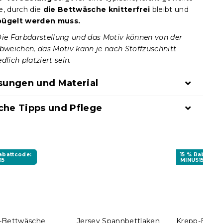
e, durch die
die Bettwäsche knitterfrei
bleibt und
bügelt werden muss.
Die Farbdarstellung und das Motiv können von der
abweichen, das Motiv kann je nach Stoffzuschnitt
dlich platziert sein.
ungen und Material
che Tipps und Pflege
Rabattcode:
15 % Rabattco
15
MINUS15
-Bettwäsche
Jersey Spannbettlaken
Krepp-Bett