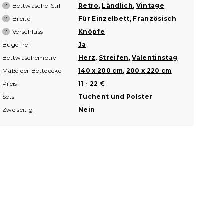
Bettwäsche-Stil
Retro
,
Ländlich
,
Vintage
?
Breite
Für Einzelbett, Französisch
?
Verschluss
Knöpfe
?
Bügelfrei
Ja
Bettwäschemotiv
Herz
,
Streifen
,
Valentinstag
Maße der Bettdecke
140 x 200 cm
,
200 x 220 cm
Preis
11 - 22 €
Sets
Tuchent und Polster
Zweiseitig
Nein