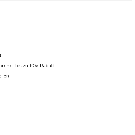
s
amm - bis zu 10% Rabatt
llen