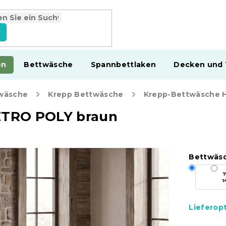
en
Bettwäsche
Spannbettlaken
Decken und
wäsche
Krepp Bettwäsche
ETRO POLY braun
Bettwäs
7
1
Lieferop