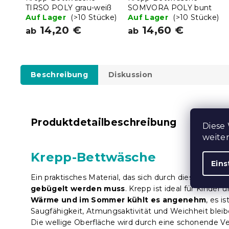
TIRSO POLY grau-weiß
SOMVORA POLY bunt
Auf Lager
(>10 Stücke)
Auf Lager
(>10 Stücke)
14,20 €
14,60 €
ab
ab
Beschreibung
Diskussion
Produktdetailbeschreibung
Diese
weite
Krepp-Bettwäsche
Eins
Ein praktisches Material, das sich durch dieselben
Ei
gebügelt werden muss
. Krepp ist ideal für Kinder
Wärme und im Sommer kühlt es angenehm
, es i
Saugfähigkeit, Atmungsaktivität und Weichheit bleib
Die wellige Oberfläche wird durch eine schonende Ver