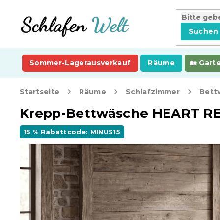
Zum
Inhalt
springen
Suchen
Sommer-Lagerausverkauf
Räume
Gart
Startseite
Räume
Schlafzimmer
Bett
Krepp-Bettwäsche HEART R
15 % Rabattcode: MINUS15