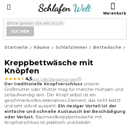
Zum
WAR
Inhalt
springen
SUCHEN
Startseite
Räume
Schlafzimmer
Bettwäsche
K
Kreppbettwäsche mit
Knöpfen
★★★★★
★★★★★
4,5
von 1 841 Bewertungen
Der traditionelle Knopfverschluss
unserer
Großmütter oder Mütter mag für manche mühsam und
zeitaufwendig sein. Der Knopf selbst ist ein
geschmackvolles dekoratives Element, das nicht kratzt
und sehr stilvoll aussieht.
Ein riesiger Vorteil ist der
einfache und schnelle Austausch bei Beschädigung
oder Verlust.
Baumwollkreppbettwäsche mit
Knopfverschluss ist praktisch und beliebt.