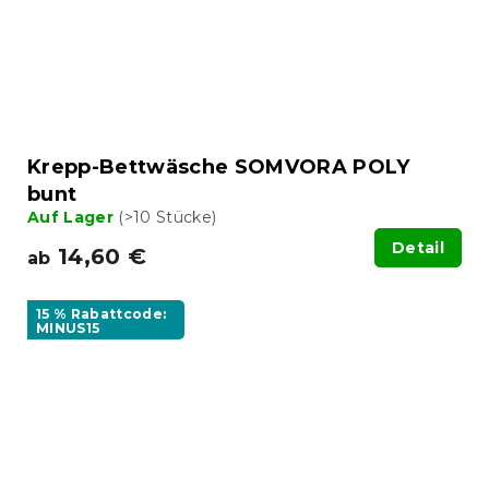
Krepp-Bettwäsche SOMVORA POLY
bunt
Auf Lager
(>10 Stücke)
Detail
14,60 €
ab
15 % Rabattcode:
MINUS15