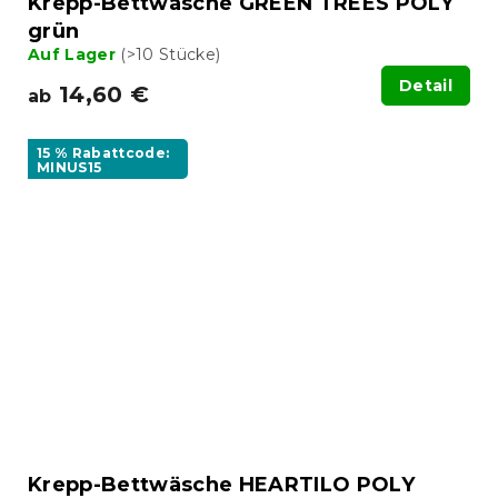
Krepp-Bettwäsche GREEN TREES POLY
grün
Auf Lager
(>10 Stücke)
Detail
14,60 €
ab
15 % Rabattcode:
MINUS15
Krepp-Bettwäsche HEARTILO POLY