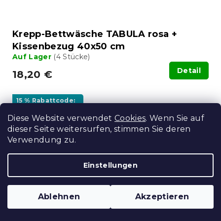
Krepp-Bettwäsche TABULA rosa +
Kissenbezug 40x50 cm
Auf Lager
(4 Stücke)
Detail
18,20 €
15 % Rabattcode:
MINUS15
Diese Website verwendet
Cookies
. Wenn Sie auf
dieser Seite weitersurfen, stimmen Sie deren
Verwendung zu.
Einstellungen
Ablehnen
Akzeptieren