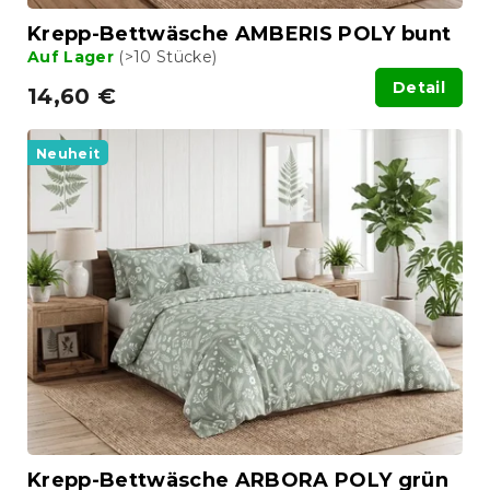
t
Krepp-Bettwäsche AMBERIS POLY bunt
e
Auf Lager
(>10 Stücke)
Detail
14,60 €
Neuheit
Krepp-Bettwäsche ARBORA POLY grün