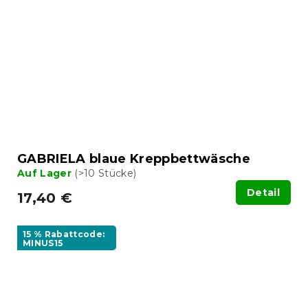
GABRIELA blaue Kreppbettwäsche
Auf Lager
(>10 Stücke)
Detail
17,40 €
15 % Rabattcode:
MINUS15