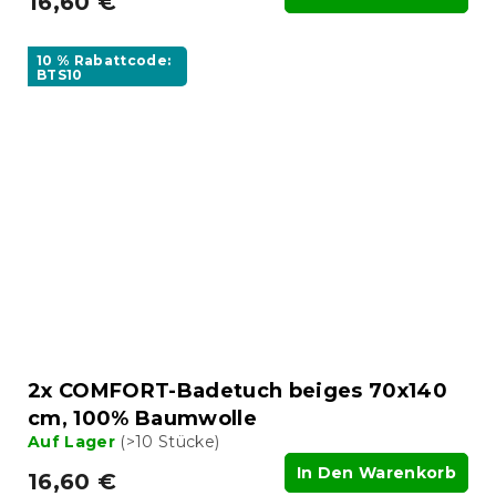
16,60 €
10 % Rabattcode:
BTS10
2x COMFORT-Badetuch beiges 70x140
cm, 100% Baumwolle
Auf Lager
(>10 Stücke)
In Den Warenkorb
16,60 €