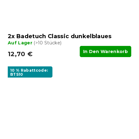
2x Badetuch Classic dunkelblaues
Auf Lager
(>10 Stücke)
In Den Warenkorb
12,70 €
10 % Rabattcode:
BTS10