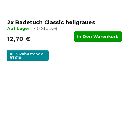
2x Badetuch Classic hellgraues
Auf Lager
(>10 Stücke)
In Den Warenkorb
12,70 €
10 % Rabattcode:
BTS10