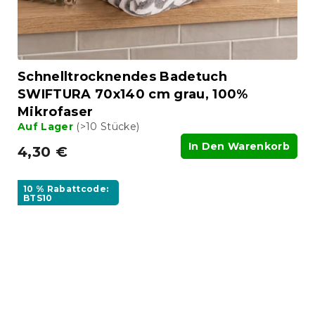
Schnelltrocknendes Badetuch
SWIFTURA 70x140 cm grau, 100%
Mikrofaser
Auf Lager
(>10 Stücke)
In Den Warenkorb
4,30 €
10 % Rabattcode:
BTS10