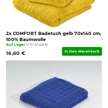
u
r
n
o
g
d
u
k
t
2x COMFORT Badetuch gelb 70x140 cm,
e
100% Baumwolle
Auf Lager
(>10 Stücke)
In Den Warenkorb
16,60 €