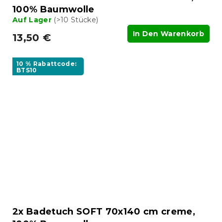
100% Baumwolle
Auf Lager
(>10 Stücke)
In Den Warenkorb
13,50 €
10 % Rabattcode:
BTS10
2x Badetuch SOFT 70x140 cm creme,