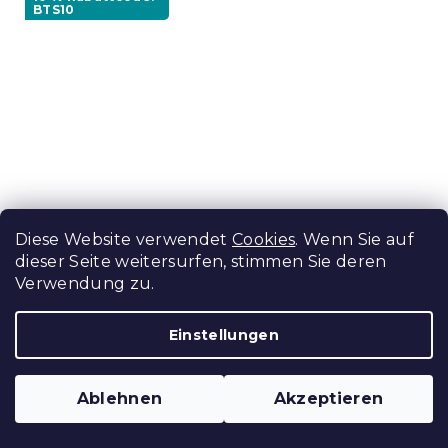
BTS10
Diese Website verwendet
Cookies
. Wenn Sie auf
dieser Seite weitersurfen, stimmen Sie deren
Badetuch BARBARA 70x130 cm
Verwendung zu.
hellgrün, 100% Baumwolle
Auf Lager
(>10 Stücke)
Einstellungen
In Den Warenkorb
6,60 €
Ablehnen
Akzeptieren
10 % Rabattcode:
BTS10