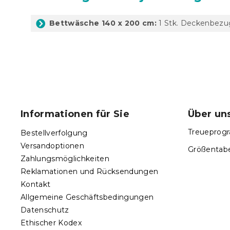
Bettwäsche 140 x 200 cm:
1 Stk. Deckenbezug
F
u
ß
Informationen für Sie
Über un
z
e
Treueprogr
Bestellverfolgung
i
Versandoptionen
Größentabe
l
Zahlungsmöglichkeiten
e
Reklamationen und Rücksendungen
Kontakt
Allgemeine Geschäftsbedingungen
Datenschutz
Ethischer Kodex