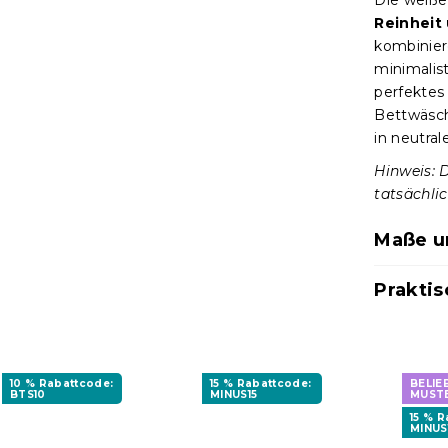
Die weiße
Reinheit
kombinier
minimalist
perfektes
Bettwäsc
in neutra
Hinweis: 
tatsächli
Maße u
Praktis
10 % Rabattcode:
15 % Rabattcode:
BELIE
BTS10
MINUS15
MUST
15 % 
MINUS