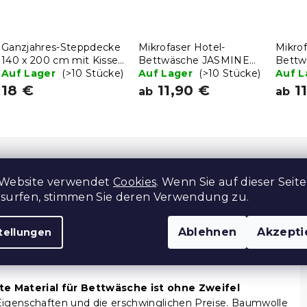
Ganzjahres-Steppdecke
Mikrofaser Hotel-
Mikrof
140 x 200 cm mit Kissen
Bettwäsche JASMINE
Bettw
BASIC 70 x 90 cm
Auf Lager
(>10 Stücke)
champagner - Streifen 2
Auf Lager
(>10 Stücke)
weiß -
Auf 
cm
18 €
11,90 €
11
ab
ab
 Website verwendet
Cookies
. Wenn Sie auf dieser Seite
Z
rsurfen, stimmen Sie deren Verwendung zu.
Ablehnen
Akzepti
tellungen
te Material für Bettwäsche ist ohne Zweifel
Eigenschaften und die erschwinglichen Preise. Baumwolle