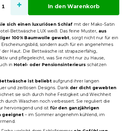
In den Warenkorb
ie sich einen luxuriösen Schlaf
mit der Mako-Satin
tel-Bettwäsche LUX weiß. Das feine Muster,
aus
iger 100% Baumwolle gewebt
, sorgt nicht nur für ein
 Erscheinungsbild, sondern auch für ein angenehmes
 der Haut. Die Bettwäsche ist strapazierfähig,
tiv und pflegeleicht, was Sie nicht nur zu Hause,
uch in
Hotel- oder Pensionsinterieurs
schätzen
ettwäsche ist beliebt
aufgrund ihrer langen
er und zeitlosen Designs. Dank
der dicht gewebten
ichnet sie sich durch hohe Festigkeit und Weichheit
ich durch Waschen noch verbessert. Sie reguliert die
r hervorragend und ist
für den ganzjährigen
 geeignet
– im Sommer angenehm kühlend, im
ärmend.