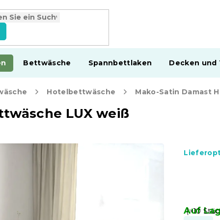
en
Bettwäsche
Spannbettlaken
Decken und
wäsche
Hotelbettwäsche
ttwäsche LUX weiß
Lieferop
Auf La
(>10 Stüc