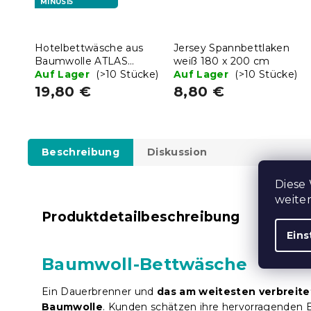
MINUS15
Hotelbettwäsche aus
Jersey Spannbettlaken
Baumwolle ATLAS
weiß 180 x 200 cm
GRÁDL STANDARD,
Auf Lager
(>10 Stücke)
Auf Lager
(>10 Stücke)
weiß – 2 cm Streifen
19,80 €
8,80 €
Beschreibung
Diskussion
Diese
weite
Produktdetailbeschreibung
Eins
Baumwoll-Bettwäsche
Ein Dauerbrenner und
das am weitesten verbreite
Baumwolle
. Kunden schätzen ihre hervorragenden 