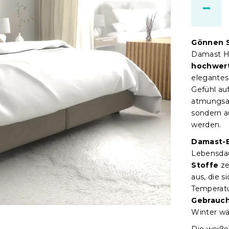
Gönnen S
Damast Ho
hochwert
elegantes
Gefühl auf
atmungsak
sondern a
werden.
Damast-B
Lebensdau
Stoffe
ze
aus, die s
Temperatu
Gebrauch
Winter w