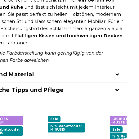
 Farbe verleiht dem Schlafzimmer
ein Gefühl von
 und Ruhe
und lässt sich leicht mit jedem Interieur
en. Sie passt perfekt zu hellen Holztönen, modernem
ischen Stil und klassischem eleganten Mobiliar. Für ein
 Erscheinungsbild des Schlafzimmers ergänzen Sie die
he mit
fluffigen Kissen und hochwertigen Decken
len Farbtönen.
Die Farbdarstellung kann geringfügig von der
chen Farbe abweichen.
nd Material
che Tipps und Pflege
BTES
Sale
BELIEBTES
ER
MUSTER
15 % Rabattcode:
Rabattcode:
MINUS15
Sale
15
15 % Rabattco