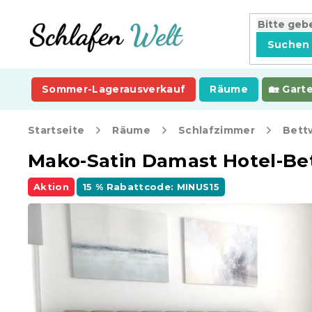
Zum
Inhalt
springen
Suchen
Sommer-Lagerausverkauf
Räume
Gart
Startseite
Räume
Schlafzimmer
Bett
Mako-Satin Damast Hotel-Be
Aktion
15 % Rabattcode: MINUS15