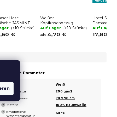
MINUS15
aser Hotel-
Weißer
Hotel-Satin
äsche JASMINE
Kopfkissenbezug
Damast Wei
 Streifen 2 cm
Lager
(>10 Stücke)
Hoteltasche
Auf Lager
(>10 Stücke)
Auf Lager
,60 €
4,70 €
17,80 €
ab
usätzliche Parameter
Farbe
Weiß
?
eren
Grammatur
200 g/m2
?
Maße des Kissens
70 x 90 cm
Material
100% Baumwolle
?
Empfohlene
?
60 °C
Waschtemperatur