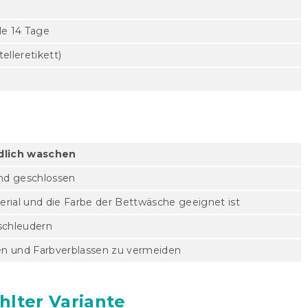
le 14 Tage
lleretikett)
dlich waschen
und geschlossen
erial und die Farbe der Bettwäsche geeignet ist
schleudern
en und Farbverblassen zu vermeiden
hlter Variante