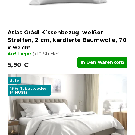
Atlas Grádl Kissenbezug, weißer
Streifen, 2 cm, kardierte Baumwolle, 70
x 90 cm
Auf Lager
(>10 Stücke)
In Den Warenkorb
5,90 €
Sale
15 % Rabattcode:
MINUS15