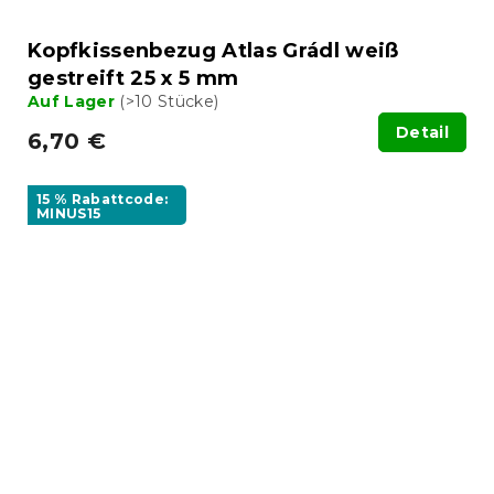
Kopfkissenbezug Atlas Grádl weiß
gestreift 25 x 5 mm
Auf Lager
(>10 Stücke)
Detail
6,70 €
15 % Rabattcode:
MINUS15