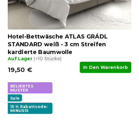
Hotel-Bettwäsche ATLAS GRÁDL
STANDARD weiß - 3 cm Streifen
kardierte Baumwolle
Auf Lager
(>10 Stücke)
In Den Warenkorb
19,50 €
BELIEBTES
MUSTER
Sale
15 % Rabattcode:
MINUS15