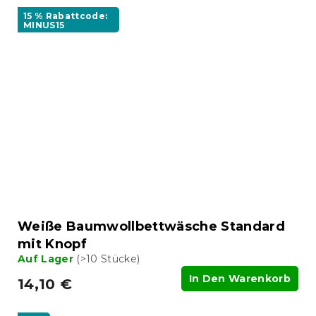
15 % Rabattcode:
MINUS15
Weiße Baumwollbettwäsche Standard
mit Knopf
Auf Lager
(>10 Stücke)
In Den Warenkorb
14,10 €