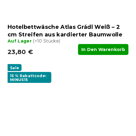
Hotelbettwäsche Atlas Grádl Weiß – 2
cm Streifen aus kardierter Baumwolle
Auf Lager
(>10 Stücke)
In Den Warenkorb
23,80 €
Sale
15 % Rabattcode:
MINUS15