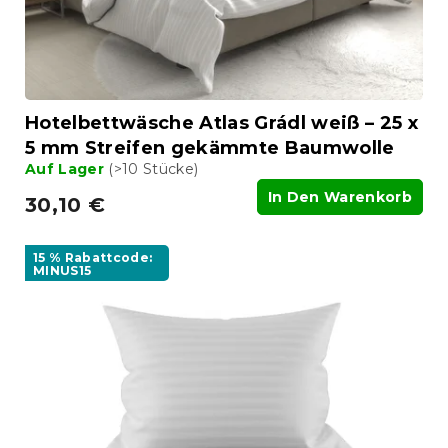
n
o
g
d
u
k
t
Hotelbettwäsche Atlas Grádl weiß – 25 x
e
5 mm Streifen gekämmte Baumwolle
Auf Lager
(>10 Stücke)
In Den Warenkorb
30,10 €
15 % Rabattcode:
MINUS15