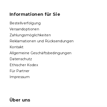
F
e
u
r
ß
e
Informationen für Sie
l
z
e
e
Bestellverfolgung
m
i
e
Versandoptionen
l
n
Zahlungsmöglichkeiten
e
t
Reklamationen und Rücksendungen
e
d
Kontakt
e
Allgemeine Geschäftsbedingungen
r
Datenschutz
L
Ethischer Kodex
i
s
Für Partner
t
Impressum
e
Über uns