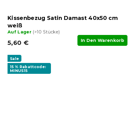
Kissenbezug Satin Damast 40x50 cm
weiß
Auf Lager
(>10 Stücke)
In Den Warenkorb
5,60 €
Sale
15 % Rabattcode:
MINUS15