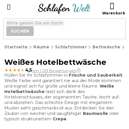
Zum
WAR
Inhalt
springen
SUCHEN
Startseite
Räume
Schlafzimmer
Bettwäsche
H
Weißes Hotelbettwäsche
★★★★★
★★★★★
4,5
von 1 051 Bewertungen
Hüllen Sie Ihr Schlafzimmer in
Frische und Sauberkeit
.
Weiße Farbe wird garantiert nie aus der Mode kommen
und eignet sich für große und kleine Räume.
Weiße
Hotelbettwäsche
lässt sich dank des
Hotelverschlusses, der sogenannten Tasche, leicht auf-
und abziehen. Das schlichte Design mit elegantem
Muster sieht geschmackvoll aus. Entdecken Sie den
Zauber von weicher und saugfähiger
Baumwolle
oder
typisch strukturiertem
Crepe
.