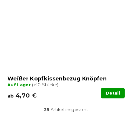
Weißer Kopfkissenbezug Knöpfen
Auf Lager
(>10 Stücke)
Detail
4,70 €
ab
25
Artikel insgesamt
S
t
e
u