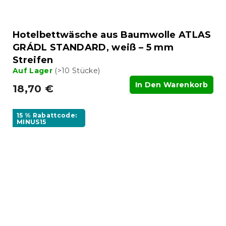
Hotelbettwäsche aus Baumwolle ATLAS
GRÁDL STANDARD, weiß – 5 mm
Streifen
Auf Lager
(>10 Stücke)
In Den Warenkorb
18,70 €
15 % Rabattcode:
MINUS15