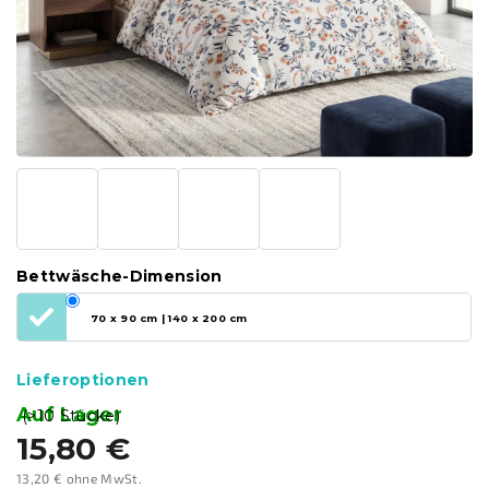
Bettwäsche-Dimension
70 x 90 cm | 140 x 200 cm
Lieferoptionen
Auf Lager
(>10 Stücke)
15,80 €
13,20 € ohne MwSt.