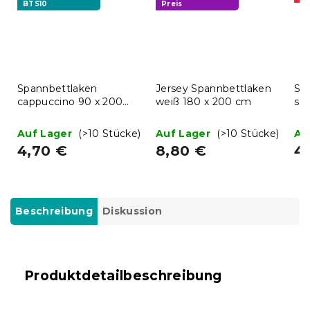
BTS10
Preis
Spannbettlaken
Jersey Spannbettlaken
Sp
cappuccino 90 x 200
weiß 180 x 200 cm
sa
cm
Auf Lager
(>10 Stücke)
Auf Lager
(>10 Stücke)
Au
4,70 €
8,80 €
4
Beschreibung
Diskussion
Produktdetailbeschreibung