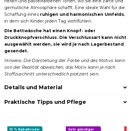
hellen und pastellfarbenen Tönen, wo sie eine zarte und
gemütliche Atmosphäre schafft. Eine ideale Wahl für die
Schaffung eines
ruhigen und harmonischen Umfelds
,
in dem sich Kinder jeden Tag wohlfühlen.
Die Bettwäsche hat einen Knopf- oder
Druckknopfverschluss. Die Verschlussart kann nicht
ausgewählt werden, sie wird je nach Lagerbestand
gesendet.
Hinweis: Die Darstellung der Farbe und des Motivs kann
von der Realität abweichen, das Motiv kann je nach
Stoffzuschnitt unterschiedlich platziert sein.
Details und Material
Praktische Tipps und Pflege
10 % Rabattcode:
Sehr günstiger
Ak