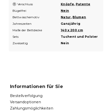
Verschluss
Knöpfe
,
Patente
?
Bügelfrei
Nein
Bettwäschemotiv
Natur
,
Blumen
Jahreszeiten
Ganzjährig
Maße der Bettdecke
140 x 200 cm
Sets
Tuchent und Polster
Zweiseitig
Nein
F
u
ß
Informationen für Sie
z
e
Bestellverfolgung
i
Versandoptionen
l
Zahlungsmöglichkeiten
e