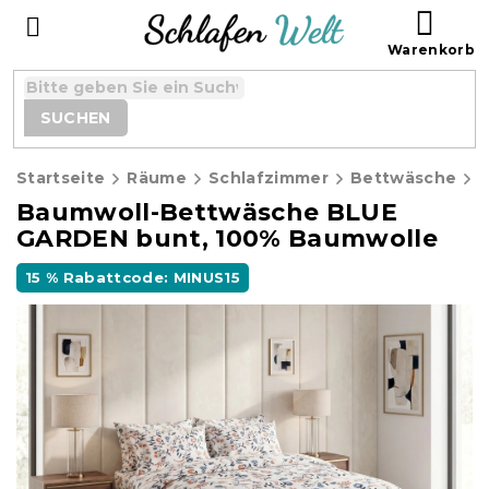
Zum
WAR
Inhalt
springen
SUCHEN
Startseite
Räume
Schlafzimmer
Bettwäsche
B
Baumwoll-Bettwäsche BLUE
GARDEN bunt, 100% Baumwolle
15 % Rabattcode: MINUS15