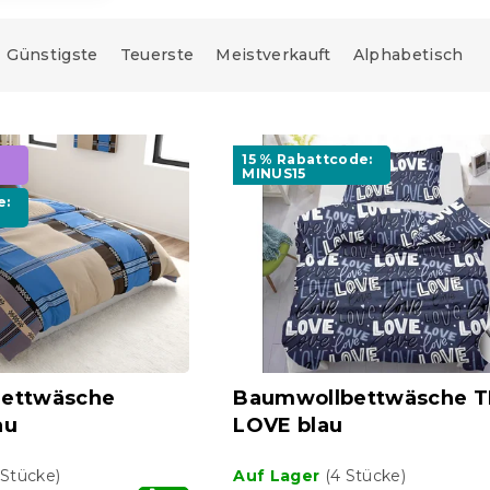
Günstigste
Teuerste
Meistverkauft
Alphabetisch
15 % Rabattcode:
MINUS15
e:
ettwäsche
Baumwollbettwäsche 
au
LOVE blau
 Stücke)
Auf Lager
(4 Stücke)