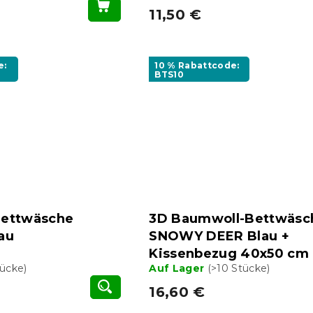
11,50 €
e:
10 % Rabattcode:
BTS10
ettwäsche
3D Baumwoll-Bettwäsc
au
SNOWY DEER Blau +
Kissenbezug 40x50 cm 
tücke)
Auf Lager
(>10 Stücke)
16,60 €