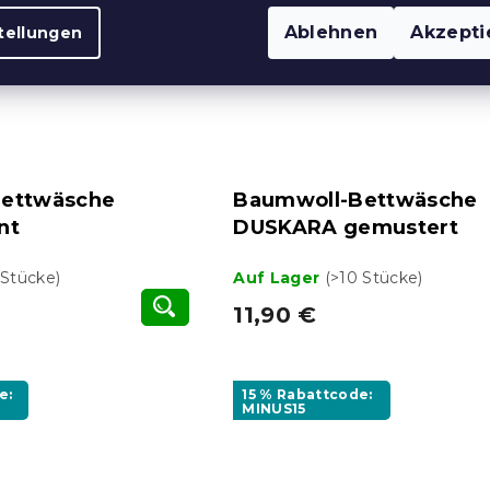
Ablehnen
Akzepti
tellungen
ettwäsche
Baumwoll-Bettwäsche
nt
DUSKARA gemustert
 Stücke)
Auf Lager
(>10 Stücke)
11,90 €
e:
15 % Rabattcode:
MINUS15