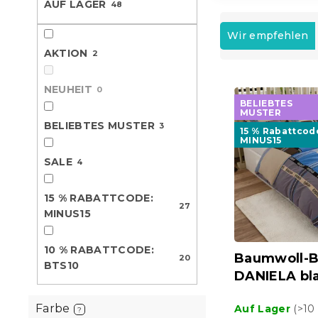
AUF LAGER
48
e
P
r
Wir empfehlen
o
AKTION
2
d
L
u
NEUHEIT
0
i
k
BELIEBTES
s
t
MUSTER
t
BELIEBTES MUSTER
s
3
15 % Rabattcod
e
MINUS15
o
d
r
SALE
4
e
t
r
i
15 % RABATTCODE:
P
e
27
MINUS15
r
r
o
u
10 % RABATTCODE:
d
n
Baumwoll-B
20
BTS10
u
g
DANIELA bl
k
t
Farbe
Auf Lager
(>10
?
e