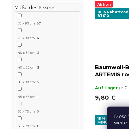
Aktion
Maße des Kissens
10 % Rabattcod
BTS10
70 x 90 cm
37
70 x 80 cm
6
40 x 60 cm
2
Baumwoll-B
40 x 50 cm
2
ARTEMIS ros
80 x 80 cm
3
Auf Lager
(>10
9,80 €
45 x 65 cm
1
50 x 75 cm
0
Diese
15 % Rabattcod
weite
MINUS15
60 x 70 cm
1