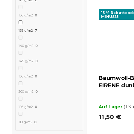
125 g/m2
2
15 % Rabattcod
130 g/m2
0
MINUS15
135 g/m2
7
140 g/m2
0
145 g/m2
0
160 g/m2
0
Baumwoll-B
EIRENE dun
200 g/m2
0
Auf Lager
(1 S
105 g/m2
0
11,50 €
119 g/m2
0