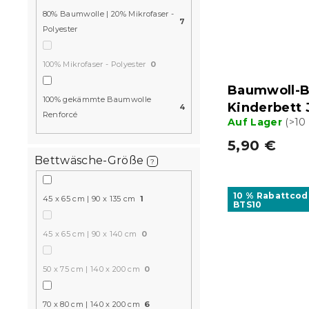
80% Baumwolle | 20% Mikrofaser -
7
Polyester
100% Mikrofaser - Polyester
0
Baumwoll-B
100% gekämmte Baumwolle
Kinderbett
4
Renforcé
Auf Lager
(>10
5,90 €
Bettwäsche-Größe
?
10 % Rabattcod
45 x 65 cm | 90 x 135 cm
1
BTS10
45 x 65 cm | 90 x 140 cm
0
50 x 75 cm | 140 x 200 cm
0
70 x 80 cm | 140 x 200 cm
6