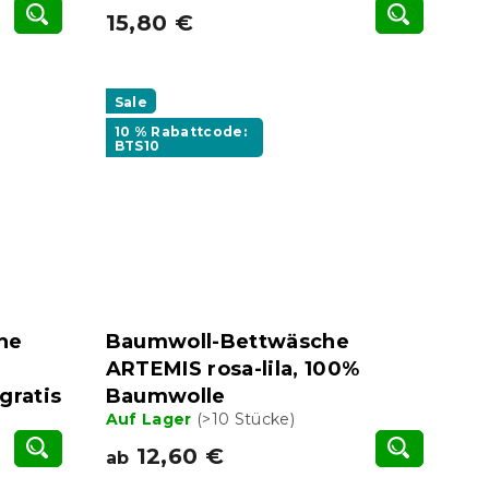
15,80 €
Sale
10 % Rabattcode:
BTS10
he
Baumwoll-Bettwäsche
ARTEMIS rosa-lila, 100%
gratis
Baumwolle
Auf Lager
(>10 Stücke)
12,60 €
ab