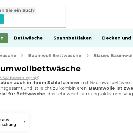
en
Bettwäsche
Spannbettlaken
Decken und
wäsche
Baumwoll Bettwäsche
Blaues Baumwol
aumwollbettwäsche
18 562 Bewertungen
ration auch in Ihrem Schlafzimmer
mit Baumwollbettwäsche 
insgesamt und ist leicht zu kombinieren.
Baumwolle ist zwe
rial für Bettwäsche
, das sehr weich, atmungsaktiv und saugf
 aus
ischung