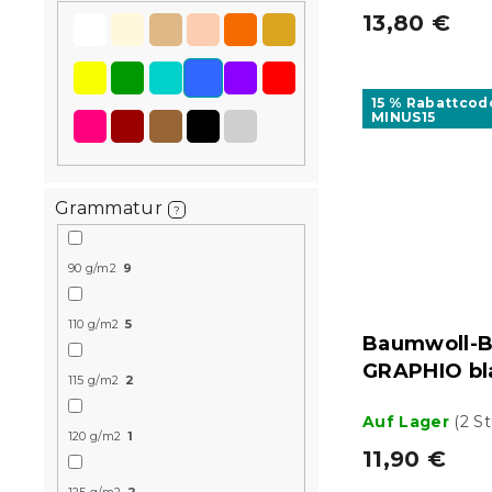
13,80 €
15 % Rabattcod
MINUS15
Grammatur
?
90 g/m2
9
110 g/m2
5
Baumwoll-B
GRAPHIO bl
115 g/m2
2
Auf Lager
(2 S
120 g/m2
1
11,90 €