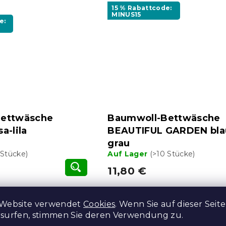
15 % Rabattcode:
MINUS15
e:
ettwäsche
Baumwoll-Bettwäsche
a-lila
BEAUTIFUL GARDEN bla
grau
 Stücke)
Auf Lager
(>10 Stücke)
11,80 €
 Website verwendet
Cookies
. Wenn Sie auf dieser Seite
e:
15 % Rabattcode:
rsurfen, stimmen Sie deren Verwendung zu.
MINUS15