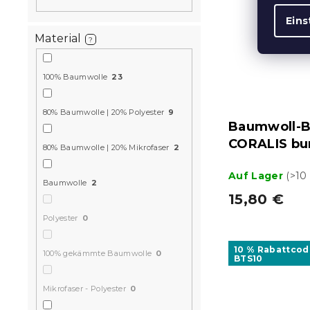
Eins
Material
?
100% Baumwolle
23
80% Baumwolle | 20% Polyester
9
Baumwoll-B
CORALIS bu
80% Baumwolle | 20% Mikrofaser
2
Auf Lager
(>10
Baumwolle
2
15,80 €
Polyester
0
10 % Rabattcod
100% gekämmte Baumwolle
0
BTS10
Mikrofaser - Polyester
0