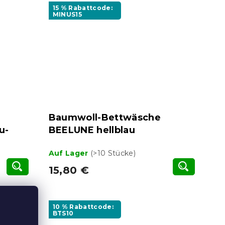
15 % Rabattcode:
MINUS15
Baumwoll-Bettwäsche
u-
BEELUNE hellblau
Auf Lager
(>10 Stücke)
15,80 €
10 % Rabattcode:
BTS10