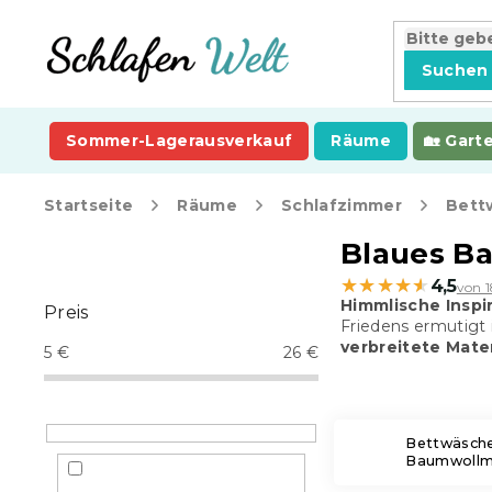
Zum
Inhalt
springen
Suchen
Sommer-Lagerausverkauf
Räume
Gart
Startseite
Räume
Schlafzimmer
Bett
S
Blaues B
e
★★★★★
★★★★★
4,5
von 
i
Himmlische Inspi
Preis
t
Friedens ermutigt 
e
verbreitete Mate
5
€
26
€
n
l
e
i
Bettwäsche
Baumwollm
s
t