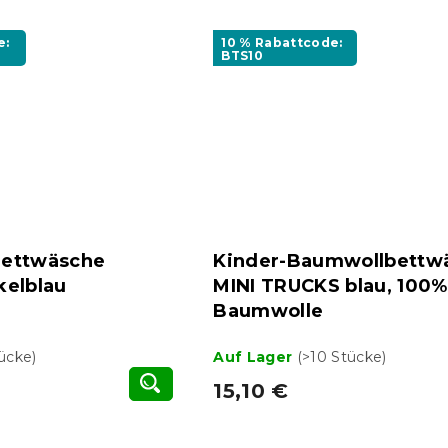
e:
10 % Rabattcode:
BTS10
ettwäsche
Kinder-Baumwollbettw
kelblau
MINI TRUCKS blau, 100%
Baumwolle
tücke)
Auf Lager
(>10 Stücke)
15,10 €