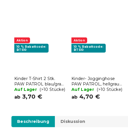
Aktion
Aktion
10 % Rabattcode:
10 % Rabattcode:
BTS10
BTS10
Kinder T-Shirt 2 Stk.
Kinder- Jogginghose
PAW PATROL blau/grau
PAW PATROL, hellgrau –
- verschiedene Größen
Auf Lager
(>10 Stücke)
verschiedene Größen
Auf Lager
(>10 Stücke)
3,70 €
4,70 €
ab
ab
Beschreibung
Diskussion