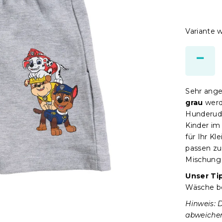
Variante 
Sehr an
grau
werde
Hunderude
Kinder im 
für Ihr K
passen zu
Mischung 
Unser Ti
Wäsche b
Hinweis: 
abweiche