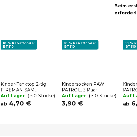
Beim ers
erforderl
10 % Rabattcode:
10 % Rabattcode:
10 % 
BTS10
BTS10
BTS10
Kinder-Tanktop 2-tlg.
Kindersocken PAW
Kinde
FIREMAN SAM
PATROL, 3 Paar –
PATRO
schwarz/grau -
Auf Lager
(>10 Stücke)
verschiedene Größen
Auf Lager
(>10 Stücke)
versc
Auf 
verschiedene Größen
4,70 €
3,90 €
6
ab
ab