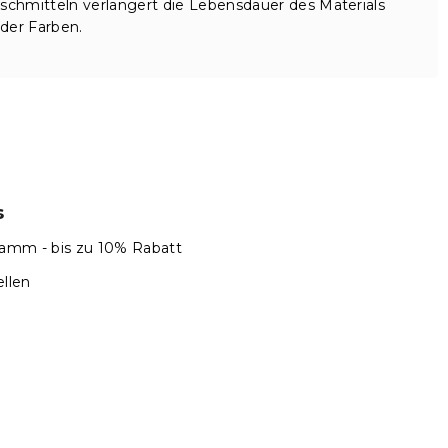
hmitteln verlängert die Lebensdauer des Materials
der Farben.
s
amm - bis zu 10% Rabatt
llen