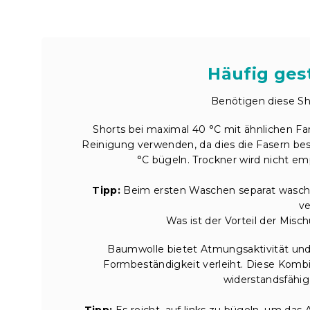
Häufig gest
Benötigen diese Sho
Shorts bei maximal 40 °C mit ähnlichen F
Reinigung verwenden, da dies die Fasern bes
°C bügeln. Trockner wird nicht 
Tipp:
Beim ersten Waschen separat wasch
v
Was ist der Vorteil der Mis
Baumwolle bietet Atmungsaktivität und
Formbeständigkeit verleiht. Diese Kombi
widerstandsfähi
Tipp:
Es reicht, auf links zu bügeln, um das 