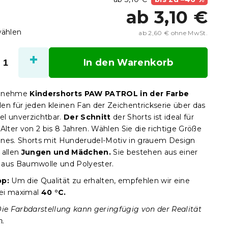
ab
3,10 €
wählen
ab
2,60 €
ohne MwSt.
Verka
In den Warenkorb
genehme
Kindershorts PAW PATROL in der Farbe
n für jeden kleinen Fan der Zeichentrickserie über das
l unverzichtbar.
Der Schnitt
der Shorts ist ideal für
Alter von 2 bis 8 Jahren. Wählen Sie die richtige Größe
leines. Shorts mit Hunderudel-Motiv in grauem Design
 allen
Jungen und Mädchen.
Sie bestehen aus einer
aus Baumwolle und Polyester.
pp:
Um die Qualität zu erhalten, empfehlen wir eine
ei maximal
40 °C.
Die Farbdarstellung kann geringfügig von der Realität
n.