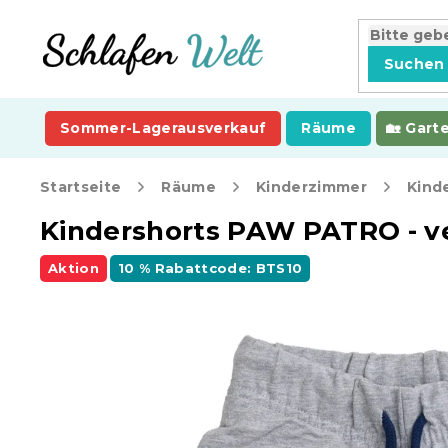
Zum
Inhalt
springen
Suchen
Sommer-Lagerausverkauf
Räume
Gart
Startseite
Räume
Kinderzimmer
Kind
Kindershorts PAW PATRO - v
Aktion
10 % Rabattcode: BTS10