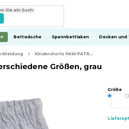
en
Bettwäsche
Spannbettlaken
Decken und
erkleidung
Kindershorts PAW PATRO - verschiedene Größen, grau
erschiedene Größen, grau
Größe
Lieferop