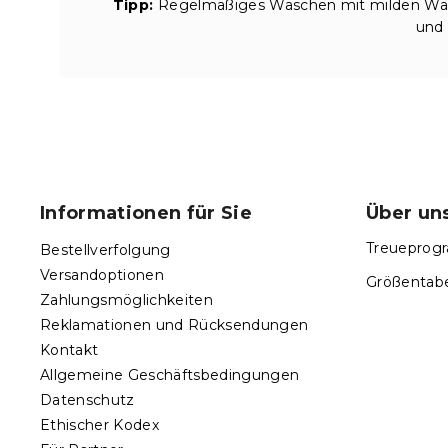
Tipp:
Regelmäßiges Waschen mit milden Wasc
und 
F
u
ß
Informationen für Sie
Über un
z
e
Treueprogr
Bestellverfolgung
i
Versandoptionen
Größentabe
l
Zahlungsmöglichkeiten
e
Reklamationen und Rücksendungen
Kontakt
Allgemeine Geschäftsbedingungen
Datenschutz
Ethischer Kodex