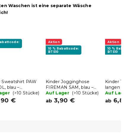
ten Waschen ist eine separate Wäsche
ich!
Rabattcode:
Aktion
Aktion
10 % Rabattcode:
10 % Rabattco
BTS10
BTS10
r Sweatshirt PAW
Kinder Jogginghose
Kinder T-Shir
L, blau –
FIREMAN SAM, blau –
langen Ärme
hiedene Größen
Lager
(>10 Stücke)
verschiedene Größen
Auf Lager
(>10 Stücke)
PAW PATROL,
Auf Lager
- verschied
,90 €
3,90 €
6,80 
ab
ab