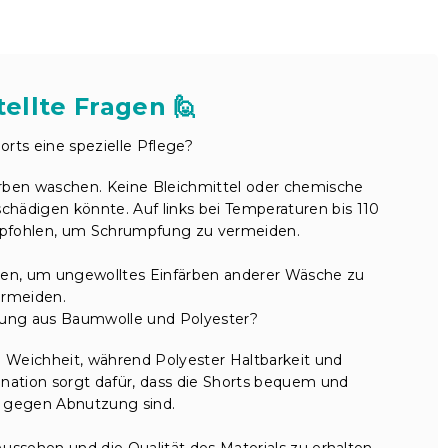
ellte Fragen 🙋
rts eine spezielle Pflege?
arben waschen. Keine Bleichmittel oder chemische
chädigen könnte. Auf links bei Temperaturen bis 110
empfohlen, um Schrumpfung zu vermeiden.
en, um ungewolltes Einfärben anderer Wäsche zu
ermeiden.
chung aus Baumwolle und Polyester?
 Weichheit, während Polyester Haltbarkeit und
nation sorgt dafür, dass die Shorts bequem und
g gegen Abnutzung sind.
Aussehen und die Qualität des Materials zu erhalten.