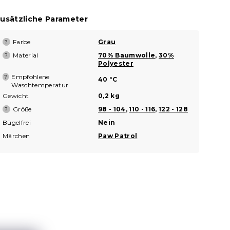
usätzliche Parameter
Farbe
Grau
?
Material
70% Baumwolle
,
30%
?
Polyester
Empfohlene
?
40 °C
Waschtemperatur
Gewicht
0,2 kg
Größe
98 - 104
,
110 - 116
,
122 - 128
?
Bügelfrei
Nein
Märchen
Paw Patrol