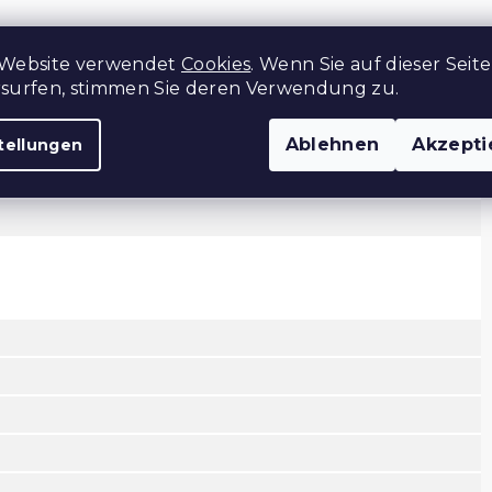
Z
 Website verwendet
Cookies
. Wenn Sie auf dieser Seite
rsurfen, stimmen Sie deren Verwendung zu.
Ablehnen
Akzepti
tellungen