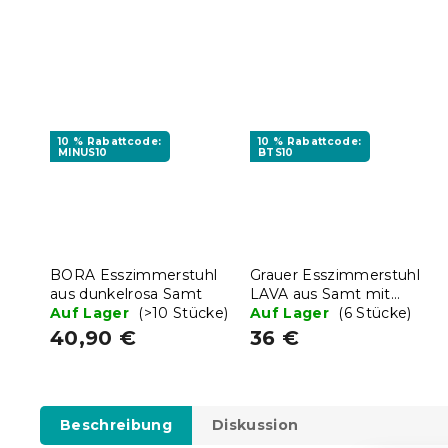
10 % Rabattcode:
10 % Rabattcode:
MINUS10
BTS10
BORA Esszimmerstuhl
Grauer Esszimmerstuhl
aus dunkelrosa Samt
LAVA aus Samt mit
Auf Lager
(>10 Stücke)
schwarzen Beinen
Auf Lager
(6 Stücke)
40,90 €
36 €
Beschreibung
Diskussion