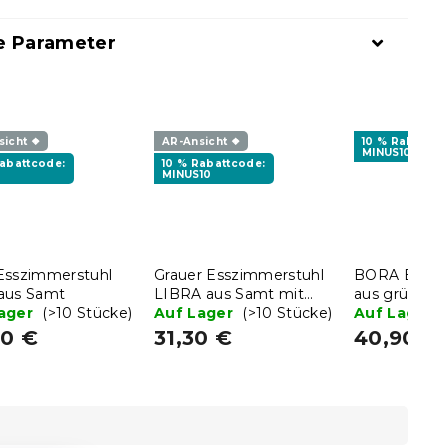
e Parameter
sicht ❖
AR-Ansicht ❖
10 % Rabattco
MINUS10
Rabattcode:
10 % Rabattcode:
MINUS10
Esszimmerstuhl
Grauer Esszimmerstuhl
BORA Esszi
aus Samt
LIBRA aus Samt mit
aus grünem
Lager
(>10 Stücke)
schwarzen Beinen
Auf Lager
(>10 Stücke)
Auf Lager
90 €
31,30 €
40,90 €