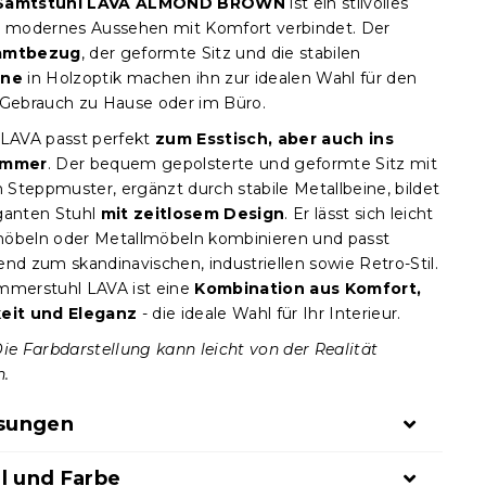
 Samtstuhl LAVA ALMOND BROWN
ist ein stilvolles
s modernes Aussehen mit Komfort verbindet. Der
amtbezug
, der geformte Sitz und die stabilen
ine
in Holzoptik machen ihn zur idealen Wahl für den
 Gebrauch zu Hause oder im Büro.
 LAVA passt perfekt
zum Esstisch, aber auch ins
immer
. Der bequem gepolsterte und geformte Sitz mit
Steppmuster, ergänzt durch stabile Metallbeine, bildet
ganten Stuhl
mit zeitlosem Design
. Er lässt sich leicht
öbeln oder Metallmöbeln kombinieren und passt
nd zum skandinavischen, industriellen sowie Retro-Stil.
mmerstuhl LAVA ist eine
Kombination aus Komfort,
keit und Eleganz
- die ideale Wahl für Ihr Interieur.
Die Farbdarstellung kann leicht von der Realität
n.
sungen
l und Farbe