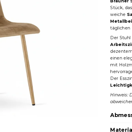
Brauner
Stück, da
weiche
S
Metallbe
täglichen
Der Stuhl
Arbeitsz
dezentem 
einen ele
mit Holzm
hervorrage
Der Esszi
Leichtig
Hinweis: 
abweiche
Abmes
Materia