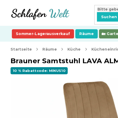
Zum
Inhalt
springen
Suchen
Sommer-Lagerausverkauf
Räume
Gart
Startseite
Räume
Küche
Kücheneinri
Brauner Samtstuhl LAVA 
10 % Rabattcode: MINUS10