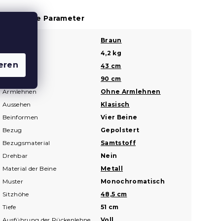
usätzliche Parameter
Farbe
Braun
?
Gewicht
4,2 kg
eren
Breite
43 cm
?
Höhe
90 cm
Armlehnen
Ohne Armlehnen
Aussehen
Klasisch
Beinformen
Vier Beine
Bezug
Gepolstert
Bezugsmaterial
Samtstoff
Drehbar
Nein
Material der Beine
Metall
Muster
Monochromatisch
Sitzhöhe
48,5 cm
Tiefe
51 cm
Ausführung der Rückenlehne
Voll