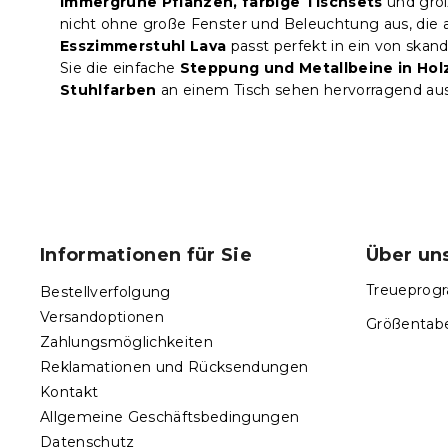
immergrüne Pflanzen, farbige Tischsets
und groß
nicht ohne große Fenster und Beleuchtung aus, die 
Esszimmerstuhl Lava
passt perfekt in ein von skan
Sie die einfache
Steppung und Metallbeine in Hol
Stuhlfarben
an einem Tisch sehen hervorragend aus
F
u
ß
Informationen für Sie
Über un
z
e
Treueprogr
Bestellverfolgung
i
Versandoptionen
Größentabe
l
Zahlungsmöglichkeiten
e
Reklamationen und Rücksendungen
Kontakt
Allgemeine Geschäftsbedingungen
Datenschutz