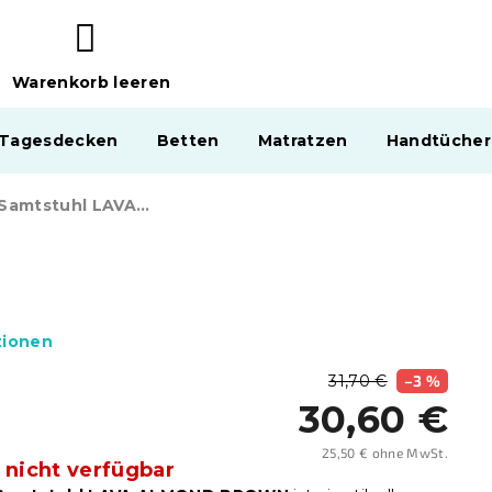
Warenkorb leeren
WARENKORB
 Tagesdecken
Betten
Matratzen
Handtücher
Brauner Samtstuhl LAVA ALMOND BROWN
tionen
31,70 €
–3 %
30,60 €
25,50 € ohne MwSt.
 nicht verfügbar
Verka