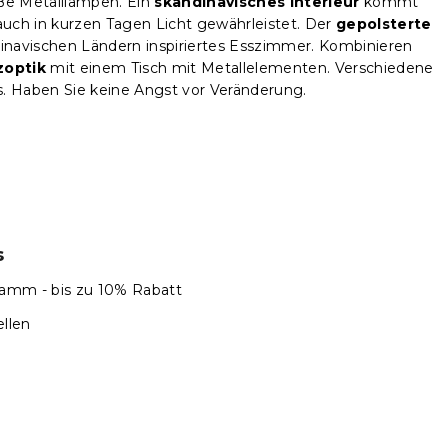
e Metalllampen. Ein
skandinavisches Interieur
kommt
auch in kurzen Tagen Licht gewährleistet. Der
gepolsterte
dinavischen Ländern inspiriertes Esszimmer. Kombinieren
zoptik
mit einem Tisch mit Metallelementen. Verschiedene
. Haben Sie keine Angst vor Veränderung.
s
amm - bis zu 10% Rabatt
llen