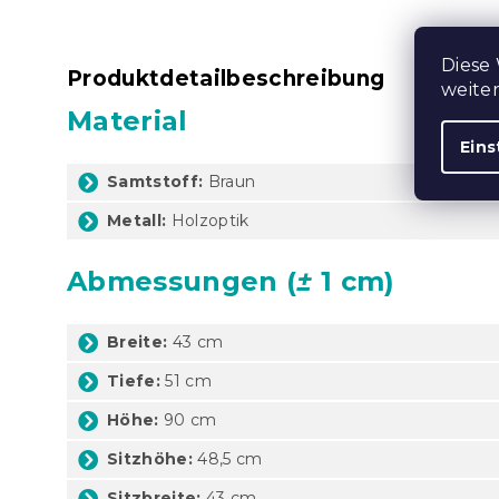
Diese
Produktdetailbeschreibung
weite
Material
Eins
Samtstoff:
Braun
Metall:
Holzoptik
Abmessungen (
±
1 cm)
Breite:
43 cm
Tiefe:
51 cm
Höhe:
90 cm
Sitzhöhe:
48,5 cm
Sitzbreite:
43 cm