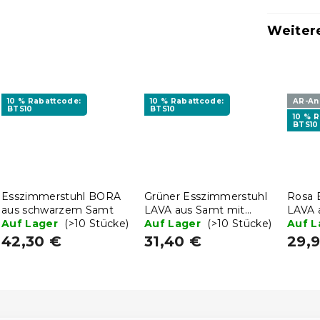
Weiter
10 % Rabattcode:
10 % Rabattcode:
AR-An
BTS10
BTS10
10 % 
BTS10
Esszimmerstuhl BORA
Grüner Esszimmerstuhl
Rosa 
aus schwarzem Samt
LAVA aus Samt mit
LAVA 
Auf Lager
(>10 Stücke)
schwarzen Beinen
Auf Lager
(>10 Stücke)
Auf 
42,30 €
31,40 €
29,