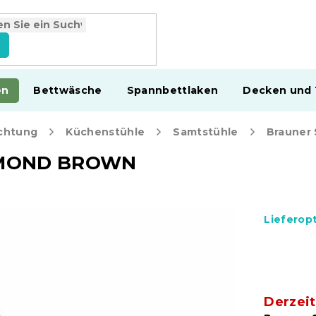
en
Bettwäsche
Spannbettlaken
Decken und
chtung
Küchenstühle
Samtstühle
ALMOND BROWN
Lieferop
Derzeit