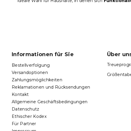
ideale Wahl für Haushalte, in denen sich
Funktionali
F
u
ß
Informationen für Sie
Über un
z
e
Treueprogr
Bestellverfolgung
i
Versandoptionen
Größentabe
l
Zahlungsmöglichkeiten
e
Reklamationen und Rücksendungen
Kontakt
Allgemeine Geschäftsbedingungen
Datenschutz
Ethischer Kodex
Für Partner
Impressum