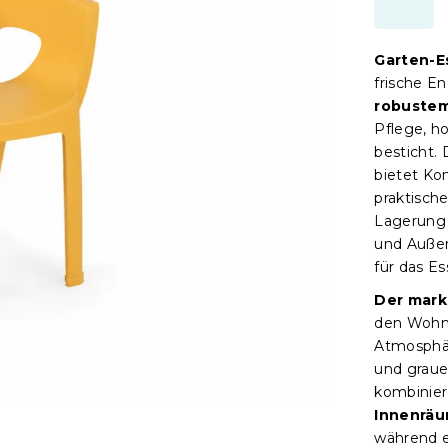
Garten-E
frische E
robustem
Pflege, h
besticht.
bietet Ko
praktische
Lagerung e
und Außen
für das E
Der mark
den Wohnr
Atmosphär
und graue
kombinie
Innenrä
während 