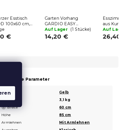
rzer Esstisch
Garten Vorhang
Esszimmers
D 100x60 cm,
GARDIO EASY
aus Kunststof
r-Dekor
ge
wasserdicht 150x220
Auf Lager
(1 Stücke)
Auf Lager
cm, beige
40 €
14,20 €
26,40 €
usätzliche Parameter
Farbe
Gelb
?
eren
Gewicht
3,1 kg
Breite
60 cm
?
Höhe
85 cm
Armlehnen
Mit Armlehnen
Aussehen
Klasisch