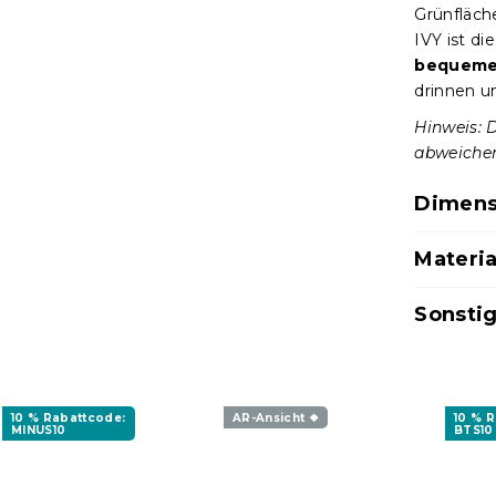
Grünfläch
IVY ist di
bequemen
drinnen u
Hinweis: 
abweiche
Dimens
Materia
Sonsti
10 % Rabattcode:
AR-Ansicht ❖
10 % 
MINUS10
BTS10