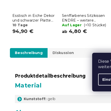
Esstisch in Eiche Dekor
Senffarbenes Sitzkissen
und schwarzer Platte
ENDRE – weitere
MADO 120x80cm
10 Tage
Größen
Auf Lager
(>10 Stücke)
94,90 €
4,80 €
ab
Beschreibung
Diskussion
Diese
weite
Produktdetailbeschreibung
Eins
Material
Kunststoff:
gelb