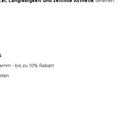
tät, Langlebigkeit und zeitlose Ästhetik
vereinen.
s
amm - bis zu 10% Rabatt
llen