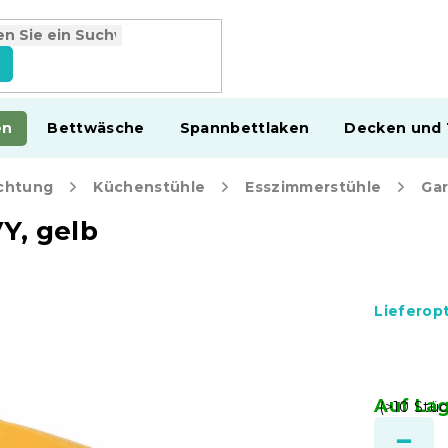
en
Bettwäsche
Spannbettlaken
Decken und
chtung
Küchenstühle
Esszimmerstühle
Y, gelb
Lieferop
Auf La
(>10 Stüc