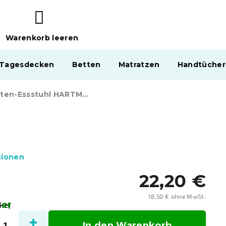
Warenkorb leeren
WARENKORB
 Tagesdecken
Betten
Matratzen
Handtücher
Garten-Essstuhl HARTMAN IVY, gelb
tionen
22,20 €
18,50 € ohne MwSt.
ger
Verka
ke)
In den Warenkorb