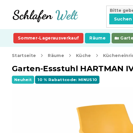
Zum
Inhalt
springen
Suchen
Sommer-Lagerausverkauf
Räume
Gart
Startseite
Räume
Küche
Kücheneinri
Garten-Essstuhl HARTMAN IV
Neuheit
10 % Rabattcode: MINUS10