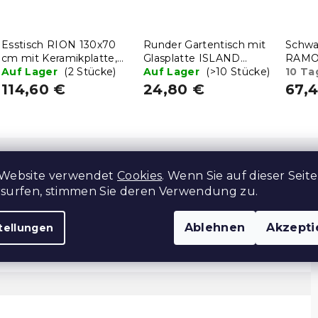
Esstisch RION 130x70
Runder Gartentisch mit
Schwa
cm mit Keramikplatte,
Glasplatte ISLAND
RAMO
schwarzer Marmor
Auf Lager
(2 Stücke)
BLACK 60 cm, schwarz
Auf Lager
(>10 Stücke)
Marmo
10 Ta
114,60 €
24,80 €
67,
 Website verwendet
Cookies
. Wenn Sie auf dieser Seite
rsurfen, stimmen Sie deren Verwendung zu.
Z
Ablehnen
Akzepti
tellungen