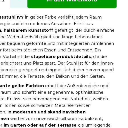
ssstuhl IVY
in gelber Farbe verleiht jedem Raum
nergie und ein modernes Aussehen. Er ist aus
, haltbarem Kunststoff
gefertigt, der durch einfache
ohe Widerstandsfähigkeit und lange Lebensdauer
 Der bequem geformte Sitz mit integrierten Armlehnen
mfort beim täglichen Essen und Entspannen. Ein
r Vorteil ist die
stapelbare produktdetails
, die die
rleichtert und Platz spart. Der Stuhl ist für den Innen-
bereich geeignet und eignet sich daher hervorragend
sszimmer, die Terrasse, den Balkon und den Garten.
ante gelbe Farbton
erhellt die Außenbereiche und
aum und schafft eine angenehme, optimistische
e. Er lässt sich hervorragend mit Naturholz, weißen
n Tönen sowie schwarzen Metallelementen
ren.
In modernen und skandinavischen
umen
wird er zum unverwechselbaren Farbakzent,
er
im Garten oder auf der Terrasse
die umliegende