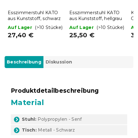
Esszimmerstuhl KATO
Esszimmerstuhl KATO
Kl
aus Kunststoff, schwarz
aus Kunststoff, hellgrau
Ca
38
Auf Lager
(>10 Stücke)
Auf Lager
(>10 Stücke)
Au
27,40 €
25,50 €
3
Beschreibung
Diskussion
Produktdetailbeschreibung
Material
Stuhl:
Polypropylen - Senf
Tisch:
Metall - Schwarz