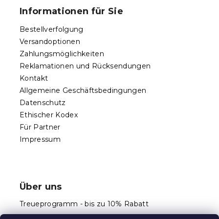
ß
Informationen für Sie
z
e
Bestellverfolgung
i
Versandoptionen
l
Zahlungsmöglichkeiten
e
Reklamationen und Rücksendungen
Kontakt
Allgemeine Geschäftsbedingungen
Datenschutz
Ethischer Kodex
Für Partner
Impressum
Über uns
Treueprogramm - bis zu 10% Rabatt