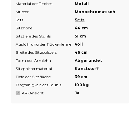
Material des Tisches
Metall
Muster
Monochromatisch
Sets
Sets
Sitzhöhe
44 cm
Sitztiefe des Stuhls
51 cm
Ausführung der Rückenlehne
Voll
Breite des Sitzpolsters
46 cm
Form der Armlehn
Abgerundet
Sitzpolstermaterial
Kunststoff
Tiefe der Sitzfläche
39 cm
Tragfähigkeit des Stuhls
100 kg
AR-Ansicht
Ja
?
F
u