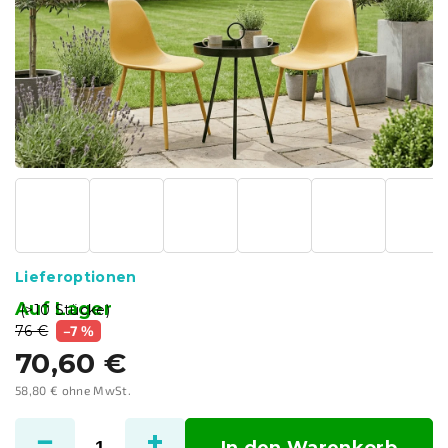
Lieferoptionen
Auf Lager
(>10 Stücke)
76 €
–7 %
70,60 €
58,80 € ohne MwSt.
Verkaufspreis:
In den Warenkorb