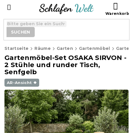
Zum
WAR
Inhalt
springen
SUCHEN
Startseite
Räume
Garten
Gartenmöbel
Gartenmöbel-Set OSAKA SIRVON -
2 Stühle und runder Tisch,
Senfgelb
AR-Ansicht ❖