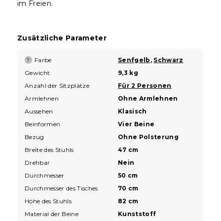
im Freien.
Zusätzliche Parameter
Farbe
Senfgelb
,
Schwarz
?
Gewicht
9,3 kg
Anzahl der Sitzplätze
Für 2 Personen
Armlehnen
Ohne Armlehnen
Aussehen
Klasisch
Beinformen
Vier Beine
Bezug
Ohne Polsterung
Breite des Stuhls
47 cm
Drehbar
Nein
Durchmesser
50 cm
Durchmesser des Tisches
70 cm
Höhe des Stuhls
82 cm
Material der Beine
Kunststoff