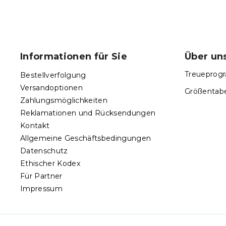
F
u
ß
Informationen für Sie
Über un
z
e
Treueprogr
Bestellverfolgung
i
Versandoptionen
Größentabe
l
Zahlungsmöglichkeiten
e
Reklamationen und Rücksendungen
Kontakt
Allgemeine Geschäftsbedingungen
Datenschutz
Ethischer Kodex
Für Partner
Impressum