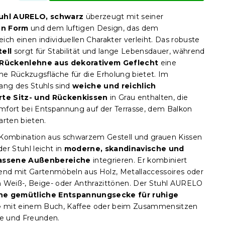
uhl AURELO, schwarz
überzeugt mit seiner
en Form
und dem luftigen Design, das dem
ich einen individuellen Charakter verleiht. Das robuste
ell
sorgt für Stabilität und lange Lebensdauer, während
Rückenlehne aus dekorativem Geflecht
eine
 Rückzugsfläche für die Erholung bietet. Im
ang des Stuhls sind
weiche und reichlich
rte Sitz- und Rückenkissen
in Grau enthalten, die
fort bei Entspannung auf der Terrasse, dem Balkon
arten bieten.
Kombination aus schwarzem Gestell und grauen Kissen
 der Stuhl leicht in
moderne, skandinavische und
assene Außenbereiche
integrieren. Er kombiniert
end mit Gartenmöbeln aus Holz, Metallaccessoires oder
 in Weiß-, Beige- oder Anthrazittönen. Der Stuhl AURELO
ne gemütliche Entspannungsecke für ruhige
e
mit einem Buch, Kaffee oder beim Zusammensitzen
ie und Freunden.