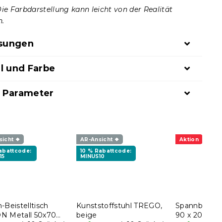
Die Farbdarstellung kann leicht von der Realität
n.
sungen
l und Farbe
 Parameter
sicht ❖
AR-Ansicht ❖
Aktion
Rabattcode:
10 % Rabattcode:
15
MINUS10
-Beistelltisch
Kunststoffstuhl TREGO,
Spannbettlak
N Metall 50x70
beige
90 x 200 cm