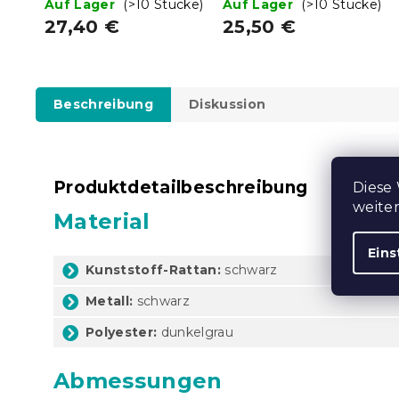
Auf Lager
(>10 Stücke)
Auf Lager
(>10 Stücke)
27,40 €
25,50 €
Beschreibung
Diskussion
Produktdetailbeschreibung
Diese
weite
Material
Eins
Kunststoff-Rattan:
schwarz
Metall:
schwarz
Polyester:
dunkelgrau
Abmessungen