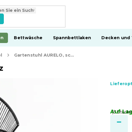
en
Bettwäsche
Spannbettlaken
Decken und
l
Gartenstuhl AURELO, schwarz
z
Lieferop
Auf La
(3 Stücke