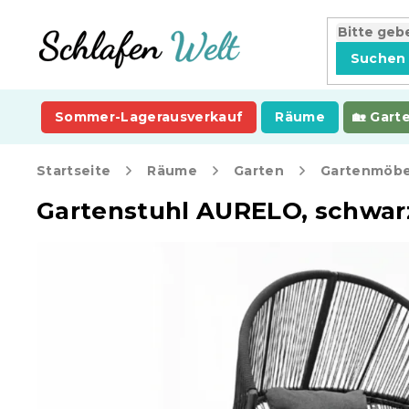
Zum
Inhalt
springen
Suchen
Sommer-Lagerausverkauf
Räume
Gart
Startseite
Räume
Garten
Gartenmöbe
Gartenstuhl AURELO, schwar