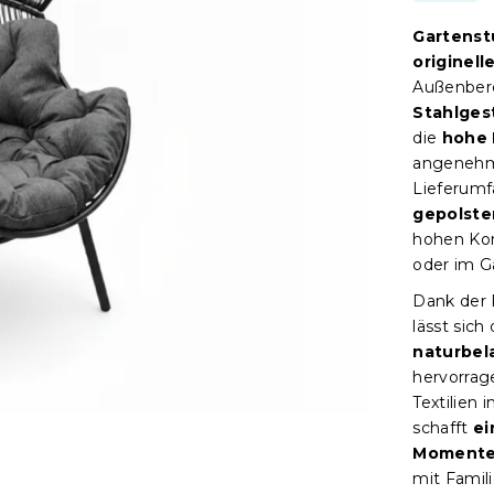
Gartenst
originell
Außenbere
Stahlgest
die
hohe 
angenehme
Lieferumf
gepolste
hohen Kom
oder im G
Dank der 
lässt sich
naturbel
hervorrag
Textilien
schafft
ei
Moment
mit Famil