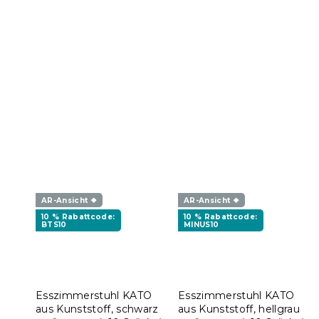
AR-Ansicht ❖
AR-Ansicht ❖
10 % Rabattcode:
10 % Rabattcode:
BTS10
MINUS10
Esszimmerstuhl KATO
Esszimmerstuhl KATO
aus Kunststoff, schwarz
aus Kunststoff, hellgrau