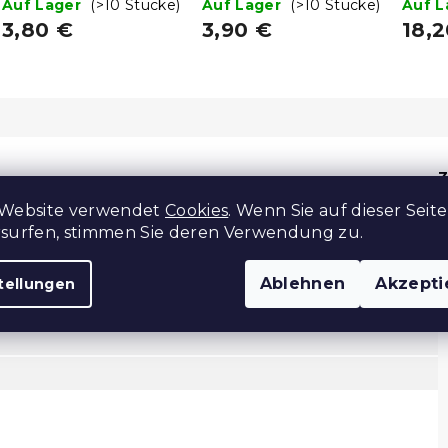
38 cm, blau
Auf Lager
(>10 Stücke)
38 cm, schwarz
Auf Lager
(>10 Stücke)
cm, s
Auf 
3,80 €
3,90 €
18,
Z
 Website verwendet
Cookies
. Wenn Sie auf dieser Seite
rsurfen, stimmen Sie deren Verwendung zu.
Ablehnen
Akzepti
tellungen