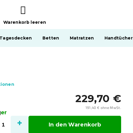
Warenkorb leeren
WARENKORB
 Tagesdecken
Betten
Matratzen
Handtücher
tionen
229,70 €
191,40 € ohne MwSt.
ger
Verka
)
In den Warenkorb