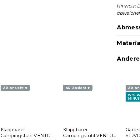
Hinweis: 
abweiche
Abmes
Materia
Andere
AR-Ansicht ❖
AR-Ansicht ❖
AR-An
15 % 
MINUS
Klappbarer
Klappbarer
Garten
Campingstuhl VENTO
Campingstuhl VENTO
SIRVO