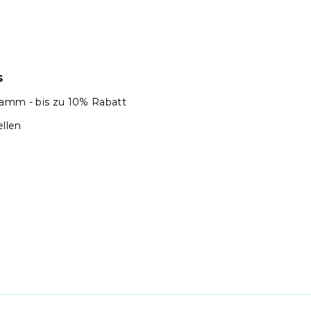
s
amm - bis zu 10% Rabatt
llen