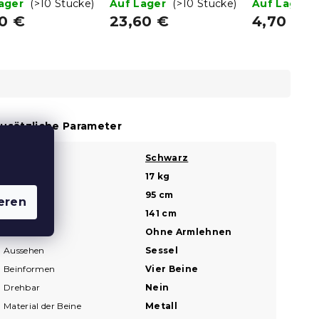
chwarz
Lager
(>10 Stücke)
Auf Lager
(>10 Stücke)
Auf Lager
20 €
23,60 €
4,70 €
usätzliche Parameter
Farbe
Schwarz
?
Gewicht
17 kg
Breite
95 cm
?
eren
Höhe
141 cm
Armlehnen
Ohne Armlehnen
Aussehen
Sessel
Beinformen
Vier Beine
Drehbar
Nein
Material der Beine
Metall