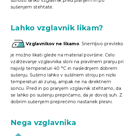
suhosti lahko vzglavnik pred pranjem in po
sušenjem stehtate.
Lahko vzglavnik likam?
Vzglavnikov ne likamo
. Snemljivo prevleko
je možno likati glede na material površine. Celo
vzdrževanje vzglavnika sloni na pravilnem pranju pri
najvišji temperaturi 40 °C in naslednjem dobrem
sušenju. Sušimo lahko v sušilnem stroju pri nizki
temperaturi ali zunaj, ampak ne na direktnem
soncu. Pred in po pranjem vzglavnik stehtamo, da
se lahko po sušenju prepričamo, da je dovolj suh. Z
dobrim sušenjem preprečimo nastanek plesni.
Nega vzglavnika