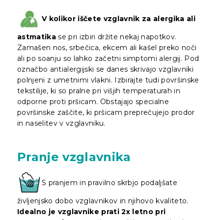
V kolikor iščete vzglavnik za alergika ali
astmatika
se pri izbiri držite nekaj napotkov.
Zamašen nos, srbečica, ekcem ali kašel preko noči
ali po soanju so lahko začetni simptomi alergij. Pod
označbo antialergijski se danes skrivajo vzglavniki
polnjeni z umetnimi vlakni. Izbirajte tudi površinske
tekstilije, ki so pralne pri višjih temperaturah in
odporne proti pršicam. Obstajajo specialne
površinske zaščite, ki pršicam preprečujejo prodor
in naselitev v vzglavniku.
Pranje vzglavnika
S pranjem in pravilno skrbjo podaljšate
življenjsko dobo vzglavnikov in njihovo kvaliteto.
Idealno je vzglavnike prati 2x letno pri