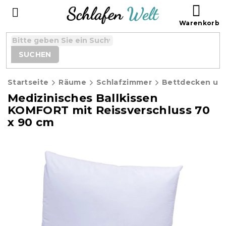
Zum
WAR
Inhalt
springen
SUCHEN
Startseite
Räume
Schlafzimmer
Bettdecken und
Medizinisches Ballkissen
KOMFORT mit Reissverschluss 70
x 90 cm