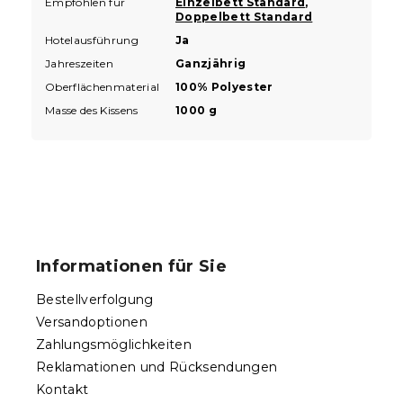
Empfohlen für
Einzelbett Standard
,
Doppelbett Standard
Hotelausführung
Ja
Jahreszeiten
Ganzjährig
Oberflächenmaterial
100% Polyester
Masse des Kissens
1000 g
F
u
ß
Informationen für Sie
z
e
Bestellverfolgung
i
Versandoptionen
l
Zahlungsmöglichkeiten
e
Reklamationen und Rücksendungen
Kontakt