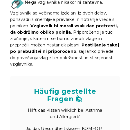
Nega vzglavnika nikakor ni zahtevna.
Vzglavniki so večinoma izdelani iz dveh delov,
ponavadi iz snemljive prevleke in notranje vreče s
polnilom.
Vzglavnik bi morali vsak dan pretresti,
da obdržimo obliko polnila
. Priporočeno je tudi
zračenje, s katerim se bomo znebili vlage in
preprečili možen nastanek plesni.
Postiljanje takoj
po prebuditvi ni priporočeno
, saj lahko privede
do povečanja vlage ter poležanosti in stisnjenosti
vzglavnika.
Häufig gestellte
Fragen 🙋
Hilft das Kissen wirklich bei Asthma
und Allergien?
Ja, das Gesundheitskissen KOMFORT