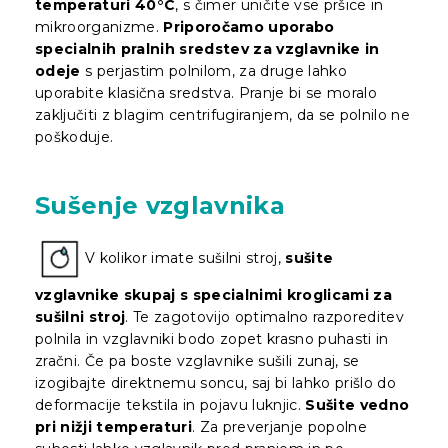
temperaturi 40°C
, s čimer uničite vse pršice in
mikroorganizme.
Priporočamo uporabo
specialnih pralnih sredstev za vzglavnike in
odeje
s perjastim polnilom, za druge lahko
uporabite klasična sredstva. Pranje bi se moralo
zaključiti z blagim centrifugiranjem, da se polnilo ne
poškoduje.
Sušenje vzglavnika
V kolikor imate sušilni stroj,
sušite
vzglavnike skupaj s specialnimi kroglicami za
sušilni stroj
. Te zagotovijo optimalno razporeditev
polnila in vzglavniki bodo zopet krasno puhasti in
zračni. Če pa boste vzglavnike sušili zunaj, se
izogibajte direktnemu soncu, saj bi lahko prišlo do
deformacije tekstila in pojavu luknjic.
Sušite vedno
pri nižji temperaturi
. Za preverjanje popolne