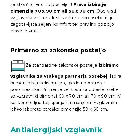
za klasično enojno posteljo?!
Prava izbira je
dimenzija 70 x 90 cm ali 50 x 70 cm
. Obe vrsti
vzglavnikov sta zadosti veliki za eno osebo in ji
zagotavljata željeni komfort ter pravilno pozicijo
glave in vratu.
Primerno za zakonsko posteljo
Za standardne zakonske postelje
izbiramo
vzglavnike za vsakega partnerja posebej
. Izbira
bi morala biti individualna, glede na potrebe
posameznika. Primerne velikosti za odrasle osebe
so vzglavniki dimenzij 50 x 70 cm ali 70 x 90 cm. V
kolikor ste ljubitelj spanja na manjšem vzglavniku
lahko izberete otroško dimenzijo 50 x 60 cm.
Antialergijski vzglavnik