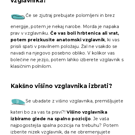
vzglavnika?
Če se zjutraj prebujate polomljeni in brez
energije, potem je nekaj narobe. Morda je napaka
prav v vzglavniku.
Če vas boli hrbtenica ali vrat,
potem preizkusite anatomski vzglavnik
, ki vas
prisili spati v pravilnem položaju. Žal ne vsakdo se
navadi na njegovo posebno obliko. V kolikor vas
bolečine ne jezijo, potem lahko izberete vzglavnik s
klasičnim polnilom.
Kakšno višino vzglavnika izbrati?
Se ubadate z višino vzglavnika, premišljujete
kateri bo za vas ta pravi?!
Višino vzglavnika
izbiramo glede na spalno pozicijo
. Je vaša
najpogostejša spalna pozicija na trebuhu? Potem
izberite nizek vzglavnik, da ne obremenjujete