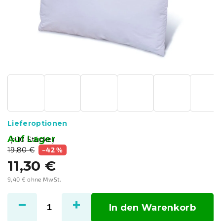
Lieferoptionen
Auf Lager
(>10 Stücke)
19,80 €
–42 %
11,30 €
9,40 € ohne MwSt.
Verkaufspreis:
In den Warenkorb