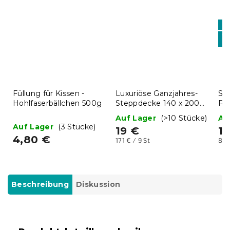
Sa
10
BT
Füllung für Kissen -
Luxuriöse Ganzjahres-
St
Hohlfaserbällchen 500g
Steppdecke 140 x 200
Pr
cm
Auf Lager
(>10 Stücke)
Au
Auf Lager
(3 Stücke)
19 €
1
4,80 €
Verkaufspreis:
Ver
171 € / 9 St
84,
Beschreibung
Diskussion