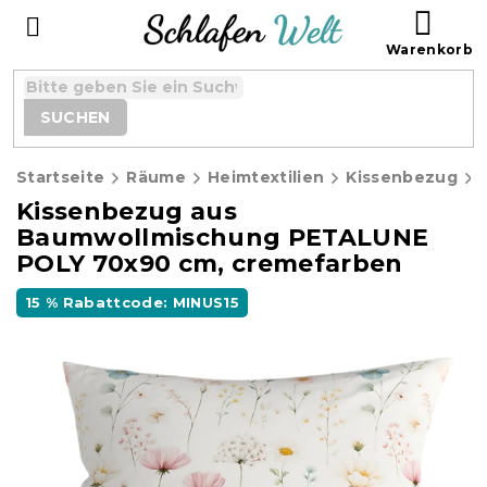
Zum
WAR
Inhalt
springen
SUCHEN
Startseite
Räume
Heimtextilien
Kissenbezug
Kissenbezug aus
Baumwollmischung PETALUNE
POLY 70x90 cm, cremefarben
15 % Rabattcode: MINUS15