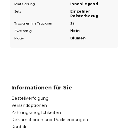
Platzierung
Innenliegend
Sets
Einzelner
Polsterbezug
Trocknen im Trockner
Ja
Zweiseitig
Nein
Motiv
Blumen
F
u
ß
Informationen für Sie
z
e
Bestellverfolgung
i
Versandoptionen
l
Zahlungsmöglichkeiten
e
Reklamationen und Rücksendungen
Kontakt