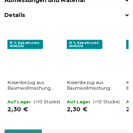
Abmessungen und Material
Details
15 % Rabattcode:
15 % Rabattcode:
15
MINUS15
MINUS15
MI
Kissenbezug aus
Kissenbezug aus
Ki
Baumwollmischung
Baumwollmischung
Ba
DOTHEARTS POLY
SOFLIRA POLY 70x90
ST
70x90 cm, cremefarben
cm, bunt
70
Auf Lager
(>10 Stücke)
Auf Lager
(>10 Stücke)
Au
2,30 €
2,30 €
2