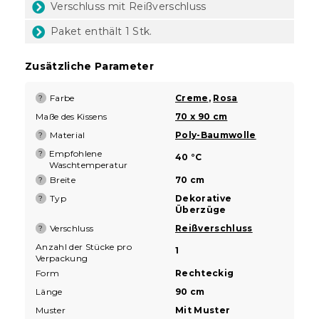
Verschluss mit Reißverschluss
Paket enthält 1 Stk.
Zusätzliche Parameter
Farbe
Creme
,
Rosa
?
Maße des Kissens
70 x 90 cm
Material
Poly-Baumwolle
?
Empfohlene
?
40 °C
Waschtemperatur
Breite
70 cm
?
Typ
Dekorative
?
Überzüge
Verschluss
Reißverschluss
?
Anzahl der Stücke pro
1
Verpackung
Form
Rechteckig
Länge
90 cm
Muster
Mit Muster