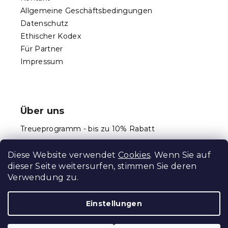
Allgemeine Geschäftsbedingungen
Datenschutz
Ethischer Kodex
Für Partner
Impressum
Über uns
Treueprogramm - bis zu 10% Rabatt
Größentabellen
Diese Website verwendet
Cookies
. Wenn Sie auf
dieser Seite weitersurfen, stimmen Sie deren
Verwendung zu.
Erstellt von Shoptet Premium
Einstellungen
Copyright 2026
Schlafen Welt
. Alle Rechte