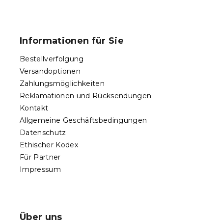
F
u
ß
Informationen für Sie
z
e
Bestellverfolgung
i
Versandoptionen
l
Zahlungsmöglichkeiten
e
Reklamationen und Rücksendungen
Kontakt
Allgemeine Geschäftsbedingungen
Datenschutz
Ethischer Kodex
Für Partner
Impressum
Über uns