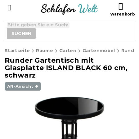
Zum
WAR
Inhalt
springen
SUCHEN
Startseite
Räume
Garten
Gartenmöbel
Runder Gartentisch mit
Glasplatte ISLAND BLACK 60 cm,
schwarz
AR-Ansicht ❖