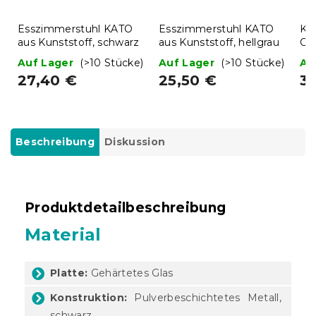
Esszimmerstuhl KATO
Esszimmerstuhl KATO
Kl
aus Kunststoff, schwarz
aus Kunststoff, hellgrau
Ca
38
Auf Lager
(>10 Stücke)
Auf Lager
(>10 Stücke)
Au
27,40 €
25,50 €
3
Beschreibung
Diskussion
Produktdetailbeschreibung
Material
Platte:
Gehärtetes Glas
Konstruktion:
Pulverbeschichtetes Metall,
schwarz