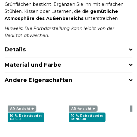
Grünflächen besticht. Ergänzen Sie ihn mit einfachen
Stühlen, Kissen oder Laternen, die die
gemütliche
Atmosphäre des Außenbereichs
unterstreichen.
Hinweis: Die Farbdarstellung kann leicht von der
Realität abweichen.
Details
Material und Farbe
Andere Eigenschaften
AR-Ansicht ❖
AR-Ansicht ❖
AR
10 % Rabattcode:
10 % Rabattcode:
BTS10
MINUS10