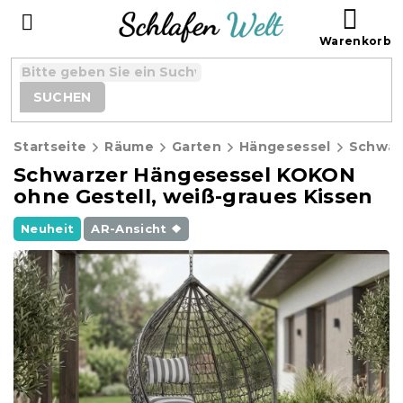
Zum
WAR
Inhalt
springen
SUCHEN
Startseite
Räume
Garten
Hängesessel
Schwarzer Hängesessel KOKON
ohne Gestell, weiß-graues Kissen
Neuheit
AR-Ansicht ❖