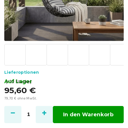
Lieferoptionen
Auf Lager
(>10 Stücke)
95,60 €
79,70 € ohne MwSt.
Verkaufspreis:
In den Warenkorb