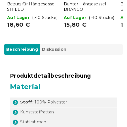
Bezug für Hängesessel
Bunter Hängesessel
Br
SHIELD
BRANCO
BR
Auf Lager
(>10 Stücke)
Auf Lager
(>10 Stücke)
Au
18,60 €
15,80 €
15
Beschreibung
Diskussion
Produktdetailbeschreibung
Material
Stoff:
100% Polyester
Kunststoffrattan
Stahlrahmen