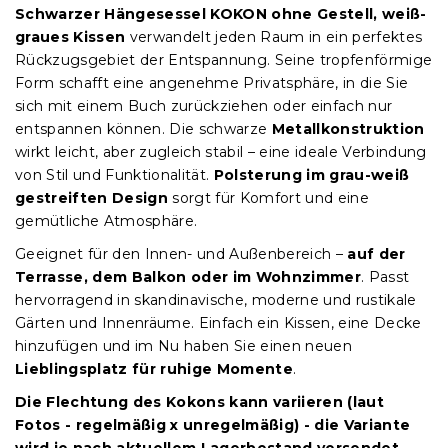
Schwarzer Hängesessel KOKON ohne Gestell, weiß-
graues Kissen
verwandelt jeden Raum in ein perfektes
Rückzugsgebiet der Entspannung. Seine tropfenförmige
Form schafft eine angenehme Privatsphäre, in die Sie
sich mit einem Buch zurückziehen oder einfach nur
entspannen können. Die schwarze
Metallkonstruktion
wirkt leicht, aber zugleich stabil – eine ideale Verbindung
von Stil und Funktionalität.
Polsterung im grau-weiß
gestreiften Design
sorgt für Komfort und eine
gemütliche Atmosphäre.
Geeignet für den Innen- und Außenbereich –
auf der
Terrasse, dem Balkon oder im Wohnzimmer
. Passt
hervorragend in skandinavische, moderne und rustikale
Gärten und Innenräume. Einfach ein Kissen, eine Decke
hinzufügen und im Nu haben Sie einen neuen
Lieblingsplatz für ruhige Momente
.
Die Flechtung des Kokons kann variieren (laut
Fotos - regelmäßig x unregelmäßig) - die Variante
wird je nach aktuellem Lagerbestand versendet.