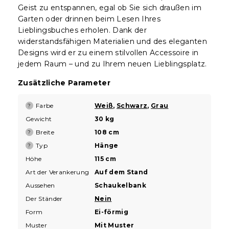
Geist zu entspannen, egal ob Sie sich draußen im
Garten oder drinnen beim Lesen Ihres
Lieblingsbuches erholen. Dank der
widerstandsfähigen Materialien und des eleganten
Designs wird er zu einem stilvollen Accessoire in
jedem Raum – und zu Ihrem neuen Lieblingsplatz.
Zusätzliche Parameter
Farbe
Weiß
,
Schwarz
,
Grau
?
Gewicht
30 kg
Breite
108 cm
?
Typ
Hänge
?
Höhe
115 cm
Art der Verankerung
Auf dem Stand
Aussehen
Schaukelbank
Der Ständer
Nein
Form
Ei-förmig
Muster
Mit Muster