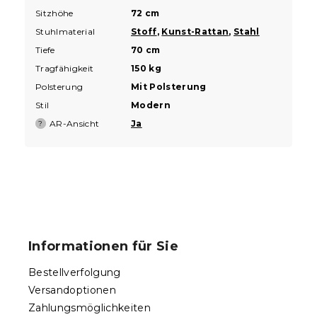
Sitzhöhe
72 cm
Stuhlmaterial
Stoff
,
Kunst-Rattan
,
Stahl
Tiefe
70 cm
Tragfähigkeit
150 kg
Polsterung
Mit Polsterung
Stil
Modern
AR-Ansicht
Ja
?
F
u
ß
Informationen für Sie
z
e
Bestellverfolgung
i
Versandoptionen
l
Zahlungsmöglichkeiten
e