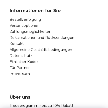
u
ß
Informationen für Sie
z
e
Bestellverfolgung
i
Versandoptionen
l
Zahlungsmöglichkeiten
e
Reklamationen und Rücksendungen
Kontakt
Allgemeine Geschäftsbedingungen
Datenschutz
Ethischer Kodex
Für Partner
Impressum
Über uns
Treueprogramm - bis zu 10% Rabatt