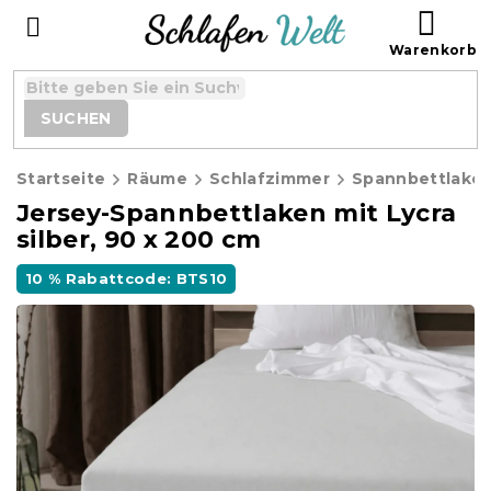
Zum
WAR
Inhalt
springen
SUCHEN
Startseite
Räume
Schlafzimmer
Spannbettlake
Jersey-Spannbettlaken mit Lycra
silber, 90 x 200 cm
10 % Rabattcode: BTS10