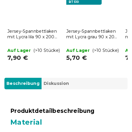
BTS10
Jersey-Spannbettlaken
Jersey-Spannbettlaken
Je
mit Lycra lila 90 x 200
mit Lycra grau 90 x 200
mit
cm
cm
20
Auf Lager
(>10 Stücke)
Auf Lager
(>10 Stücke)
Au
7,90 €
5,70 €
7
Beschreibung
Diskussion
Produktdetailbeschreibung
Material