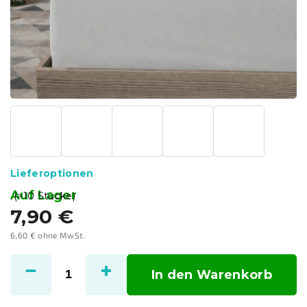
Lieferoptionen
Auf Lager
(>10 Stücke)
7,90 €
6,60 € ohne MwSt.
Verkaufspreis:
In den Warenkorb