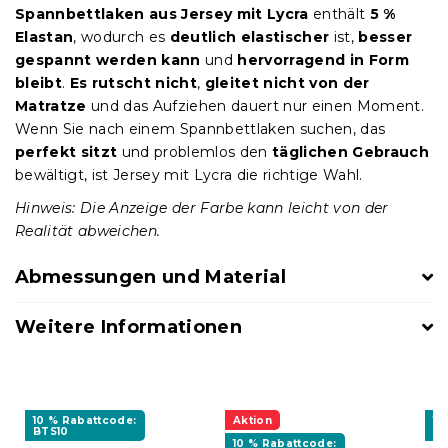
Spannbettlaken aus Jersey mit Lycra
enthält
5 %
Elastan
, wodurch es
deutlich elastischer
ist,
besser
gespannt werden kann
und
hervorragend in Form
bleibt
.
Es rutscht nicht
,
gleitet nicht von der
Matratze
und das Aufziehen dauert nur einen Moment.
Wenn Sie nach einem Spannbettlaken suchen, das
perfekt sitzt
und problemlos den
täglichen Gebrauch
bewältigt, ist Jersey mit Lycra die richtige Wahl.
Hinweis: Die Anzeige der Farbe kann leicht von der
Realität abweichen.
Abmessungen und Material
Weitere Informationen
10 % Rabattcode:
Aktion
10
BTS10
BT
10 % Rabattcode: