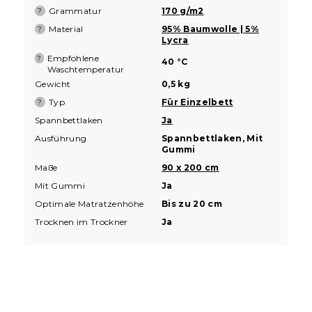
Grammatur
170 g/m2
?
Material
95% Baumwolle | 5%
?
Lycra
Empfohlene
?
40 °C
Waschtemperatur
Gewicht
0,5 kg
Typ
Für Einzelbett
?
Spannbettlaken
Ja
Ausführung
Spannbettlaken, Mit
Gummi
Maße
90 x 200 cm
Mit Gummi
Ja
Optimale Matratzenhöhe
Bis zu 20 cm
Trocknen im Trockner
Ja
F