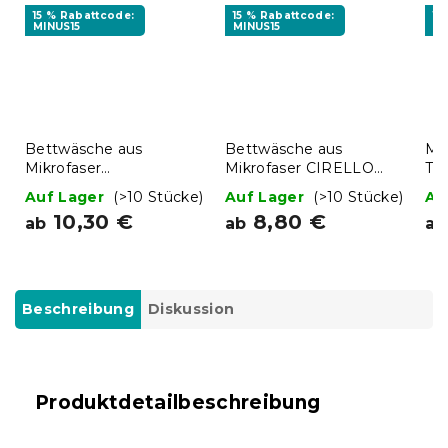
15 % Rabattcode:
15 % Rabattcode:
15
MINUS15
MINUS15
MI
Bettwäsche aus
Bettwäsche aus
Mi
Mikrofaser
Mikrofaser CIRELLO
TI
MONOCHROMATIC
braun-grau
Auf Lager
(>10 Stücke)
Auf Lager
(>10 Stücke)
Au
grau
10,30 €
8,80 €
ab
ab
ab
Beschreibung
Diskussion
Produktdetailbeschreibung