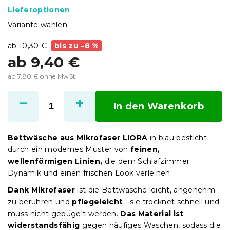
Lieferoptionen
Variante wählen
ab 10,30 €
bis zu –8 %
ab
9,40 €
ab
7,80 €
ohne MwSt.
Verkaufspreis:
In den Warenkorb
Bettwäsche aus Mikrofaser LIORA
in blau besticht
durch ein modernes Muster von
feinen,
wellenförmigen Linien,
die dem Schlafzimmer
Dynamik und einen frischen Look verleihen.
Dank Mikrofaser
ist die Bettwäsche leicht, angenehm
zu berühren und
pflegeleicht
- sie trocknet schnell und
muss nicht gebügelt werden.
Das Material ist
widerstandsfähig
gegen häufiges Waschen, sodass die