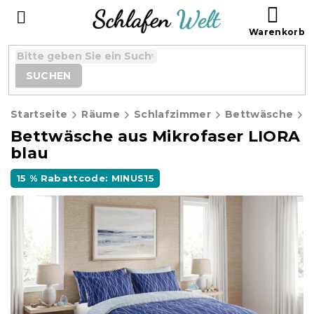
Zum
WAR
Inhalt
springen
SUCHEN
Startseite
Räume
Schlafzimmer
Bettwäsche
M
Bettwäsche aus Mikrofaser LIORA
blau
15 % Rabattcode: MINUS15