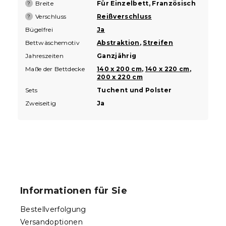
Breite
Für Einzelbett, Französisch
?
Verschluss
Reißverschluss
?
Bügelfrei
Ja
Bettwäschemotiv
Abstraktion
,
Streifen
Jahreszeiten
Ganzjährig
Maße der Bettdecke
140 x 200 cm
,
140 x 220 cm
,
200 x 220 cm
Sets
Tuchent und Polster
Zweiseitig
Ja
F
u
ß
Informationen für Sie
z
e
Bestellverfolgung
i
Versandoptionen