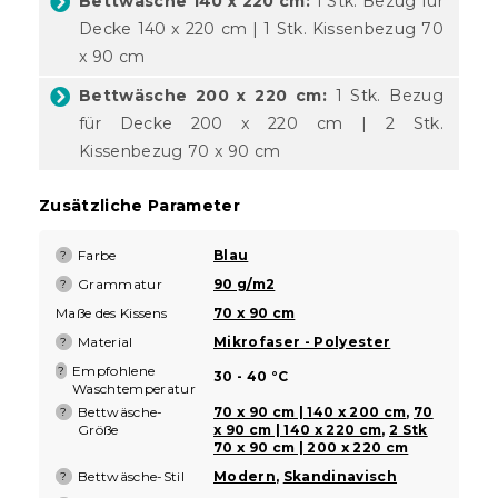
Bettwäsche 140 x 220 cm:
1 Stk. Bezug für
Decke 140 x 220 cm | 1 Stk. Kissenbezug 70
x 90 cm
Bettwäsche 200 x 220 cm:
1 Stk. Bezug
für Decke 200 x 220 cm | 2 Stk.
Kissenbezug 70 x 90 cm
Zusätzliche Parameter
Farbe
Blau
?
Grammatur
90 g/m2
?
Maße des Kissens
70 x 90 cm
Material
Mikrofaser - Polyester
?
Empfohlene
?
30 - 40 °C
Waschtemperatur
Bettwäsche-
70 x 90 cm | 140 x 200 cm
,
70
?
Größe
x 90 cm | 140 x 220 cm
,
2 Stk
70 x 90 cm | 200 x 220 cm
Bettwäsche-Stil
Modern
,
Skandinavisch
?