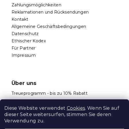
l
Zahlungsmöglichkeiten
e
Reklamationen und Rücksendungen
Kontakt
Allgemeine Geschäftsbedingungen
Datenschutz
Ethischer Kodex
Für Partner
Impressum
Über uns
Treueprogramm - bis zu 10% Rabatt
Größentabellen
Diese Website verwendet
Cookies
. Wenn Sie auf
dieser Seite weitersurfen, stimmen Sie deren
Verwendung zu.