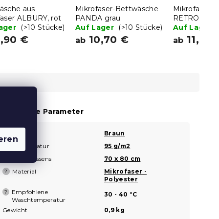
äsche aus
Mikrofaser-Bettwäsche
Mikrofaser-
faser ALBURY, rot
PANDA grau
RETRO RET
Lager
(>10 Stücke)
Auf Lager
(>10 Stücke)
bunt
Auf Lager
,90 €
10,70 €
11,90 
ab
ab
usätzliche Parameter
Farbe
Braun
?
eren
Grammatur
95 g/m2
?
Maße des Kissens
70 x 80 cm
Material
Mikrofaser -
?
Polyester
Empfohlene
?
30 - 40 °C
Waschtemperatur
Gewicht
0,9 kg