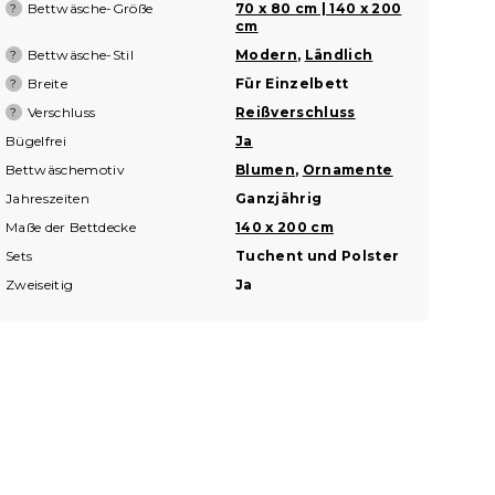
Bettwäsche-Größe
70 x 80 cm | 140 x 200
?
cm
Bettwäsche-Stil
Modern
,
Ländlich
?
Breite
Für Einzelbett
?
Verschluss
Reißverschluss
?
Bügelfrei
Ja
Bettwäschemotiv
Blumen
,
Ornamente
Jahreszeiten
Ganzjährig
Maße der Bettdecke
140 x 200 cm
Sets
Tuchent und Polster
Zweiseitig
Ja