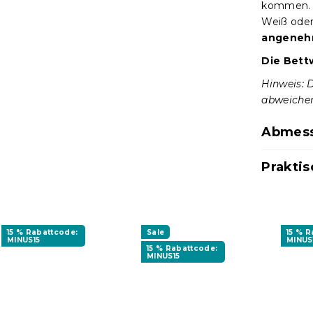
kommen
Weiß oder
angeneh
Die Bett
Hinweis: 
abweiche
Abmess
Praktis
15 % Rabattcode:
Sale
15 % 
MINUS15
MINUS
15 % Rabattcode:
MINUS15