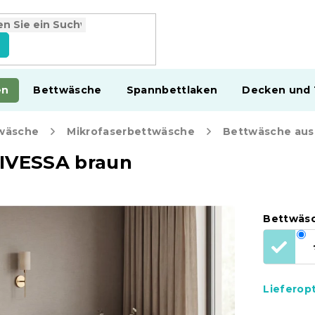
en
Bettwäsche
Spannbettlaken
Decken und
wäsche
Mikrofaserbettwäsche
TIVESSA braun
Bettwäs
Lieferop