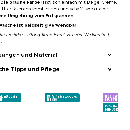
.
Die braune Farbe
lässt sich einfach mit Beige, Creme,
 Holzakzenten kombinieren und schafft somit eine
me Umgebung zum Entspannen
.
wäsche ist beidseitig verwendbar.
Die Farbdarstellung kann leicht von der Wirklichkeit
n.
ungen und Material
che Tipps und Pflege
Rabattcode:
10 % Rabattcode:
BELIEBTES
15
BTS10
MUSTER
15 % Rabattco
MINUS15