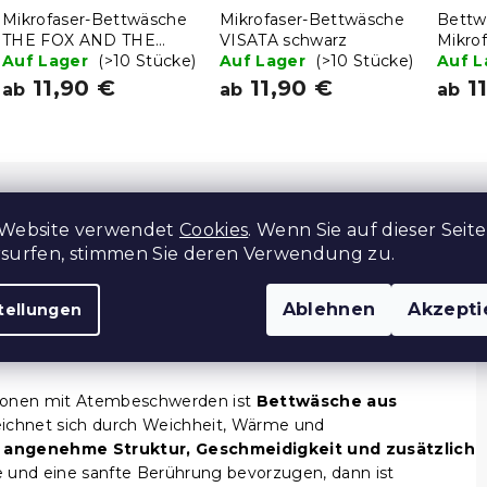
Mikrofaser-Bettwäsche
Mikrofaser-Bettwäsche
Bettw
THE FOX AND THE
VISATA schwarz
Mikro
HARE dunkelgrün
Auf Lager
(>10 Stücke)
Auf Lager
(>10 Stücke)
Auf 
11,90 €
11,90 €
11
ab
ab
ab
 Website verwendet
Cookies
. Wenn Sie auf dieser Seite
Z
rsurfen, stimmen Sie deren Verwendung zu.
Ablehnen
Akzepti
tellungen
ersonen mit Atembeschwerden ist
Bettwäsche aus
ichnet sich durch Weichheit, Wärme und
e
angenehme Struktur, Geschmeidigkeit und zusätzlich
und eine sanfte Berührung bevorzugen, dann ist