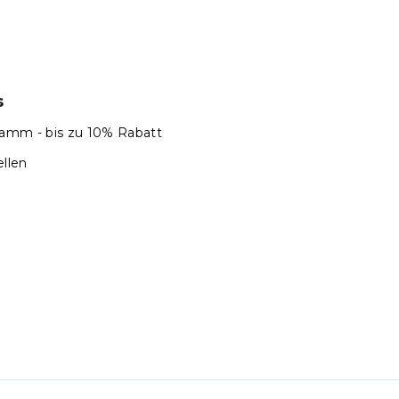
s
amm - bis zu 10% Rabatt
llen