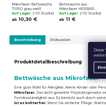
Mikrofaser-Bettwäsche
Bettwäsche aus
TIRSO grau-weiß
Mikrofaser HERBAR
Auf Lager
(>10 Stücke)
beige
Auf Lager
(>10 Stücke)
10,30 €
11 €
ab
ab
Beschreibung
Diskussion
Diese
weite
Produktdetailbeschreibung
Eins
Bettwäsche aus Mikrofaser
Eine gute Wahl für Allergiker, kleine Kinder oder P
Mikrofaser.
Das dicht gewebte Polyestergewebe ze
Formbeständigkeit aus. Es besticht auch durch sein
ist es knitterfrei.
Wenn Sie einfache Pflege, Wärme 