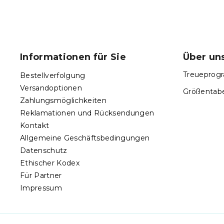
F
u
ß
Informationen für Sie
Über un
z
e
Treueprogr
Bestellverfolgung
i
Versandoptionen
Größentabe
l
Zahlungsmöglichkeiten
e
Reklamationen und Rücksendungen
Kontakt
Allgemeine Geschäftsbedingungen
Datenschutz
Ethischer Kodex
Für Partner
Impressum