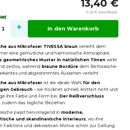
13,40 €
11,20 € ohne MwSt.
ger
Verka
ke)
In den Warenkorb
he aus Mikrofaser TIVESSA braun
verleiht dem
mer eine gemütliche und harmonische Atmosphäre.
s geometrisches Muster in natürlichen Tönen
wirkt
d zeitlos, während
braune Bordüre
dem Bettwäsche-
arkantes und abgestimmtes Aussehen verleiht.
he aus Mikrofaser
ist die ideale Wahl
für den
igen Gebrauch
– sie trocknet schnell, knittert nicht und
nge ihre Farbe und Form bei.
Der Reißverschluss
rt zudem das tägliche Beziehen.
äsche passt hervorragend in
moderne,
stische und skandinavische Interieurs
, wo ihre
en Farbtöne und dekorativen Motive schön zur Geltung