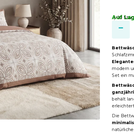
Auf La
(>10 Stüc
Bettwäsc
Schlafzim
Elegante
modern un
Set ein m
Bettwäsc
ganzjähr
behält la
erleichte
Die Bettw
minimali
natürlich