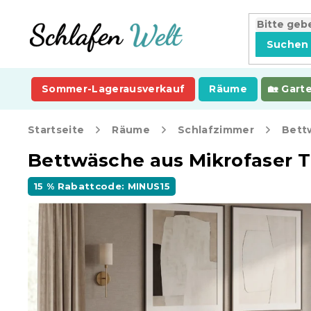
Zum
Inhalt
springen
Suchen
Sommer-Lagerausverkauf
Räume
Gart
Startseite
Räume
Schlafzimmer
Bett
Bettwäsche aus Mikrofaser 
15 % Rabattcode: MINUS15