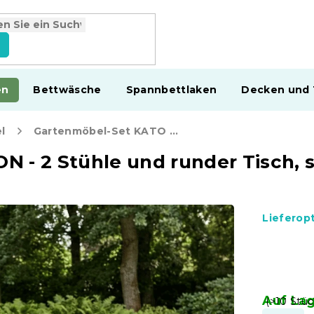
en
Bettwäsche
Spannbettlaken
Decken und
l
Gartenmöbel-Set KATO SIRVON - 2 Stühle und runder Tisch, schwarz/petrol
 - 2 Stühle und runder Tisch, 
Lieferop
Auf La
(>10 Stüc