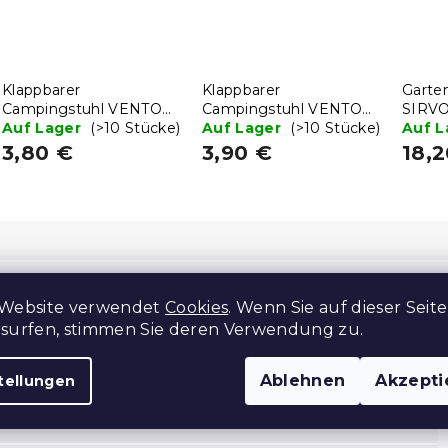
Klappbarer
Klappbarer
Garten
Campingstuhl VENTO
Campingstuhl VENTO
SIRVO
38 cm, blau
Auf Lager
(>10 Stücke)
38 cm, schwarz
Auf Lager
(>10 Stücke)
cm, s
Auf 
3,80 €
3,90 €
18,
Z
 Website verwendet
Cookies
. Wenn Sie auf dieser Seite
rsurfen, stimmen Sie deren Verwendung zu.
Ablehnen
Akzepti
tellungen