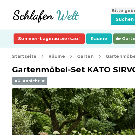
Zum
Inhalt
springen
Suchen
Sommer-Lagerausverkauf
Räume
Gart
Startseite
Räume
Garten
Gartenmöbe
Gartenmöbel-Set KATO SIRVON
AR-Ansicht ❖