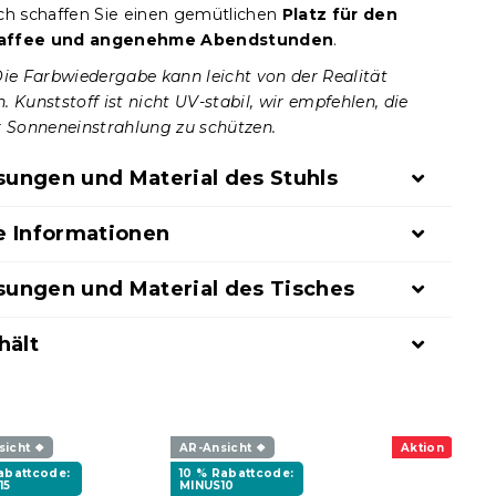
ch schaffen Sie einen gemütlichen
Platz für den
affee und angenehme Abendstunden
.
Die Farbwiedergabe kann leicht von der Realität
 Kunststoff ist nicht UV-stabil, wir empfehlen, die
r Sonneneinstrahlung zu schützen.
ungen und Material des Stuhls
e Informationen
ungen und Material des Tisches
hält
sicht ❖
AR-Ansicht ❖
Aktion
Rabattcode:
10 % Rabattcode:
15
MINUS10