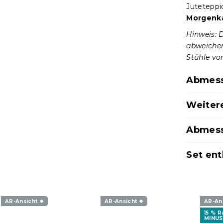
Juteteppi
Morgenk
Hinweis: 
abweichen.
Stühle vo
Abmess
Weiter
Abmess
Set ent
AR-Ansicht ❖
AR-Ansicht ❖
AR-An
15 % 
MINUS