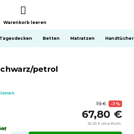
Warenkorb leeren
WARENKORB
 Tagesdecken
Betten
Matratzen
Handtücher
schwarz/petrol
tionen
73 €
–7 %
67,80 €
56,50 € ohne MwSt.
ger
Verka
ke)