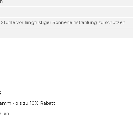
en
ie Stühle vor langfristiger Sonneneinstrahlung zu schützen
s
amm - bis zu 10% Rabatt
llen