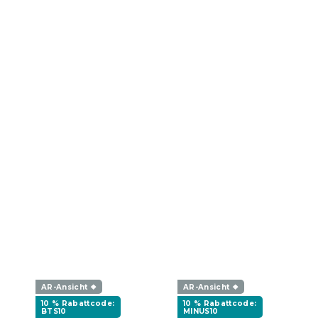
AR-Ansicht ❖
AR-Ansicht ❖
10 % Rabattcode:
10 % Rabattcode:
BTS10
MINUS10