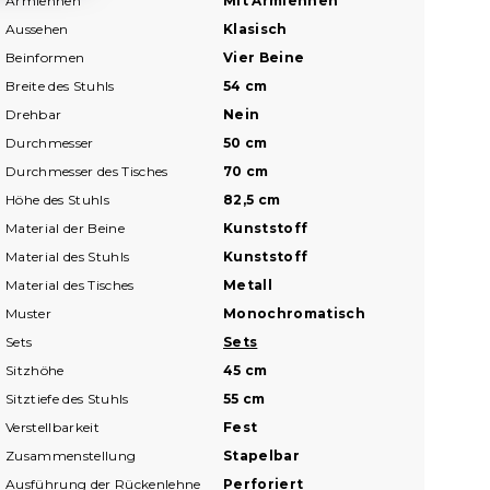
Armlehnen
Mit Armlehnen
Aussehen
Klasisch
Beinformen
Vier Beine
Breite des Stuhls
54 cm
Drehbar
Nein
Durchmesser
50 cm
Durchmesser des Tisches
70 cm
Höhe des Stuhls
82,5 cm
Material der Beine
Kunststoff
Material des Stuhls
Kunststoff
Material des Tisches
Metall
Muster
Monochromatisch
Sets
Sets
Sitzhöhe
45 cm
Sitztiefe des Stuhls
55 cm
Verstellbarkeit
Fest
Zusammenstellung
Stapelbar
Ausführung der Rückenlehne
Perforiert