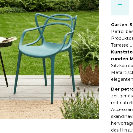
Garten-
Petrol be
Produktde
Terrasse u
Kunststo
runden M
Sitzkomfo
Metalltis
eleganten 
Der petr
zeitgenös
mit natür
Accessoir
skandinav
hervorrage
das Hinzu