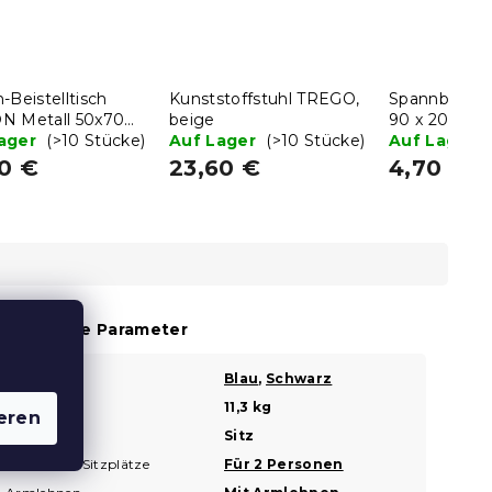
-Beistelltisch
Kunststoffstuhl TREGO,
Spannbettlak
N Metall 50x70
beige
90 x 200 cm
chwarz
Lager
(>10 Stücke)
Auf Lager
(>10 Stücke)
Auf Lager
20 €
23,60 €
4,70 €
usätzliche Parameter
Farbe
Blau
,
Schwarz
?
Gewicht
11,3 kg
eren
Typ
Sitz
?
Anzahl der Sitzplätze
Für 2 Personen