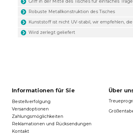
Griff in der Mitte des Tisches für einfaches Trag
Robuste Metallkonstruktion des Tisches
Kunststoff ist nicht UV-stabil, wir empfehlen, d
Wird zerlegt geliefert
F
u
ß
Informationen für Sie
Über un
z
e
Treueprogr
Bestellverfolgung
i
Versandoptionen
Größentabe
l
Zahlungsmöglichkeiten
e
Reklamationen und Rücksendungen
Kontakt