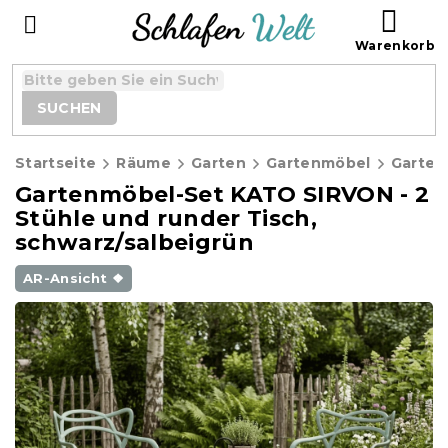
Zum
WAR
Inhalt
springen
SUCHEN
Startseite
Räume
Garten
Gartenmöbel
Gartenmöbel-Set KATO SIRVON - 2
Stühle und runder Tisch,
schwarz/salbeigrün
AR-Ansicht ❖