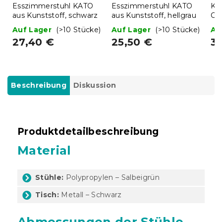
Esszimmerstuhl KATO
Esszimmerstuhl KATO
Kl
aus Kunststoff, schwarz
aus Kunststoff, hellgrau
Ca
38
Auf Lager
(>10 Stücke)
Auf Lager
(>10 Stücke)
Au
27,40 €
25,50 €
3
Beschreibung
Diskussion
Produktdetailbeschreibung
Material
Stühle:
Polypropylen – Salbeigrün
Tisch:
Metall – Schwarz
Abmessungen der Stühle