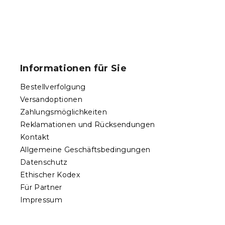
F
u
ß
Informationen für Sie
z
e
Bestellverfolgung
i
Versandoptionen
l
Zahlungsmöglichkeiten
e
Reklamationen und Rücksendungen
Kontakt
Allgemeine Geschäftsbedingungen
Datenschutz
Ethischer Kodex
Für Partner
Impressum