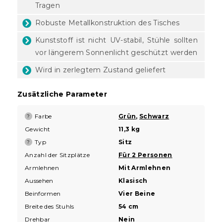
Tragen
Robuste Metallkonstruktion des Tisches
Kunststoff ist nicht UV-stabil, Stühle sollten
vor längerem Sonnenlicht geschützt werden
Wird in zerlegtem Zustand geliefert
Zusätzliche Parameter
Farbe
Grün
,
Schwarz
?
Gewicht
11,3 kg
Typ
Sitz
?
Anzahl der Sitzplätze
Für 2 Personen
Armlehnen
Mit Armlehnen
Aussehen
Klasisch
Beinformen
Vier Beine
Breite des Stuhls
54 cm
Drehbar
Nein