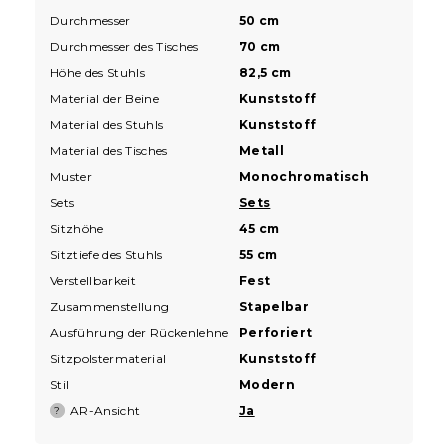
Durchmesser
50 cm
Durchmesser des Tisches
70 cm
Höhe des Stuhls
82,5 cm
Material der Beine
Kunststoff
Material des Stuhls
Kunststoff
Material des Tisches
Metall
Muster
Monochromatisch
Sets
Sets
Sitzhöhe
45 cm
Sitztiefe des Stuhls
55 cm
Verstellbarkeit
Fest
Zusammenstellung
Stapelbar
Ausführung der Rückenlehne
Perforiert
Sitzpolstermaterial
Kunststoff
Stil
Modern
AR-Ansicht
Ja
?