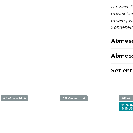
Hinweis: 
abweichen
ändern, w
Sonnenein
Abmess
Abmess
Set ent
AR-Ansicht ❖
AR-Ansicht ❖
AR-An
15 % 
MINUS