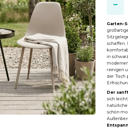
Garten-S
großartig
Sitzgeleg
schaffen.
komfortab
in schwar
modernen K
reinigen 
der Tisch
Erfrischun
Der sanf
sich leic
natürlich
schön mod
Außenbere
Entspann