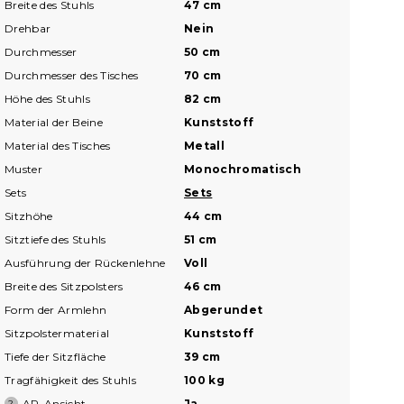
Breite des Stuhls
47 cm
Drehbar
Nein
Durchmesser
50 cm
Durchmesser des Tisches
70 cm
Höhe des Stuhls
82 cm
Material der Beine
Kunststoff
Material des Tisches
Metall
Muster
Monochromatisch
Sets
Sets
Sitzhöhe
44 cm
Sitztiefe des Stuhls
51 cm
Ausführung der Rückenlehne
Voll
Breite des Sitzpolsters
46 cm
Form der Armlehn
Abgerundet
Sitzpolstermaterial
Kunststoff
Tiefe der Sitzfläche
39 cm
Tragfähigkeit des Stuhls
100 kg
AR-Ansicht
Ja
?