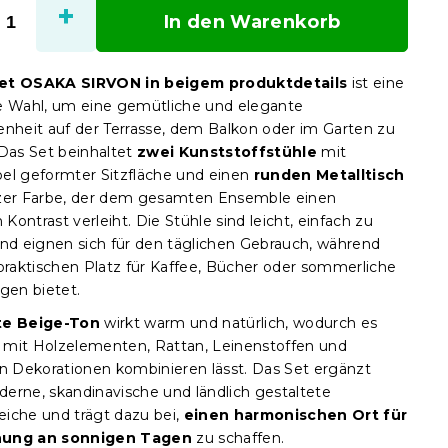
In den Warenkorb
et OSAKA SIRVON in beigem produktdetails
ist eine
e Wahl, um eine gemütliche und elegante
enheit auf der Terrasse, dem Balkon oder im Garten zu
 Das Set beinhaltet
zwei Kunststoffstühle
mit
el geformter Sitzfläche und einen
runden Metalltisch
zer Farbe, der dem gesamten Ensemble einen
ontrast verleiht. Die Stühle sind leicht, einfach zu
und eignen sich für den täglichen Gebrauch, während
 praktischen Platz für Kaffee, Bücher oder sommerliche
gen bietet.
te Beige-Ton
wirkt warm und natürlich, wodurch es
ht mit Holzelementen, Rattan, Leinenstoffen und
en Dekorationen kombinieren lässt. Das Set ergänzt
erne, skandinavische und ländlich gestaltete
iche und trägt dazu bei,
einen harmonischen Ort für
ung an sonnigen Tagen
zu schaffen.