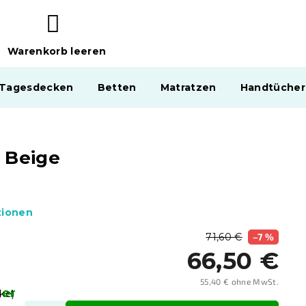
Warenkorb leeren
WARENKORB
 Tagesdecken
Betten
Matratzen
Handtücher
 Beige
tionen
71,60 €
–7 %
66,50 €
55,40 € ohne MwSt.
ger
Verka
ke)