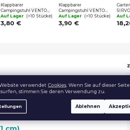
Klappbarer
Klappbarer
Garten
Campingstuhl VENTO
Campingstuhl VENTO
SIRVO
38 cm, blau
Auf Lager
(>10 Stücke)
38 cm, schwarz
Auf Lager
(>10 Stücke)
cm, s
Auf 
3,80 €
3,90 €
18,
Z
 Website verwendet
Cookies
. Wenn Sie auf dieser Seite
rsurfen, stimmen Sie deren Verwendung zu.
Ablehnen
Akzepti
tellungen
1 cm)