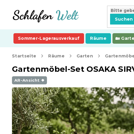
Zum
Inhalt
springen
Suchen
Sommer-Lagerausverkauf
Räume
Gart
Startseite
Räume
Garten
Gartenmöbe
Gartenmöbel-Set OSAKA SIRVO
AR-Ansicht ❖