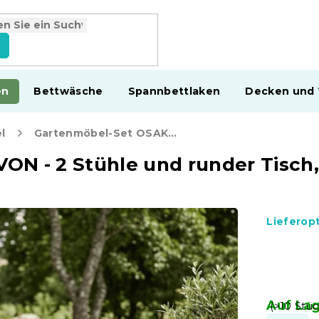
en
Bettwäsche
Spannbettlaken
Decken und
l
Gartenmöbel-Set OSAKA SIRVON - 2 Stühle und runder Tisch, Beige
N - 2 Stühle und runder Tisch,
Lieferop
Auf La
(>10 Stüc