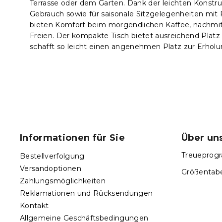
Terrasse oder dem Garten. Dank der leichten Konstru
Gebrauch sowie für saisonale Sitzgelegenheiten mit
bieten Komfort beim morgendlichen Kaffee, nachmi
Freien. Der kompakte Tisch bietet ausreichend Platz
schafft so leicht einen angenehmen Platz zur Erhol
F
u
ß
Informationen für Sie
Über un
z
e
Treueprogr
Bestellverfolgung
i
Versandoptionen
Größentabe
l
Zahlungsmöglichkeiten
e
Reklamationen und Rücksendungen
Kontakt
Allgemeine Geschäftsbedingungen