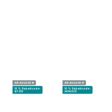
AR-Ansicht ❖
AR-Ansicht ❖
10 % Rabattcode:
10 % Rabattcode:
BTS10
MINUS10