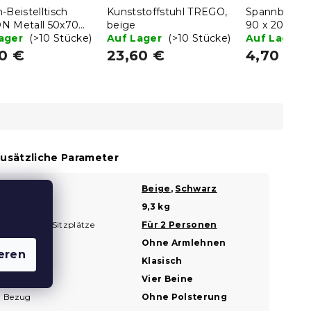
-Beistelltisch
Kunststoffstuhl TREGO,
Spannbettlak
N Metall 50x70
beige
90 x 200 cm
chwarz
Lager
(>10 Stücke)
Auf Lager
(>10 Stücke)
Auf Lager
20 €
23,60 €
4,70 €
usätzliche Parameter
Farbe
Beige
,
Schwarz
?
Gewicht
9,3 kg
Anzahl der Sitzplätze
Für 2 Personen
Armlehnen
Ohne Armlehnen
eren
Aussehen
Klasisch
Beinformen
Vier Beine
Bezug
Ohne Polsterung