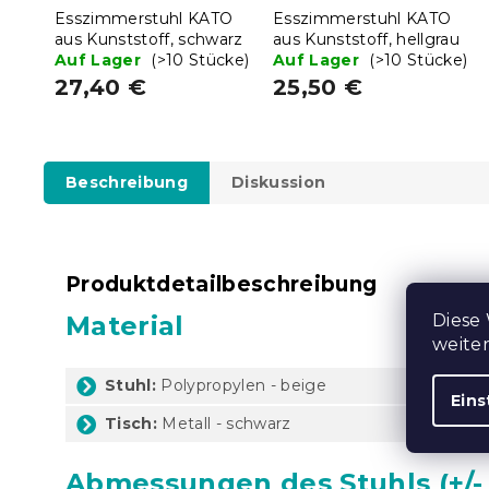
Esszimmerstuhl KATO
Esszimmerstuhl KATO
aus Kunststoff, schwarz
aus Kunststoff, hellgrau
Auf Lager
(>10 Stücke)
Auf Lager
(>10 Stücke)
27,40 €
25,50 €
Beschreibung
Diskussion
Produktdetailbeschreibung
Material
Diese
weite
Stuhl:
Polypropylen - beige
Eins
Tisch:
Metall - schwarz
Abmessungen des Stuhls (+/- 