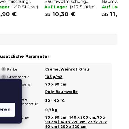
ollmischung
Baumwollmischung
Baumwollmi
RA POLY bunt
Lager
(>10 Stücke)
DOTHEARTS POLY
Auf Lager
(>10 Stücke)
OLIVE POLY
Auf Lager
cremefarben
,90 €
10,30 €
11,80 
ab
ab
usätzliche Parameter
Farbe
Creme
,
Weinrot
,
Grau
?
Grammatur
105 g/m2
?
Maße des Kissens
70 x 90 cm
Material
Poly-Baumwolle
?
Empfohlene
?
30 - 40 °C
Waschtemperatur
eren
Gewicht
0,7 kg
Bettwäsche-
70 x 90 cm | 140 x 200 cm
,
70 x
?
Größe
90 cm | 140 x 220 cm
,
2 Stk 70 x
90 cm | 200 x 220 cm