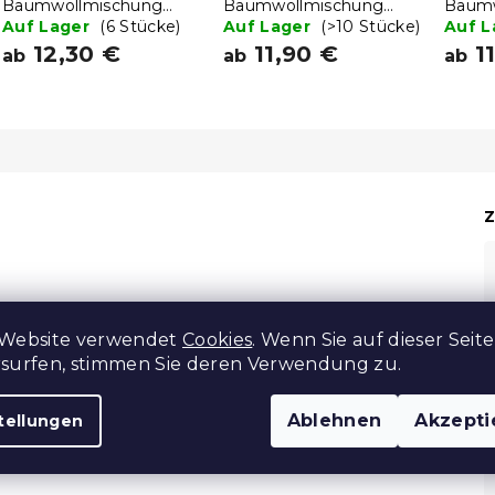
Baumwollmischung
Baumwollmischung
Baumw
CATTAMI POLY
Auf Lager
(6 Stücke)
SAGHEARTS POLY grün
Auf Lager
(>10 Stücke)
SOFLI
Auf 
dunkelgrün
12,30 €
11,90 €
11
ab
ab
ab
Z
 Website verwendet
Cookies
. Wenn Sie auf dieser Seite
rsurfen, stimmen Sie deren Verwendung zu.
n täglichen Gebrauch dank ihrer praktischen
olle mit Polyester
, was einen angenehmen Griff, gute
Ablehnen
Akzepti
tellungen
 längere Lebensdauer bietet. Ein weiterer Vorteil ist die
 und dank der
geringen Knitteranfälligkeit
ist kein Bügeln