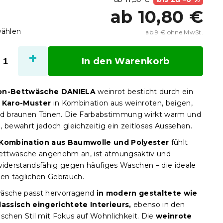
ab
10,80 €
wählen
ab
9 €
ohne MwSt.
Verka
In den Warenkorb
on-Bettwäsche DANIELA
weinrot besticht durch ein
s
Karo-Muster
in Kombination aus weinroten, beigen,
d braunen Tönen. Die Farbabstimmung wirkt warm und
, bewahrt jedoch gleichzeitig ein zeitloses Aussehen.
Kombination aus Baumwolle und Polyester
fühlt
Bettwäsche angenehm an, ist atmungsaktiv und
widerstandsfähig gegen häufiges Waschen – die ideale
den täglichen Gebrauch.
äsche passt hervorragend
in modern gestaltete wie
lassisch eingerichtete Interieurs,
ebenso in den
ischen Stil mit Fokus auf Wohnlichkeit. Die
weinrote