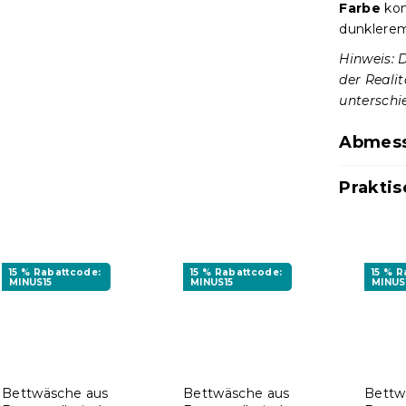
Farbe
kom
dunkler
Hinweis: 
der Reali
unterschie
Abmess
Praktis
15 % Rabattcode:
15 % Rabattcode:
15 % 
MINUS15
MINUS15
MINUS
Bettwäsche aus
Bettwäsche aus
Bettw