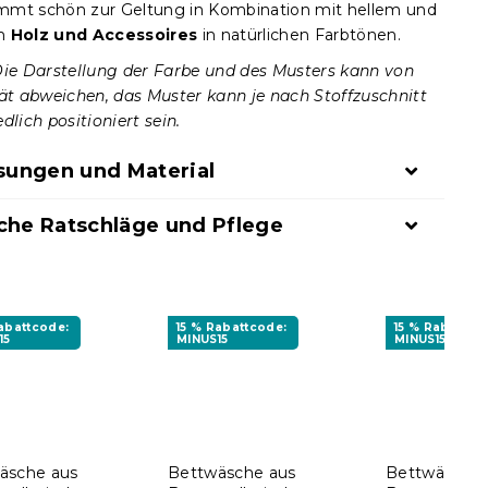
mt schön zur Geltung in Kombination mit hellem und
em
Holz und Accessoires
in natürlichen Farbtönen.
Die Darstellung der Farbe und des Musters kann von
tät abweichen, das Muster kann je nach Stoffzuschnitt
dlich positioniert sein.
ungen und Material
che Ratschläge und Pflege
Rabattcode:
15 % Rabattcode:
15 % Rabattco
15
MINUS15
MINUS15
äsche aus
Bettwäsche aus
Bettwäsche 