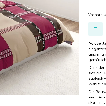
Variante 
Polycott
elegante
grauen un
gemütlich
Dank der
sich die 
zugleich 
Wahl für 
Die Bettw
auch in k
skandinav