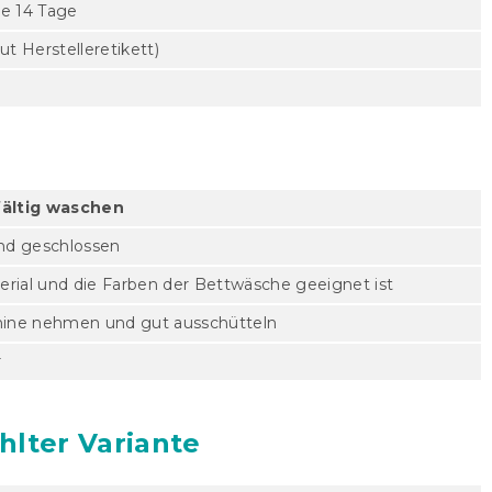
e 14 Tage
t Herstelleretikett)
fältig waschen
und geschlossen
erial und die Farben der Bettwäsche geeignet ist
ine nehmen und gut ausschütteln
r
hlter Variante