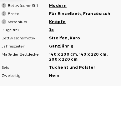
Bettwäsche-Stil
Modern
?
Breite
Für Einzelbett, Französisch
?
Verschluss
Knöpfe
?
Bügelfrei
Ja
Bettwäschemotiv
Streifen
,
Karo
Jahreszeiten
Ganzjährig
Maße der Bettdecke
140 x 200 cm
,
140 x 220 cm
,
200 x 220 cm
Sets
Tuchent und Polster
Zweiseitig
Nein