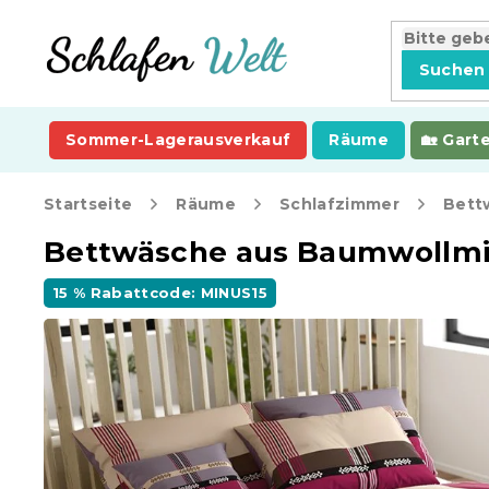
Zum
Inhalt
springen
Suchen
Sommer-Lagerausverkauf
Räume
Gart
Startseite
Räume
Schlafzimmer
Bett
Bettwäsche aus Baumwollmi
15 % Rabattcode: MINUS15