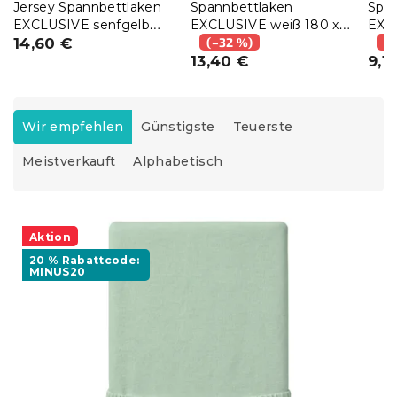
Jersey Spannbettlaken
Spannbettlaken
Spa
EXCLUSIVE senfgelb
EXCLUSIVE weiß 180 x
EXC
200 x 220 cm
14,60 €
200 cm
(–32 %)
200
(–
13,40 €
9,1
P
r
Wir empfehlen
Günstigste
Teuerste
o
Meistverkauft
Alphabetisch
d
u
k
L
t
i
Aktion
s
s
o
20 % Rabattcode:
t
MINUS20
r
e
t
d
i
e
e
r
r
P
u
r