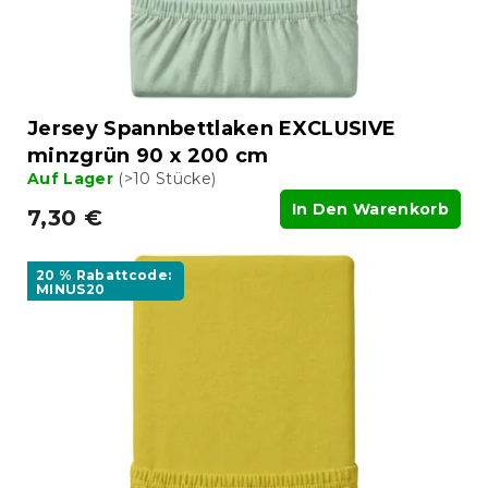
n
o
g
d
u
k
t
Jersey Spannbettlaken EXCLUSIVE
e
minzgrün 90 x 200 cm
Auf Lager
(>10 Stücke)
In Den Warenkorb
7,30 €
20 % Rabattcode:
MINUS20