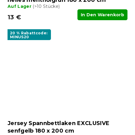
helles mentholgrün 180 x 200 cm
Auf Lager
(>10 Stücke)
In Den Warenkorb
13 €
20 % Rabattcode:
MINUS20
Jersey Spannbettlaken EXCLUSIVE
senfgelb 180 x 200 cm