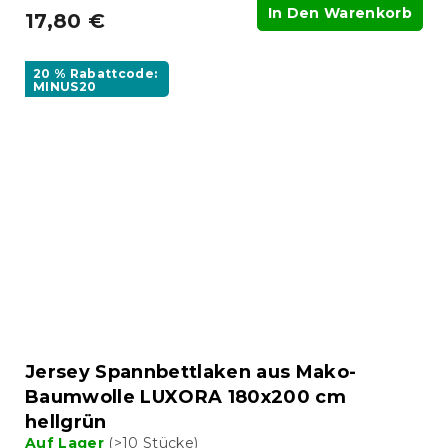
In Den Warenkorb
17,80 €
20 % Rabattcode:
MINUS20
Jersey Spannbettlaken aus Mako-
Baumwolle LUXORA 180x200 cm
hellgrün
Auf Lager
(>10 Stücke)