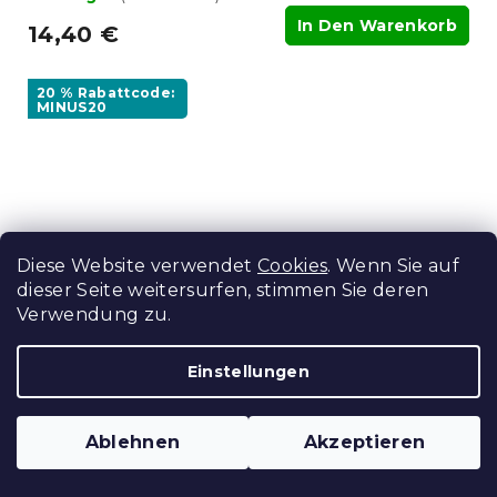
In Den Warenkorb
14,40 €
20 % Rabattcode:
MINUS20
Diese Website verwendet
Cookies
. Wenn Sie auf
dieser Seite weitersurfen, stimmen Sie deren
Verwendung zu.
Einstellungen
Jersey Spannbettlaken aus Mako-
Ablehnen
Akzeptieren
Baumwolle LUXORA 180x200 cm lila
Auf Lager
(4 Stücke)