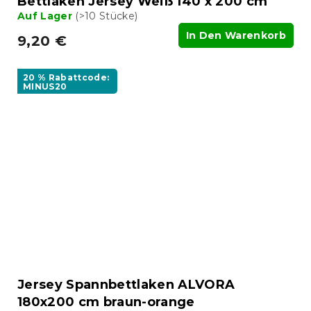
Bettlaken Jersey Weiß 140 x 200 cm
Auf Lager
(>10 Stücke)
In Den Warenkorb
9,20 €
20 % Rabattcode:
MINUS20
Jersey Spannbettlaken ALVORA
180x200 cm braun-orange