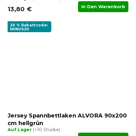
In Den Warenkorb
13,80 €
20 % Rabattcode:
MINUS20
Jersey Spannbettlaken ALVORA 90x200
cm hellgrün
Auf Lager
(>10 Stücke)