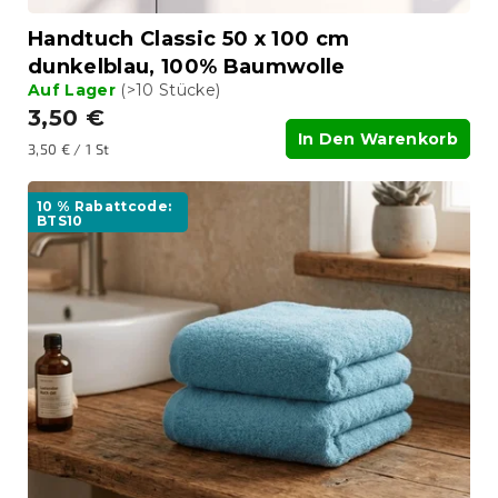
Handtuch Classic 50 x 100 cm
dunkelblau, 100% Baumwolle
Auf Lager
(>10 Stücke)
3,50 €
In Den Warenkorb
Verkaufspreis:
3,50 € / 1 St
10 % Rabattcode:
BTS10