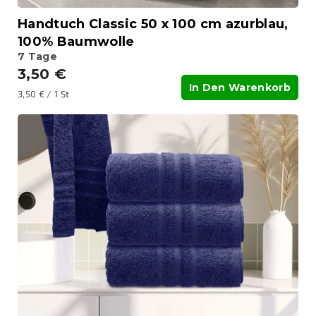
t
Handtuch Classic 50 x 100 cm azurblau,
e
100% Baumwolle
7 Tage
3,50 €
In Den Warenkorb
Verkaufspreis:
3,50 € / 1 St