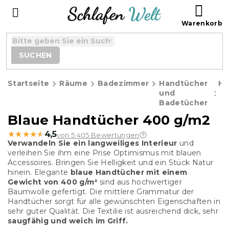
Zum
WAR
Inhalt
springen
SUCHEN
Startseite
Räume
Badezimmer
Handtücher
Ha
und
Badetücher
Blaue Handtücher 400 g/m2
★★★★★
★★★★★
4,5
von 5 405 Bewertungen
Verwandeln Sie ein langweiliges Interieur
und
verleihen Sie ihm eine Prise Optimismus mit blauen
Accessoires. Bringen Sie Helligkeit und ein Stück Natur
hinein. Elegante
blaue Handtücher mit einem
Gewicht von 400 g/m²
sind aus hochwertiger
Baumwolle gefertigt. Die mittlere Grammatur der
Handtücher sorgt für alle gewünschten Eigenschaften in
sehr guter Qualität. Die Textilie ist ausreichend dick, sehr
saugfähig und weich im Griff.