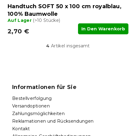
Handtuch SOFT 50 x 100 cm royalblau,
100% Baumwolle
Auf Lager
(>10 Stücke)
In Den Warenkorb
2,70 €
4
Artikel insgesamt
S
t
e
u
F
e
u
r
ß
e
Informationen für Sie
l
z
e
e
Bestellverfolgung
m
i
e
Versandoptionen
l
n
Zahlungsmöglichkeiten
e
t
Reklamationen und Rücksendungen
e
d
Kontakt
e