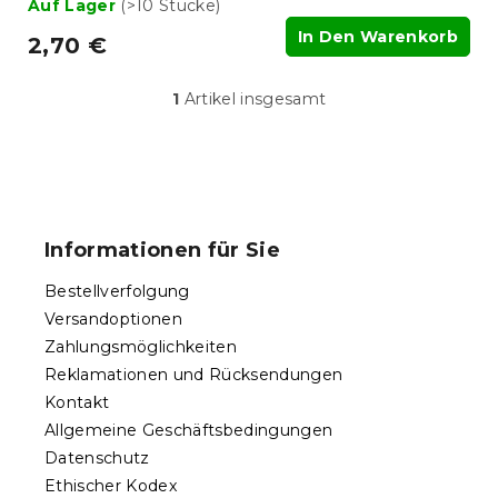
Auf Lager
(>10 Stücke)
In Den Warenkorb
2,70 €
1
Artikel insgesamt
S
t
e
u
F
e
u
r
ß
e
Informationen für Sie
l
z
e
e
Bestellverfolgung
m
i
e
Versandoptionen
l
n
Zahlungsmöglichkeiten
e
t
Reklamationen und Rücksendungen
e
d
Kontakt
e
Allgemeine Geschäftsbedingungen
r
Datenschutz
L
Ethischer Kodex
i