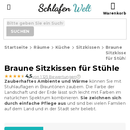
Zum
WAR
Inhalt
springen
SUCHEN
Startseite
Räume
Küche
Sitzkissen
Braune
Sitzkissen
für Stühle
Braune Sitzkissen für Stühle
★★★★★
★★★★★
4,5
von 1 125 Bewertungen
Zauberhaftes Ambiente und Wärme
können Sie mit
Stuhlauflagen in Brauntönen zaubern. Die Farbe der
Landschaft und der Erde lässt sich leicht mit Farben im
natürlichen Spektrum kombinieren.
Sie zeichnen sich
durch einfache Pflege aus
und sind bei vielen Familien
auf dem Land und in der Stadt sehr beliebt.
P